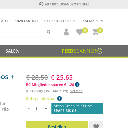
AB 119€ VERSANDKOSTENFREI
FÄLLE
10283
ARTIKEL
193
PRODUKTTESTS
224
MARKEN
0
0
SALE%
os +
€ 28,50
€ 25,65
RC-Mitglieder sparen € 1,28
(€ 34,20/kg) | inkl. MwSt. zzgl.
Versand
Sofort lieferbar
für
Aktion Green-Pair-Price:
Menge
-
+
Pilz-
SPARE BIS € 5,-
Bestellen