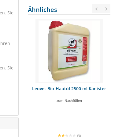
.
Ähnliches
en. Sie
ühren
.
en. Sie
750g
Leovet Bio-Hautöl 2500 ml Kanister
Carr & 
be
Medic
zum Nachfüllen
fü
TT
17%
(3)