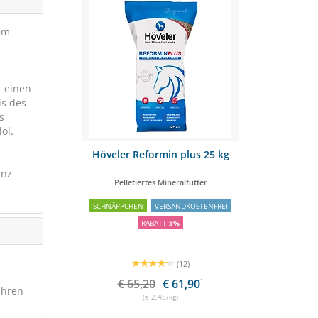
em
t einen
is des
s
öl.
kel 10kg
Höveler Reformin plus 25 kg
EQUIPUR- 
anz
ufbau
Pelletiertes Mineralfutter
für 
OSTENFREI
SCHNÄPPCHEN
VERSANDKOSTENFREI
RABATT
5%
(12)
,90
1
€ 65,20
€ 61,90
1
ühren
(€ 2,48/kg)