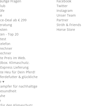
äufige Fragen
Facebook
Club
Twitter
öfe
Instagram
te
Unser Team
ice-Deal ab € 299
Partner
eratung
Ströh & Friends
osten
Horse Store
en - Top 20
test
telefon
rechner
rechner
te Preis im Web.
dbox. Klimaschutz.
y Express Lieferung
te Heu für Dein Pferd!
ferdefutter & glückliche
e ♥
ampfer für nachhaltige
gesundheit
uhe
e
 für den Klimaschutz