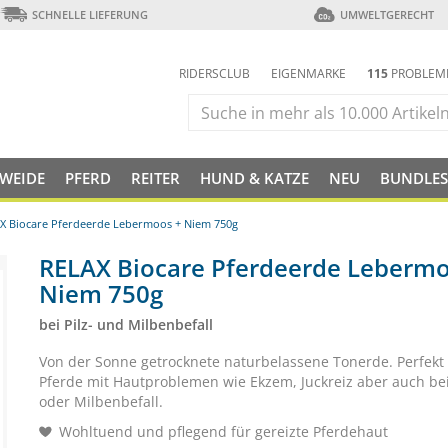
SCHNELLE LIEFERUNG
UMWELTGERECHT
RIDERSCLUB
EIGENMARKE
115
PROBLEM
 WEIDE
PFERD
REITER
HUND & KATZE
NEU
BUNDLES
X Biocare Pferdeerde Lebermoos + Niem 750g
RELAX Biocare Pferdeerde Lebermo
Niem 750g
bei Pilz- und Milbenbefall
Von der Sonne getrocknete naturbelassene Tonerde. Perfekt 
Pferde mit Hautproblemen wie Ekzem, Juckreiz aber auch bei 
oder Milbenbefall.
Wohltuend und pflegend für gereizte Pferdehaut