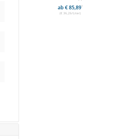
90
1
ab € 85,89
1
(€ 36,26/Liter)