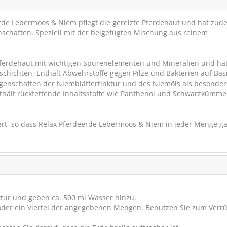
rde Lebermoos & Niem pflegt die gereizte Pferdehaut und hat zud
schaften. Speziell mit der beigefügten Mischung aus reinem
Pferdehaut mit wichtigen Spurenelementen und Mineralien und ha
schichten. Enthält Abwehrstoffe gegen Pilze und Bakterien auf Bas
igenschaften der Niemblättertinktur und des Niemöls als besonder
Enthält rückfettende Inhaltsstoffe wie Panthenol und Schwarzkümmel
Marstall Amino-Mus
fert, so dass Relax Pferdeerde Lebermoos & Niem in jeder Menge g
fördert den Muskela
SCHNÄPPCHEN
VERSANDK
RABATT
26%
(6)
ktur und geben ca. 500 ml Wasser hinzu.
€ 134,95
€ 99
e oder ein Viertel der angegebenen Mengen. Benutzen Sie zum Verr
(€ 9,99/kg)