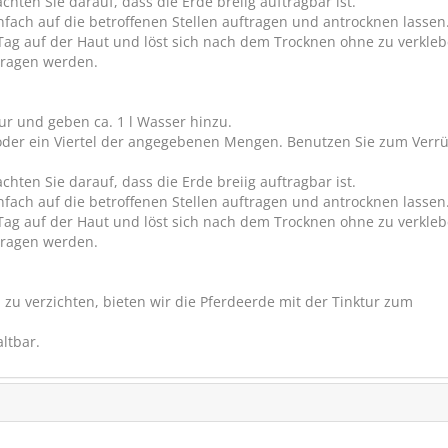
hten Sie darauf, dass die Erde breiig auftragbar ist.
nfach auf die betroffenen Stellen auftragen und antrocknen lassen
Tag auf der Haut und löst sich nach dem Trocknen ohne zu verkleb
tragen werden.
ur und geben ca. 1 l Wasser hinzu.
e oder ein Viertel der angegebenen Mengen. Benutzen Sie zum Verr
hten Sie darauf, dass die Erde breiig auftragbar ist.
nfach auf die betroffenen Stellen auftragen und antrocknen lassen
Tag auf der Haut und löst sich nach dem Trocknen ohne zu verkleb
tragen werden.
NAF SKIN Salve 
u verzichten, bieten wir die Pferdeerde mit der Tinktur zum
Hautpflegesal
pflegt die Haut
ltbar.
SCHNÄPPCHEN
RABA
(0)