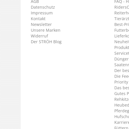
AGB
FAQ - H
Datenschutz
Riders
Impressum
Reiterh
Kontakt
Tierärz
Newsletter
Best-Pr
Unsere Marken
Futterb
Widerruf
Lieferk
Der STRÖH Blog
Neuheit
Produkt
Service
Dünger
Saaten
Der bes
Die Fee
Priorit
Das bes
Gutes P
Rehkitz
Heubed
Pferde
Hufsch
Karrier
Füttern