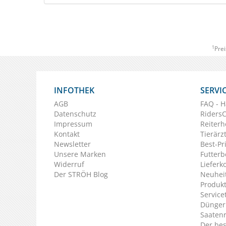
1
Prei
INFOTHEK
SERVI
AGB
FAQ - H
Datenschutz
Riders
Impressum
Reiterh
Kontakt
Tierärz
Newsletter
Best-Pr
Unsere Marken
Futterb
Widerruf
Lieferk
Der STRÖH Blog
Neuheit
Produkt
Service
Dünger
Saaten
Der bes