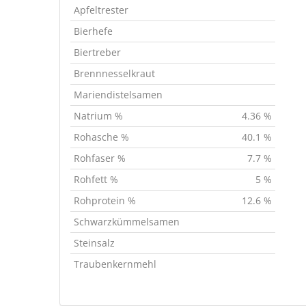
Apfeltrester
Bierhefe
Biertreber
Brennnesselkraut
Mariendistelsamen
Natrium %
4.36 %
Rohasche %
40.1 %
Rohfaser %
7.7 %
Rohfett %
5 %
Rohprotein %
12.6 %
Schwarzkümmelsamen
Steinsalz
Traubenkernmehl