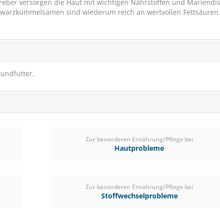
eber versorgen die Haut mit wichtigen Nährstoffen und Mariendis
chwarzkümmelsamen sind wiederum reich an wertvollen Fettsäuren.
rundfutter.
Leovet Strahlsan 
pflegt den Hufstra
Zur besonderen Ernährung/Pflege bei
Hautprobleme
Zur besonderen Ernährung/Pflege bei
(0)
Stoffwechselprobleme
ab € 15,55
1
(€ 82,25/Liter)