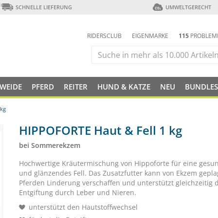
SCHNELLE LIEFERUNG
UMWELTGERECHT
RIDERSCLUB
EIGENMARKE
115
PROBLEM
 WEIDE
PFERD
REITER
HUND & KATZE
NEU
BUNDLES
 kg
HIPPOFORTE Haut & Fell 1 kg
bei Sommerekzem
Hochwertige Kräutermischung von Hippoforte für eine gesu
und glänzendes Fell. Das Zusatzfutter kann von Ekzem gepla
Pferden Linderung verschaffen und unterstützt gleichzeitig 
Entgiftung durch Leber und Nieren.
unterstützt den Hautstoffwechsel