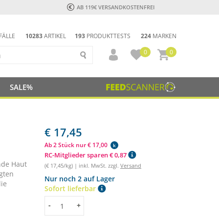
AB 119€ VERSANDKOSTENFREI
FÄLLE
10283
ARTIKEL
193
PRODUKTTESTS
224
MARKEN
0
0
SALE%
€ 17,45
Ab 2 Stück nur € 17,00
k
RC-Mitglieder sparen € 0,87
nde Haut
(€ 17,45/kg) | inkl. MwSt. zzgl.
Versand
gten
Nur noch 2 auf Lager
die
Sofort lieferbar
Menge
-
+