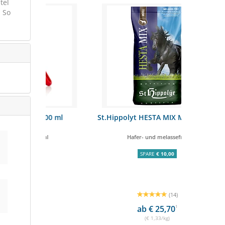
tel
 So
200 ml
St.Hippolyt HESTA MIX MÜSLI 20kg
STIEFEL To
hl
Hafer- und melassefrei
pf
SPARE
€ 10,00
(14)
ab € 25,70
1
(€ 1,33/kg)