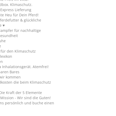
dbox. Klimaschutz.
y Express Lieferung
te Heu für Dein Pferd!
ferdefutter & glückliche
e ♥
ampfer für nachhaltige
gesundheit
uhe
e
 für den Klimaschutz
lexikon
en
Inhalationsgerät. Atemfrei!
paren Bares
wir kommen
dkosten die beim Klimaschutz
Die Kraft der 5 Elemente
Mission - Wir sind die Guten!
ns persönlich und buche einen
.