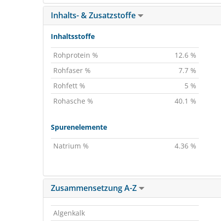
Inhalts- & Zusatzstoffe
Inhaltsstoffe
Rohprotein %
12.6 %
Rohfaser %
7.7 %
Rohfett %
5 %
Rohasche %
40.1 %
Spurenelemente
Natrium %
4.36 %
Zusammensetzung A-Z
Algenkalk