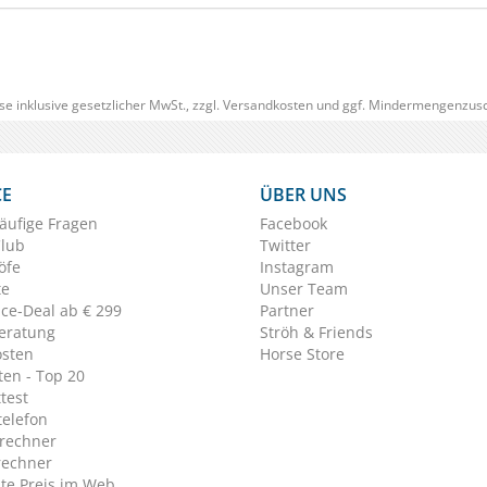
se inklusive gesetzlicher MwSt., zzgl.
Versandkosten
und ggf. Mindermengenzusc
CE
ÜBER UNS
äufige Fragen
Facebook
Club
Twitter
öfe
Instagram
te
Unser Team
ice-Deal ab € 299
Partner
eratung
Ströh & Friends
osten
Horse Store
en - Top 20
test
telefon
rechner
rechner
te Preis im Web.