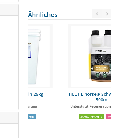
Ähnliches
 25kg
HELTIE horse® Schwarzkümmel
Atcom 
500ml
ung
Unterstützt Regeneration & Gesundheit
EI
SCHNÄPPCHEN
RABATT
9%