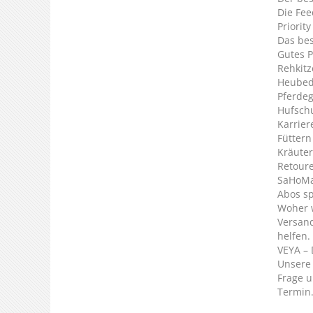
Die Fee
Priorit
Das bes
Gutes P
Rehkitz
Heubed
Pferde
Hufsch
Karrier
Füttern
Kräuter
Retour
SaHoMa 
Abos s
Woher 
Versan
helfen.
VEYA – 
Unsere 
Frage u
Termin