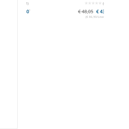
(0)
1
€ 48,05
€ 43,45
1
(€ 86,90/Liter)