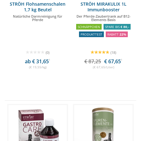
STRÖH Flohsamenschalen
STRÖH MIRAKULIX 1L
1,7 kg Beutel
Immunbooster
Natürliche Darmreinigung für
Der Pferde-Zaubertrank auf B12-
Pferde
Elements Basis
SCHNÄPPCHEN
SPARE BIS
€ 80,-
PRODUKTTEST
RABATT
22%
(0)
(18)
ab € 31,65
1
€ 87,25
€ 67,65
1
(€ 19,55/kg)
(€ 67,65/Liter)