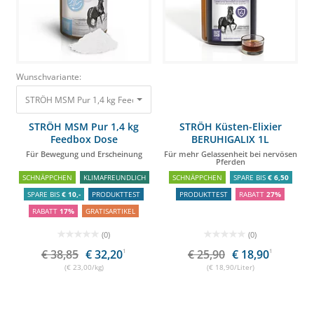
Wunschvariante:
STRÖH MSM Pur 1,4 kg Feedbox Dose Für Bewegung und Erscheinung
38,
STRÖH MSM Pur 1,4 kg
STRÖH Küsten-Elixier
Feedbox Dose
BERUHIGALIX 1L
Für Bewegung und Erscheinung
Für mehr Gelassenheit bei nervösen
Pferden
SCHNÄPPCHEN
KLIMAFREUNDLICH
SCHNÄPPCHEN
SPARE BIS
€ 6,50
SPARE BIS
€ 10,-
PRODUKTTEST
PRODUKTTEST
RABATT
27%
RABATT
17%
GRATISARTIKEL
(0)
(0)
€ 38,85
€ 32,20
1
€ 25,90
€ 18,90
1
(€ 23,00/kg)
(€ 18,90/Liter)