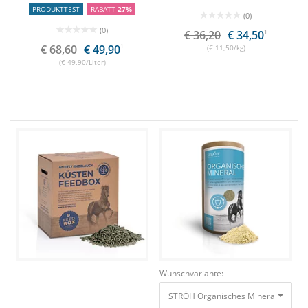
PRODUKTTEST
RABATT
27%
(0)
(0)
€ 36,20
€ 34,50
1
€ 68,60
€ 49,90
1
(€ 11,50/kg)
(€ 49,90/Liter)
Wunschvariante:
STRÖH Organisches Mineral 1,2 kg