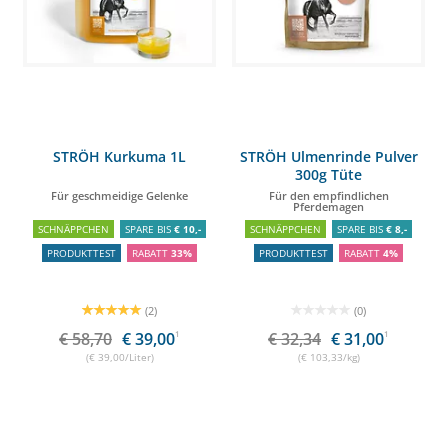
STRÖH Kurkuma 1L
STRÖH Ulmenrinde Pulver
300g Tüte
Für geschmeidige Gelenke
Für den empfindlichen
Pferdemagen
SCHNÄPPCHEN
SPARE BIS
€ 10,-
SCHNÄPPCHEN
SPARE BIS
€ 8,-
PRODUKTTEST
RABATT
33%
PRODUKTTEST
RABATT
4%
(2)
(0)
€ 58,70
€ 39,00
1
€ 32,34
€ 31,00
1
(€ 39,00/Liter)
(€ 103,33/kg)