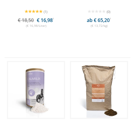
(1)
(0)
€ 18,50
€ 16,98
1
ab € 65,20
1
(€ 16,98/Liter)
(€ 13,72/kg)