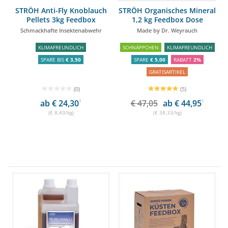
STRÖH Anti-Fly Knoblauch
STRÖH Organisches Mineral
Pellets 3kg Feedbox
1,2 kg Feedbox Dose
Schmackhafte Insektenabwehr
Made by Dr. Weyrauch
KLIMAFREUNDLICH
SCHNÄPPCHEN
KLIMAFREUNDLICH
SPARE BIS
€ 3,50
SPARE
€ 5,00
RABATT
2%
GRATISARTIKEL
(0)
(5)
ab € 24,30
1
€ 47,05
ab € 44,95
1
(€ 8,43/kg)
(€ 38,33/kg)