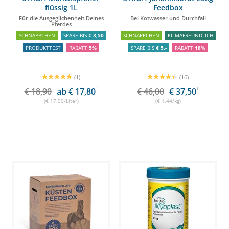
flüssig 1L
Feedbox
Für die Ausgeglichenheit Deines
Bei Kotwasser und Durchfall
Pferdes
SCHNÄPPCHEN
SPARE BIS
€ 3,50
SCHNÄPPCHEN
KLIMAFREUNDLICH
PRODUKTTEST
RABATT
5%
SPARE BIS
€ 5,-
RABATT
18%
(1)
(16)
€ 18,90
ab € 17,80
1
€ 46,00
€ 37,50
1
(€ 17,90/Liter)
(€ 1,44/kg)