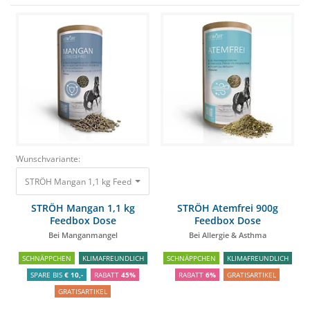
Wunschvariante:
STRÖH Mangan 1,1 kg Feedbox Dose Bei Manganmangel
36,45 €
19,90 €
STRÖH Mangan 1,1 kg
STRÖH Atemfrei 900g
Feedbox Dose
Feedbox Dose
Bei Manganmangel
Bei Allergie & Asthma
SCHNÄPPCHEN
KLIMAFREUNDLICH
SCHNÄPPCHEN
KLIMAFREUNDLICH
SPARE BIS
€ 10,-
RABATT
45%
RABATT
6%
GRATISARTIKEL
GRATISARTIKEL