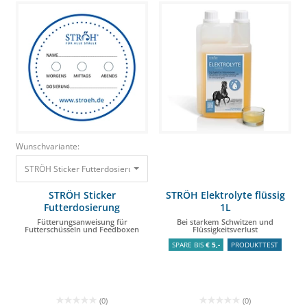
Wunschvariante:
STRÖH Sticker Futterdosierung Fütterungsanweisung für Futterschüsseln
STRÖH Sticker
STRÖH Elektrolyte flüssig
Futterdosierung
1L
Fütterungsanweisung für
Bei starkem Schwitzen und
Futterschüsseln und Feedboxen
Flüssigkeitsverlust
SPARE BIS
€ 5,-
PRODUKTTEST
(0)
(0)