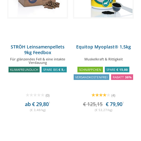
STRÖH Leinsamenpellets
Equitop Myoplast® 1,5kg
9kg Feedbox
Für glänzendes Fell & eine intakte
Muskelkraft & Rittigkeit
Verdauung
KLIMAFREUNDLICH
SPARE BIS
€ 5,-
SCHNÄPPCHEN
SPARE
€ 15,00
VERSANDKOSTENFREI
RABATT
36%
(0)
(4)
ab € 29,80
1
€ 125,15
€ 79,90
1
(€ 3,48/kg)
(€ 53,27/kg)