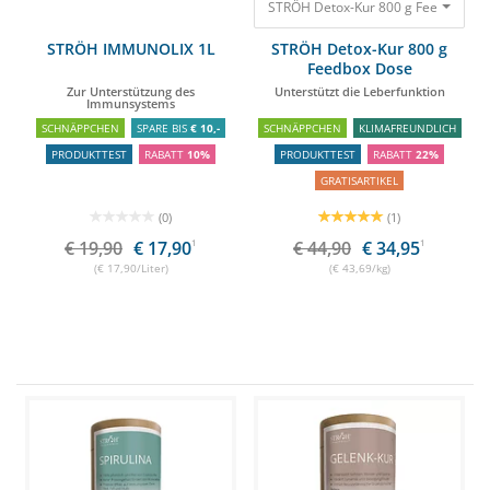
STRÖH Detox-Kur 800 g Feedbox Dos
STRÖH IMMUNOLIX 1L
STRÖH Detox-Kur 800 g
Feedbox Dose
Zur Unterstützung des
Unterstützt die Leberfunktion
Immunsystems
SCHNÄPPCHEN
SPARE BIS
€ 10,-
SCHNÄPPCHEN
KLIMAFREUNDLICH
PRODUKTTEST
RABATT
10%
PRODUKTTEST
RABATT
22%
GRATISARTIKEL
(0)
(1)
€ 19,90
€ 17,90
1
€ 44,90
€ 34,95
1
(€ 17,90/Liter)
(€ 43,69/kg)