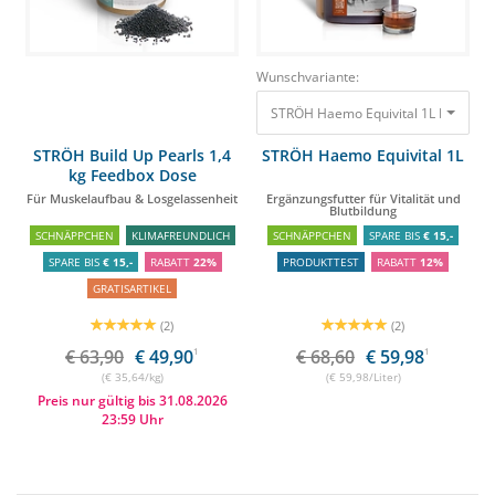
Wunschvariante:
STRÖH Haemo Equivital 1L Ergänzungs
STRÖH Build Up Pearls 1,4
STRÖH Haemo Equivital 1L
kg Feedbox Dose
Für Muskelaufbau & Losgelassenheit
Ergänzungsfutter für Vitalität und
Blutbildung
SCHNÄPPCHEN
KLIMAFREUNDLICH
SCHNÄPPCHEN
SPARE BIS
€ 15,-
SPARE BIS
€ 15,-
RABATT
22%
PRODUKTTEST
RABATT
12%
GRATISARTIKEL
(2)
(2)
€ 63,90
€ 49,90
1
€ 68,60
€ 59,98
1
(€ 35,64/kg)
(€ 59,98/Liter)
Preis nur gültig bis 31.08.2026
23:59 Uhr