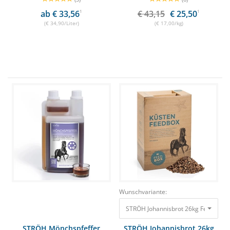
ab € 33,56
1
€ 43,15
€ 25,50
1
(€ 34,90/Liter)
(€ 17,00/kg)
Wunschvariante:
STRÖH Johannisbrot 26kg Feedbox B
STRÖH Mönchspfeffer
STRÖH Johannisbrot 26kg