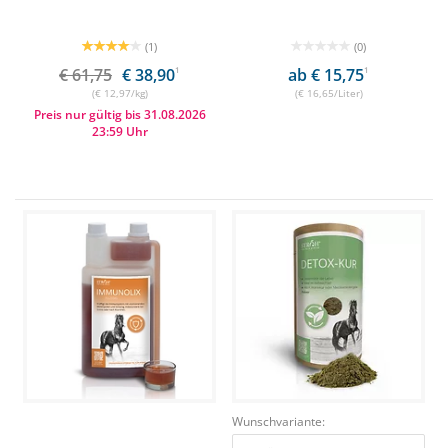
(1)
(0)
€ 61,75
€ 38,90
1
ab € 15,75
1
(€ 12,97/kg)
(€ 16,65/Liter)
Preis nur gültig bis 31.08.2026
23:59 Uhr
Wunschvariante: