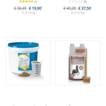
(1)
(0)
€ 36,45
€ 19,90
1
€ 40,20
€ 37,50
1
(€ 18,09/kg)
(€ 41,67/kg)