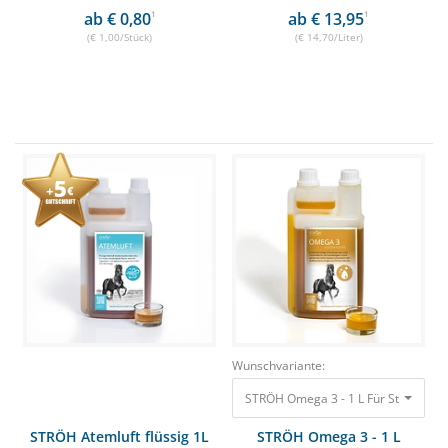
ab € 0,80
1
ab € 13,95
1
(€ 1,00/Stück)
(€ 14,70/Liter)
Wunschvariante:
STRÖH Omega 3 - 1 L
STRÖH Atemluft flüssig 1L
STRÖH Omega 3 - 1 L