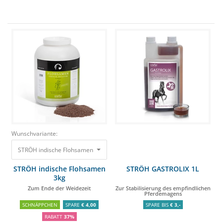
Wunschvariante:
STRÖH indische Flohsamen 3kg Zum Ende der Weidezeit
61,75 €
38,90 €
STRÖH indische Flohsamen
STRÖH GASTROLIX 1L
3kg
Zum Ende der Weidezeit
Zur Stabilisierung des empfindlichen
Pferdemagens
SCHNÄPPCHEN
SPARE
€ 4,00
SPARE BIS
€ 3,-
RABATT
37%