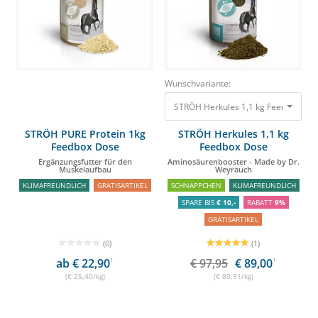
Wunschvariante:
STRÖH Herkules 1,1 kg Feedbox Do
STRÖH PURE Protein 1kg
STRÖH Herkules 1,1 kg
Feedbox Dose
Feedbox Dose
Ergänzungsfutter für den
Aminosäurenbooster - Made by Dr.
Muskelaufbau
Weyrauch
KLIMAFREUNDLICH
GRATISARTIKEL
SCHNÄPPCHEN
KLIMAFREUNDLICH
SPARE BIS
€ 10,-
RABATT
9%
GRATISARTIKEL
(0)
(1)
ab € 22,90
1
€ 97,95
€ 89,00
1
(€ 25,40/kg)
(€ 80,91/kg)