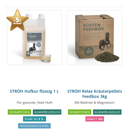
STRÖH Hufkur flüssig 1 L
STRÖH Relax Kräuterpellets
Feedbox 3kg
Für gesunde, feste Hufe
Mit Baldrian & Magnesium
SCHNÄPPCHEN
KLIMAFREUNDLICH
SCHNÄPPCHEN
KLIMAFREUNDLICH
SPARE BIS
€ 5,-
RABATT
4%
VERSANDKOSTENFREI