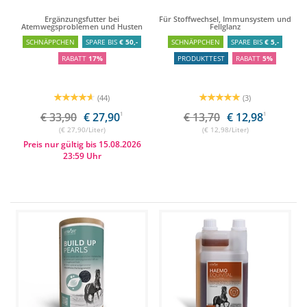
Ergänzungsfutter bei
Für Stoffwechsel, Immunsystem und
Atemwegsproblemen und Husten
Fellglanz
SCHNÄPPCHEN
SPARE BIS
€ 50,-
SCHNÄPPCHEN
SPARE BIS
€ 5,-
RABATT
17%
PRODUKTTEST
RABATT
5%
(44)
(3)
€ 33,90
€ 27,90
1
€ 13,70
€ 12,98
1
(€ 27,90/Liter)
(€ 12,98/Liter)
Preis nur gültig bis 15.08.2026
23:59 Uhr