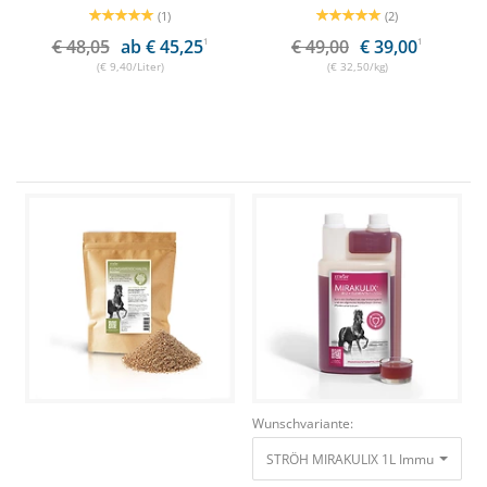
(1)
(2)
€ 48,05
ab € 45,25
1
€ 49,00
€ 39,00
1
(€ 9,40/Liter)
(€ 32,50/kg)
Wunschvariante:
STRÖH MIRAKULIX 1L Immunbooster 