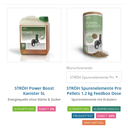
Wunschvariante:
STRÖH Spurenelemente Pro Pellets 
STRÖH Power Boost
STRÖH Spurenelemente Pro
Kanister 5L
Pellets 1,2 kg Feedbox Dose
Energiequelle ohne Stärke & Zucker
Spurenelemente mit Kräutern
SCHNÄPPCHEN
RABATT
2%
SCHNÄPPCHEN
KLIMAFREUNDLICH
PRODUKTTEST
RABATT
20%
GRATISARTIKEL