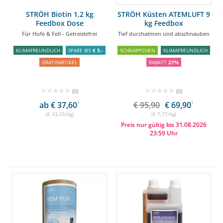
STRÖH Biotin 1,2 kg
STRÖH Küsten ATEMLUFT 9
Feedbox Dose
kg Feedbox
Für Hufe & Fell - Getreidefrei
Tief durchatmen und abschnauben
KLIMAFREUNDLICH
SPARE BIS
€ 5,-
SCHNÄPPCHEN
KLIMAFREUNDLICH
GRATISARTIKEL
RABATT
27%
(0)
(0)
ab € 37,60
1
€ 95,90
€ 69,90
1
(€ 33,25/kg)
(€ 7,77/kg)
Preis nur gültig bis 31.08.2026
23:59 Uhr