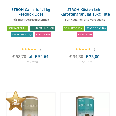
STRÖH Calmilix 1,1 kg
STRÖH Küsten Lein-
Feedbox Dose
Karottengranulat 10kg Tüte
Für mehr Ausgeglichenheit
Für Haut, Fell und Verdauung
SCHNÄPPCHEN
KLIMAFREUNDLICH
SCHNÄPPCHEN
SPARE BIS
€ 10,-
SPARE BIS
€ 15,-
RABATT
6%
RABATT
3%
(1)
(1)
€ 58,70
ab € 54,64
1
€ 34,30
€ 33,00
1
(€ 50,00/kg)
(€ 3,30/kg)