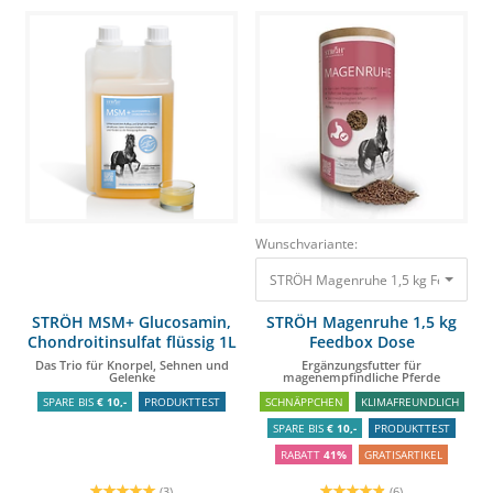
Wunschvariante:
STRÖH Magenruhe 1,5 kg Feedbox D
STRÖH MSM+ Glucosamin,
STRÖH Magenruhe 1,5 kg
Chondroitinsulfat flüssig 1L
Feedbox Dose
Das Trio für Knorpel, Sehnen und
Ergänzungsfutter für
Gelenke
magenempfindliche Pferde
SPARE BIS
€ 10,-
PRODUKTTEST
SCHNÄPPCHEN
KLIMAFREUNDLICH
SPARE BIS
€ 10,-
PRODUKTTEST
RABATT
41%
GRATISARTIKEL
(3)
(6)