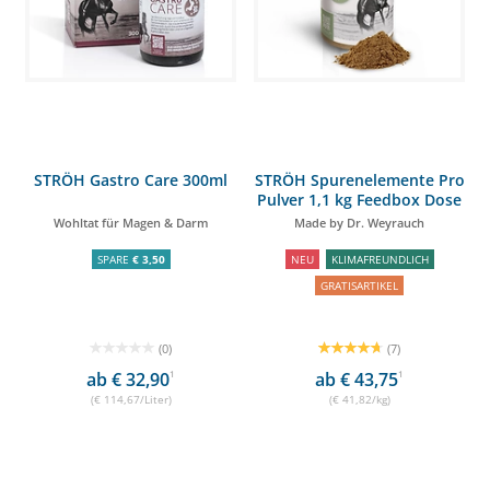
STRÖH Gastro Care 300ml
STRÖH Spurenelemente Pro
Pulver 1,1 kg Feedbox Dose
Wohltat für Magen & Darm
Made by Dr. Weyrauch
SPARE
€ 3,50
NEU
KLIMAFREUNDLICH
GRATISARTIKEL
(0)
(7)
ab € 32,90
1
ab € 43,75
1
(€ 114,67/Liter)
(€ 41,82/kg)