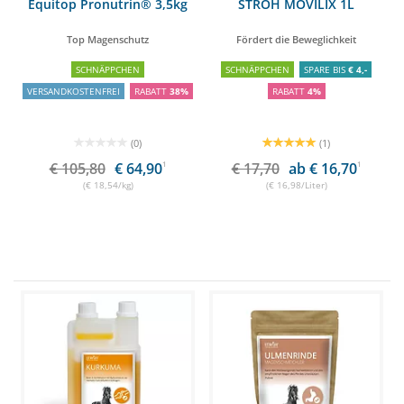
Equitop Pronutrin® 3,5kg
STRÖH MOVILIX 1L
Top Magenschutz
Fördert die Beweglichkeit
SCHNÄPPCHEN
SCHNÄPPCHEN
SPARE BIS
€ 4,-
VERSANDKOSTENFREI
RABATT
38%
RABATT
4%
(0)
(1)
€ 105,80
€ 64,90
1
€ 17,70
ab € 16,70
1
(€ 18,54/kg)
(€ 16,98/Liter)