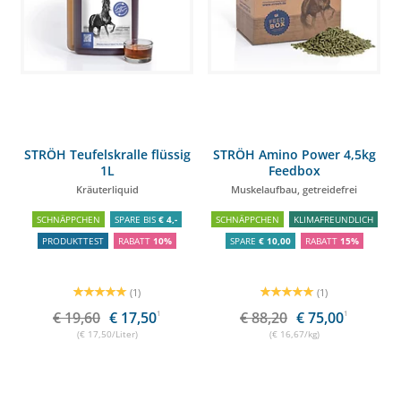
STRÖH Teufelskralle flüssig
STRÖH Amino Power 4,5kg
1L
Feedbox
Kräuterliquid
Muskelaufbau, getreidefrei
SCHNÄPPCHEN
SPARE BIS
€ 4,-
SCHNÄPPCHEN
KLIMAFREUNDLICH
PRODUKTTEST
RABATT
10%
SPARE
€ 10,00
RABATT
15%
(1)
(1)
€ 19,60
€ 17,50
1
€ 88,20
€ 75,00
1
(€ 17,50/Liter)
(€ 16,67/kg)