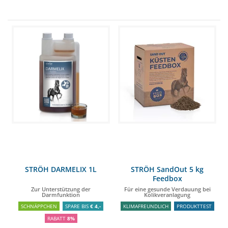
STRÖH DARMELIX 1L
STRÖH SandOut 5 kg
Feedbox
Zur Unterstützung der
Für eine gesunde Verdauung bei
Darmfunktion
Kolikveranlagung
SCHNÄPPCHEN
SPARE BIS
€ 4,-
KLIMAFREUNDLICH
PRODUKTTEST
RABATT
8%