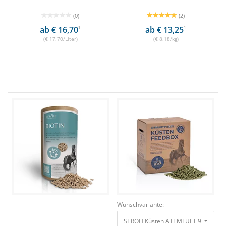
(0)
(2)
ab € 16,70
1
ab € 13,25
1
(€ 17,70/Liter)
(€ 8,18/kg)
Wunschvariante:
STRÖH Küsten ATEMLUFT 9 kg Feed