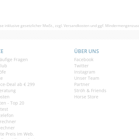
se inklusive gesetzlicher MwSt., zzgl.
Versandkosten
und ggf. Mindermengenzusc
CE
ÜBER UNS
äufige Fragen
Facebook
Club
Twitter
öfe
Instagram
te
Unser Team
ice-Deal ab € 299
Partner
eratung
Ströh & Friends
osten
Horse Store
en - Top 20
test
telefon
rechner
rechner
te Preis im Web.