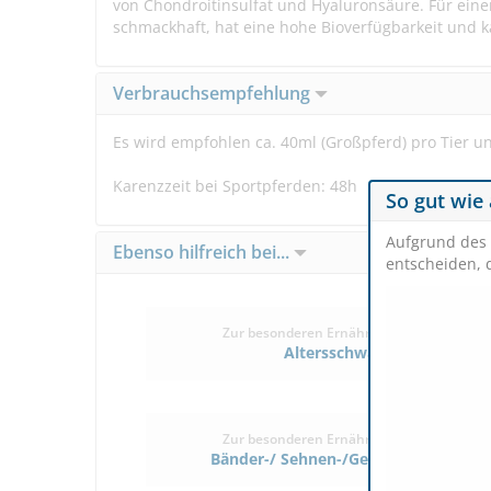
von Chondroitinsulfat und Hyaluronsäure. Für eine
schmackhaft, hat eine hohe Bioverfügbarkeit und k
Verbrauchsempfehlung
Es wird empfohlen ca. 40ml (Großpferd) pro Tier u
Karenzzeit bei Sportpferden: 48h
So gut wie 
Aufgrund des 
Ebenso hilfreich bei...
entscheiden, 
Zur besonderen Ernährung/Pflege bei
Altersschwäche
Zur besonderen Ernährung/Pflege bei
Bänder-/ Sehnen-/Gelenkprobleme