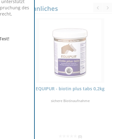
 unterstützt
Ähnliches
spruchung des
recht,
Test!
biotin plus tabs 0,2kg
EQUIPUR - biotin plus 1kg
ere Biotinaufnahme
Pulver
(0)
(0)