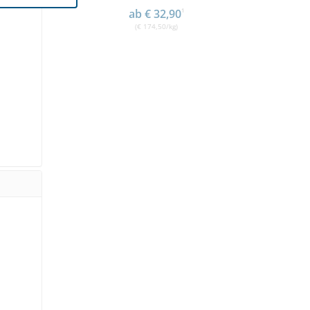
ab € 32,90
1
ab € 51,80
1
(€ 174,50/kg)
(€ 54,90/kg)