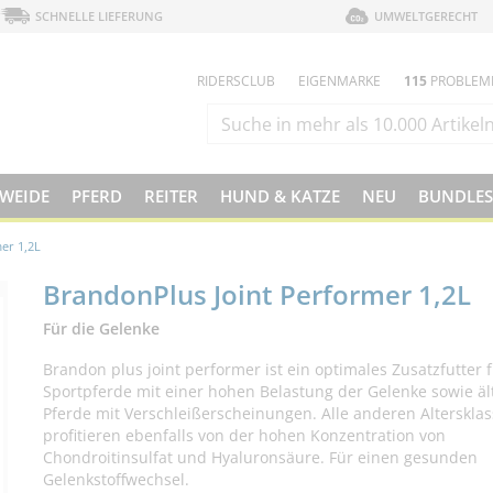
SCHNELLE LIEFERUNG
UMWELTGERECHT
RIDERSCLUB
EIGENMARKE
115
PROBLEM
 WEIDE
PFERD
REITER
HUND & KATZE
NEU
BUNDLES
er 1,2L
BrandonPlus Joint Performer 1,2L
Für die Gelenke
Brandon plus joint performer ist ein optimales Zusatzfutter 
Sportpferde mit einer hohen Belastung der Gelenke sowie äl
Pferde mit Verschleißerscheinungen. Alle anderen Alterskla
profitieren ebenfalls von der hohen Konzentration von
Chondroitinsulfat und Hyaluronsäure. Für einen gesunden
Gelenkstoffwechsel.