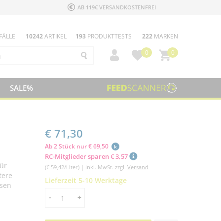
AB 119€ VERSANDKOSTENFREI
FÄLLE
10242
ARTIKEL
193
PRODUKTTESTS
222
MARKEN
0
0
SALE%
€ 71,30
Ab 2 Stück nur € 69,50
k
RC-Mitglieder sparen € 3,57
für
(€ 59,42/Liter) | inkl. MwSt. zzgl.
Versand
tere
Lieferzeit 5-10 Werktage
ssen
Menge
-
+