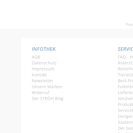
1
Prei
INFOTHEK
SERVI
AGB
FAQ - H
Datenschutz
Riders
Impressum
Reiterh
Kontakt
Tierärz
Newsletter
Best-Pr
Unsere Marken
Futterb
Widerruf
Lieferk
Der STRÖH Blog
Neuheit
Produkt
Service
Dünger
Saaten
Der bes