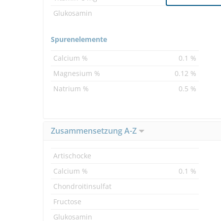
Glukosamin
Spurenelemente
Calcium %
0.1 %
Magnesium %
0.12 %
Natrium %
0.5 %
Zusammensetzung A-Z
Artischocke
Calcium %
0.1 %
Chondroitinsulfat
Fructose
Glukosamin