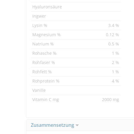
Hyaluronsäure
Ingwer
Lysin %
3.4 %
Magnesium %
0.12 %
Natrium %
0.5 %
Rohasche %
1 %
Rohfaser %
2 %
Rohfett %
1 %
Rohprotein %
4 %
Vanille
Vitamin C mg
2000 mg
Zusammensetzung