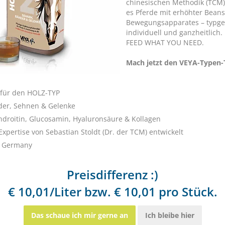
chinesischen Methodik (TCM)
es Pferde mit erhöhter Bean
Bewegungsapparates – typge
Zur besonderen Ernährung/Pflege bei
individuell und ganzheitlich.
Spat
FEED WHAT YOU NEED.
Mach jetzt den VEYA-Typen-
 für den HOLZ-TYP
der, Sehnen & Gelenke
ndroitin, Glucosamin, Hyaluronsäure & Kollagen
Expertise von Sebastian Stoldt (Dr. der TCM) entwickelt
EGGERSMANN Profi Biotin Plus - 1,0
EQUIPUR - 
 Germany
kg
PROFI-LINIE
sich
Preisdifferenz :)
€ 10,01/Liter bzw. € 10,01 pro Stück.
Das schaue ich mir gerne an
Ich bleibe hier
(1)