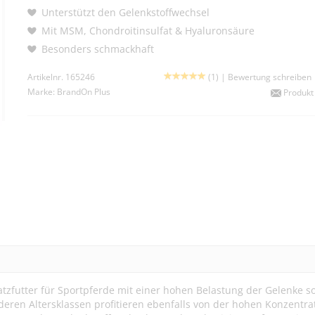
Unterstützt den Gelenkstoffwechsel
Mit MSM, Chondroitinsulfat & Hyaluronsäure
Besonders schmackhaft
Artikelnr. 165246
(1) |
Bewertung schreiben
Marke:
BrandOn Plus
Produkt
atzfutter für Sportpferde mit einer hohen Belastung der Gelenke s
deren Altersklassen profitieren ebenfalls von der hohen Konzentra