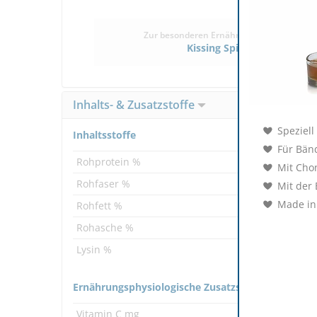
Zur besonderen Ernährung/Pflege bei
Kissing Spines
Inhalts- & Zusatzstoffe
Speziell
Inhaltsstoffe
Für Bän
Rohprotein %
4 %
Mit Cho
Rohfaser %
2 %
Mit der 
Made in
Rohfett %
1 %
Rohasche %
1 %
Lysin %
3.4 %
Ernährungsphysiologische Zusatzstoffe je kg
Vitamin C mg
2000 mg