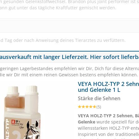
n gesunden Gelenkstoffwechsel. Brandon plus joint performer ist 
ann gut unter das tägliche Kraftfutter gemischt werden.
nd Tag oder nach Anweisung deines Tierarztes zu verfüttern.
ausverkauft mit langer Lieferzeit. Hier sofort lieferb
St.Hippolyt EQUIGARD Müsli 20kg
KERALIT HU
geringen Lagerbestandes empfehlen wir Dir, Dich für diese Alterna
die wir Dir mit einem reinen Gewissen bestens empfehlen können.
Getreidefrei & Low carb
sprödes,
VEYA HOLZ-TYP 2 Sehn
und Gelenke 1 L
SPARE BIS
€ 10,-
SCHNÄPPCHEN
Zur besonderen Ernährung/Pflege bei
Stärke die Sehnen
Arthrose
(5)
(20)
VEYA HOLZ-TYP 2 Sehnen, B
Gelenke
wurde speziell für 
ab € 32,65
1
€ 34,9
Zur besonderen Ernährung/Pflege bei
willensstarken HOLZ-TYP entw
(€ 1,69/kg)
(€ 
Gelenkentzündung
Inspiriert von der traditionel