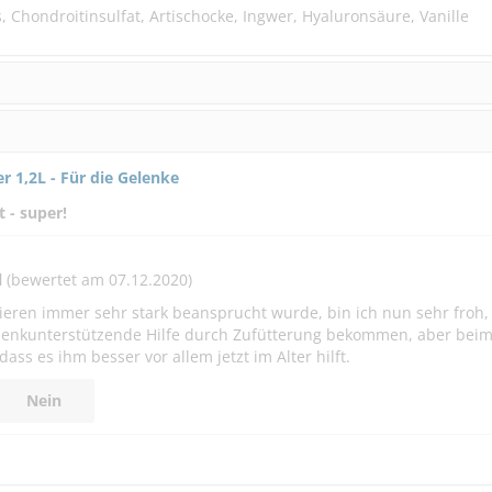
 Chondroitinsulfat, Artischocke, Ingwer, Hyaluronsäure, Vanille
 1,2L - Für die Gelenke
 - super!
l
(bewertet am 07.12.2020)
ieren immer sehr stark beansprucht wurde, bin ich nun sehr froh,
Gelenkunterstützende Hilfe durch Zufütterung bekommen, aber bei
ss es ihm besser vor allem jetzt im Alter hilft.
Nein