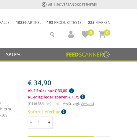
AB 119€ VERSANDKOSTENFREI
FÄLLE
10286
ARTIKEL
193
PRODUKTTESTS
223
MARKEN
0
0
SALE%
€ 34,90
Ab 2 Stück nur € 33,80
k
RC-Mitglieder sparen € 1,75
n
(€ 116,33/Liter) | inkl. MwSt. zzgl.
Versand
obleme
Sofort lieferbar
ktes
Menge
-
+