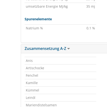
umsetzbare Energie MJ/kg
35 mj
Spurenelemente
Natrium %
0.1 %
Zusammensetzung A-Z
Anis
Artischocke
Fenchel
Kamille
Kümmel
Leinöl
Mariendistelsamen