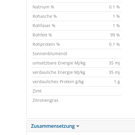
Natrium %
0.1 %
Rohasche %
1 %
Rohfaser %
1 %
Rohfett %
99 %
Rohprotein %
0.1 %
Sonnenblumenöl
umsetzbare Energie MJ/kg
35 mj
verdauliche Energie MJ/kg
35 mj
verdauliches Protein g/kg
1 g
Zimt
Zitronengras
Zusammensetzung