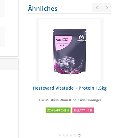
Ähnliches
R - 1kg
Hestevard Vitatude + Protein 1,5kg
ST
Karott
Für Muskelaufbau & bei Eiweißmangel
Für H
SCHNÄPPCHEN
RABATT
11%
SCHNÄPPCHE
(0)