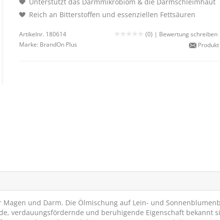
Unterstützt das Darmmikrobiom & die Darmschleimhaut
Reich an Bitterstoffen und essenziellen Fettsäuren
Artikelnr. 180614
(0) |
Bewertung schreiben
Marke:
BrandOn Plus
Produkt
für Magen und Darm. Die Ölmischung auf Lein- und Sonnenblumenb
ende, verdauungsfördernde und beruhigende Eigenschaft bekannt s