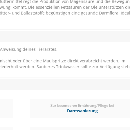
futtermittel regt die Produktion von Magensäure und die Bewegun
ung' kommt. Die essenziellen Fettsäuren der Öle unterstützen di
ter- und Ballaststoffe begünstigen eine gesunde Darmflora. Ideal
.
 Anweisung deines Tierarztes.
ischt oder über eine Maulspritze direkt verabreicht werden. Im
KANNE Ferment Energie
wiederholt werden. Sauberes Trinkwasser sollte zur Verfügung steh
Energiereicher Leckerbis
Zur besonderen Ernährung/Pflege bei
(38)
Darmsanierung
ab € 24,00
1
(€ 5,02/kg)