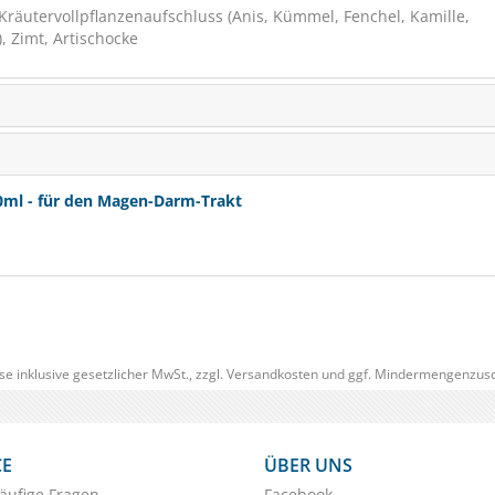
Kräutervollpflanzenaufschluss (Anis, Kümmel, Fenchel, Kamille,
, Zimt, Artischocke
ml - für den Magen-Darm-Trakt
se inklusive gesetzlicher MwSt., zzgl.
Versandkosten
und ggf. Mindermengenzusc
CE
ÜBER UNS
äufige Fragen
Facebook