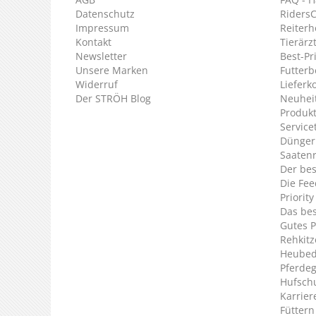
Datenschutz
Riders
Impressum
Reiterh
Kontakt
Tierärz
Newsletter
Best-Pr
Unsere Marken
Futterb
Widerruf
Lieferk
Der STRÖH Blog
Neuheit
Produkt
Service
Dünger
Saaten
Der bes
Die Fee
Priorit
Das bes
Gutes P
Rehkitz
Heubed
Pferde
Hufsch
Karrier
Füttern