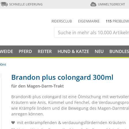
SCHNELLE LIEFERUNG
UMWELTGERECHT
RIDERSCLUB
EIGENMARKE
115
PROBLEM
 WEIDE
PFERD
REITER
HUND & KATZE
NEU
BUNDLES
00ml
Brandon plus colongard 300ml
für den Magen-Darm-Trakt
Brandon® plus colongard ist eine Ölmischung mit wertvolle
Kräutern wie Anis, Kümmel und Fenchel, die Verdauungspr
wie Krämpfe lindern und die Bewegung des Magen-Darmtra
anregen können.
mit entkrampfenden & verdauungsfördernden Kräutern