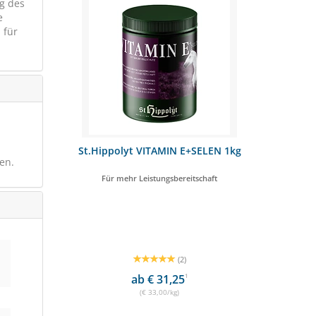
g des
e
 für
barren 5kg
St.Hippolyt VITAMIN E+SELEN 1kg
EQU
en.
sen (Bio)
Für mehr Leistungsbereitschaft
Miner
(2)
ab € 31,25
1
(€ 33,00/kg)