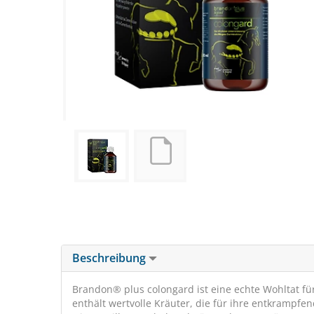
Beschreibung
Brandon® plus colongard ist eine echte Wohltat 
enthält wertvolle Kräuter, die für ihre entkrampf