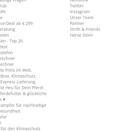
Club
Twitter
öfe
Instagram
te
Unser Team
ice-Deal ab € 299
Partner
eratung
Ströh & Friends
osten
Horse Store
en - Top 20
test
telefon
rechner
rechner
te Preis im Web.
dbox. Klimaschutz.
y Express Lieferung
te Heu für Dein Pferd!
ferdefutter & glückliche
e ♥
ampfer für nachhaltige
gesundheit
uhe
e
 für den Klimaschutz