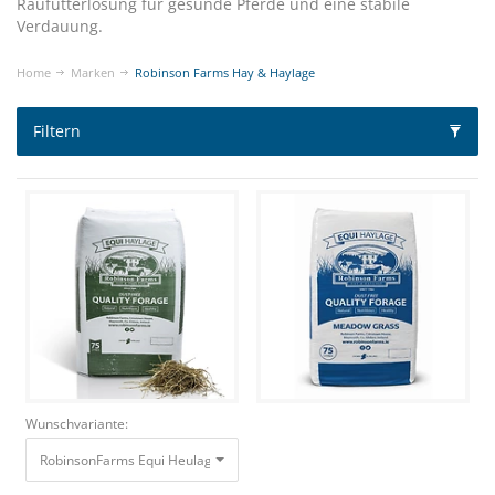
Raufutterlösung für gesunde Pferde und eine stabile
Verdauung.
Home
Marken
Robinson Farms Hay & Haylage
Filtern
Wunschvariante:
RobinsonFarms Equi Heulage 14-19 kg (75L) Staubfreie Qualitäts-Heulag