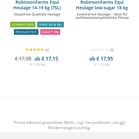
RobinsonFarms Equi
RobinsonFarms Equi
Heulage 14-19 kg (75L)
Heulage low-sugar 18 kg
(75L)
Staubfreie Qualitäts-Heulage
Zuckerarme Heulage – ideal für
stoffwechselempfindliche Pferde
SCHNÄPPCHEN
SPARE BIS
€ 15,-
PRODUKTTEST
RABATT
1%
(6)
(0)
€ 17,98
ab € 17,15
1
ab € 17,95
1
(€ 0,99/kg)
(€ 1,05/kg)
1
Preise inklusive gesetzlicher MwSt., zzgl.
Versandkosten
und ggf.
Mindermengenzuschlag.