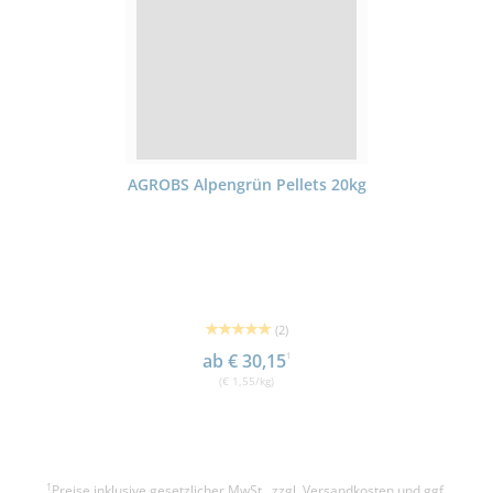
AGROBS Alpengrün Pellets 20kg
(2)
ab € 30,15
1
(€ 1,55/kg)
1
Preise inklusive gesetzlicher MwSt., zzgl.
Versandkosten
und ggf.