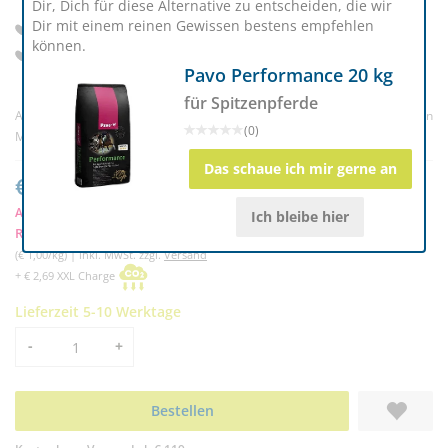
Nährstoffversorgung
Dir, Dich für diese Alternative zu entscheiden, die wir
Dir mit einem reinen Gewissen bestens empfehlen
Energieriche 10 mm Pellets mit Getreidemix & Vitamin E
können.
Flexible Fütterung für unterschiedliche
Pavo Performance 20 kg
Leistungsanforderungen
für Spitzenpferde
Artikelnr. 196739
(0) |
Bewertung schreiben
(0)
Marke:
Höveler
Das schaue ich mir gerne an
€ 24,90
Ab 2 Stück nur € 24,55
k
Ich bleibe hier
RC-Mitglieder sparen € 1,25
(€ 1,00/kg) | inkl. MwSt. zzgl.
Versand
+ € 2,69 XXL Charge
Lieferzeit 5-10 Werktage
Menge
-
+
Bestellen