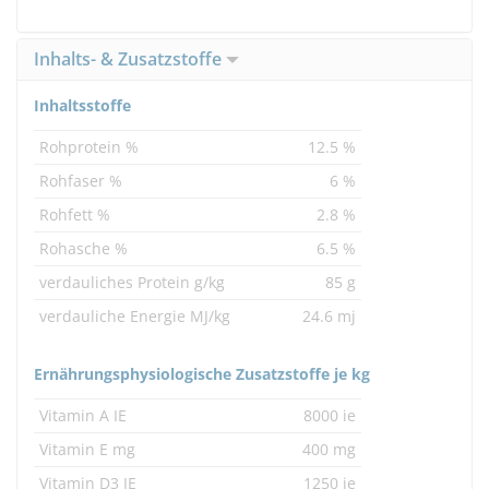
Inhalts- & Zusatzstoffe
Inhaltsstoffe
Rohprotein %
12.5 %
Rohfaser %
6 %
Rohfett %
2.8 %
Rohasche %
6.5 %
verdauliches Protein g/kg
85 g
verdauliche Energie MJ/kg
24.6 mj
Ernährungsphysiologische Zusatzstoffe je kg
Vitamin A IE
8000 ie
Vitamin E mg
400 mg
Vitamin D3 IE
1250 ie