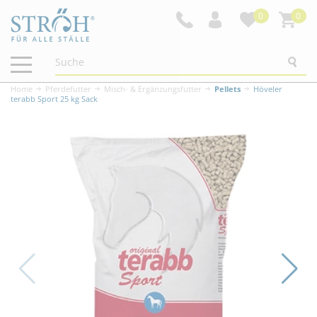
0
0
Navigation
ein-/ausblenden
Home
Pferdefutter
Misch- & Ergänzungsfutter
Pellets
Höveler
terabb Sport 25 kg Sack