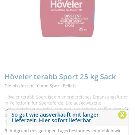
Höveler terabb Sport 25 kg Sack
Die bissfesten 10 mm Sport-Pellets
Höveler terabb Sport ist ein energiereiches Ergänzungsfutter
in Pelletform für Sportpferde. Die ausgewogene
Getreidemischung mit Vitaminen und Mineralstoffen sorgt für
X
So gut wie ausverkauft mit langer
eine bedarfsgerechte Versorgung und kann als alleiniges
Lieferzeit. Hier sofort lieferbar.
Krippenfutter eingesetzt werden.
Alleinfutter für Sportpferde mit vollständiger
Aufgrund des geringen Lagerbestandes empfehlen wir