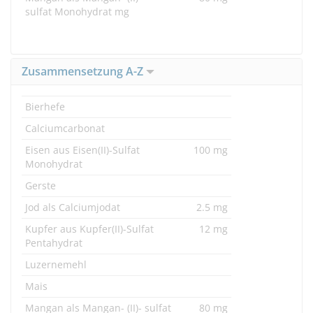
sulfat Monohydrat mg
Zusammensetzung A-Z
Bierhefe
Calciumcarbonat
Eisen aus Eisen(II)-Sulfat
100 mg
Monohydrat
Gerste
Jod als Calciumjodat
2.5 mg
Kupfer aus Kupfer(II)-Sulfat
12 mg
Pentahydrat
Luzernemehl
Mais
Mangan als Mangan- (II)- sulfat
80 mg