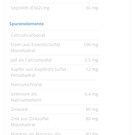
Sepiolith (E562) mg
56 mg
Spurenelemente
Calciumcarbonat
Eisen aus Eisen(II)-Sulfat
100 mg
Monohydrat
Jod als Calciumjodat
2.5 mg
Kupfer aus Kupfer(II)-Sulfat
12 mg
Pentahydrat
Natriumchlorid
Selenium als
0.4 mg
Natriumselenit
Zinkoxid
80 mg
Zink aus Zinksulfat
80 mg
Monohydrat
Mangan als Mangan- (II)-
80 mg