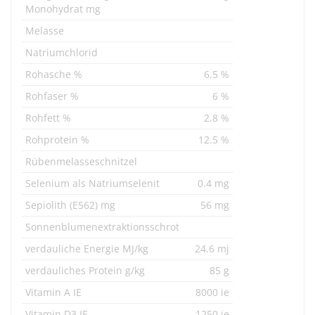
Monohydrat mg
Melasse
Natriumchlorid
Rohasche %
6.5 %
Rohfaser %
6 %
Rohfett %
2.8 %
Rohprotein %
12.5 %
Rübenmelasseschnitzel
Selenium als Natriumselenit
0.4 mg
Sepiolith (E562) mg
56 mg
Sonnenblumenextraktionsschrot
verdauliche Energie MJ/kg
24.6 mj
verdauliches Protein g/kg
85 g
Vitamin A IE
8000 ie
Vitamin D3 IE
1250 ie