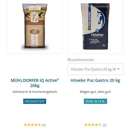
Wunschvariante:
Höveler Pur.Gastro 20 kg Magen gut, 
MÜHLDORFER iQ Active²
Höveler Pur.Gastro 20 kg
20kg
stärkearm & hochenergetisch
Magen gut, alles gut!
PRODUKTTEST
SPARE BIS
€ 5,-
(4)
(2)