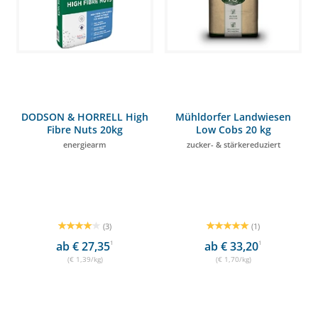
DODSON & HORRELL High
Mühldorfer Landwiesen
Fibre Nuts 20kg
Low Cobs 20 kg
energiearm
zucker- & stärkereduziert
(3)
(1)
ab € 27,35
1
ab € 33,20
1
(€ 1,39/kg)
(€ 1,70/kg)