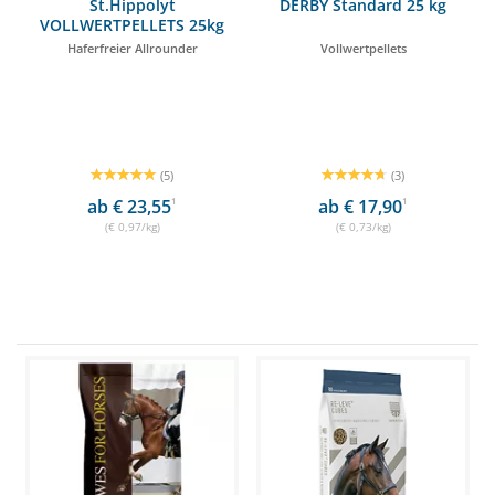
St.Hippolyt
DERBY Standard 25 kg
VOLLWERTPELLETS 25kg
Haferfreier Allrounder
Vollwertpellets
(5)
(3)
ab € 23,55
1
ab € 17,90
1
(€ 0,97/kg)
(€ 0,73/kg)