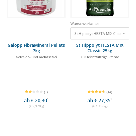
Wunschvariante:
St.Hippolyt HESTA MIX Classic 25kg F
Galopp FibraMineral Pellets
St.Hippolyt HESTA MIX
7kg
Classic 25kg
Getreide- und melassefrei
Für leichtfuttrige Pferde
(1)
(14)
ab € 20,30
1
ab € 27,35
1
(€ 2,97/kg)
(€ 1,13/kg)