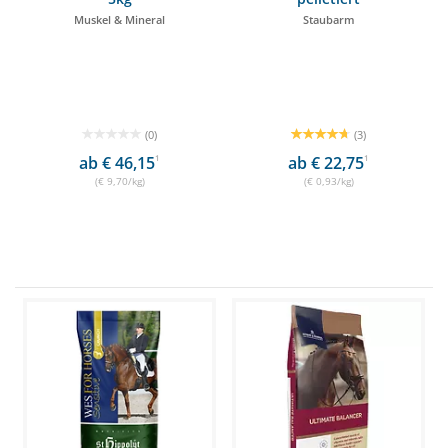
Muskel & Mineral
Staubarm
(0)
(3)
ab € 46,15
1
ab € 22,75
1
(€ 9,70/kg)
(€ 0,93/kg)