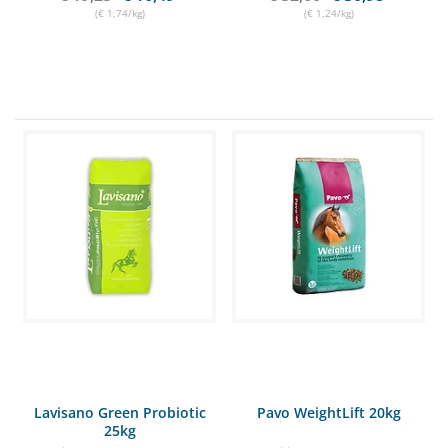
(€ 1,74/kg)
(€ 1,24/kg)
Lavisano Green Probiotic
Pavo WeightLift 20kg
25kg