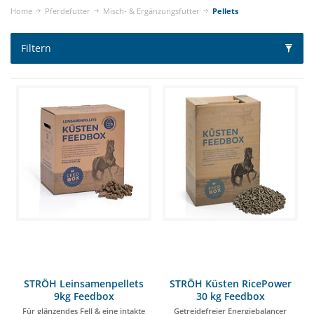
Home
Pferdefutter
Misch- & Ergänzungsfutter
Pellets
Filtern
STRÖH Leinsamenpellets
STRÖH Küsten RicePower
9kg Feedbox
30 kg Feedbox
Für glänzendes Fell & eine intakte
Getreidefreier Energiebalancer