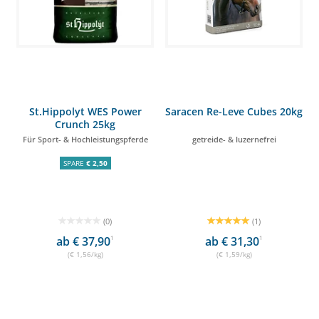
St.Hippolyt WES Power
Saracen Re-Leve Cubes 20kg
Crunch 25kg
Für Sport- & Hochleistungspferde
getreide- & luzernefrei
SPARE
€ 2,50
(0)
(1)
ab € 37,90
1
ab € 31,30
1
(€ 1,56/kg)
(€ 1,59/kg)