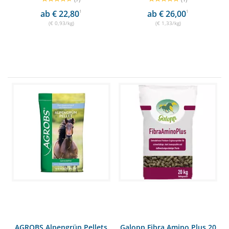
ab € 22,80
1
ab € 26,00
1
(€ 0,93/kg)
(€ 1,33/kg)
AGROBS Alpengrün Pellets
Galopp Fibra Amino Plus 20