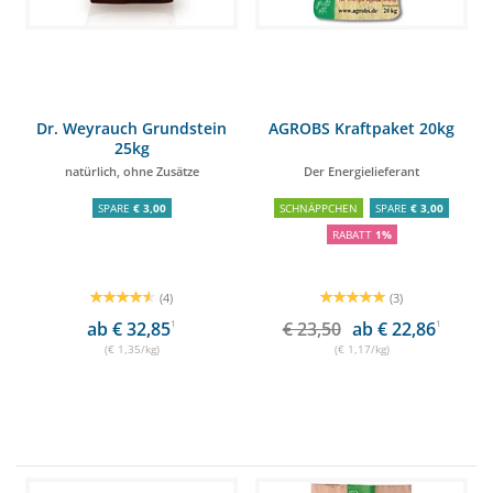
Dr. Weyrauch Grundstein
AGROBS Kraftpaket 20kg
25kg
natürlich, ohne Zusätze
Der Energielieferant
SPARE
€ 3,00
SCHNÄPPCHEN
SPARE
€ 3,00
RABATT
1%
(4)
(3)
ab € 32,85
1
€ 23,50
ab € 22,86
1
(€ 1,35/kg)
(€ 1,17/kg)