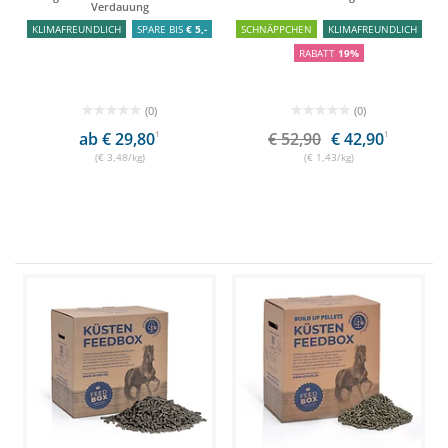
Verdauung
KLIMAFREUNDLICH
SPARE BIS
€ 5,-
SCHNÄPPCHEN
KLIMAFREUNDLICH
RABATT
19%
(0)
(0)
ab € 29,80
1
€ 52,90
€ 42,90
1
(€ 3,48/kg)
(€ 1,43/kg)