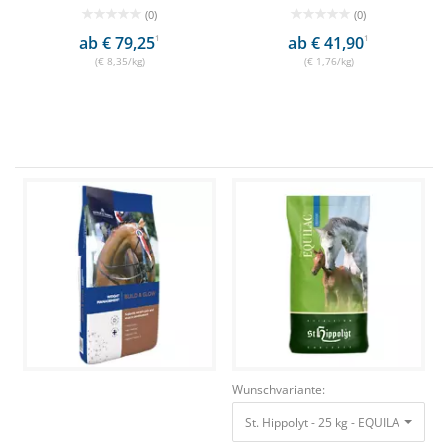
(0)
(0)
ab € 79,25
1
ab € 41,90
1
(€ 8,35/kg)
(€ 1,76/kg)
Wunschvariante:
St. Hippolyt - 25 kg - EQUILAC Pelle