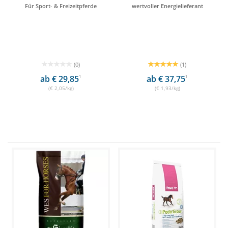
Für Sport- & Freizeitpferde
wertvoller Energielieferant
(0)
(1)
ab € 29,85
1
ab € 37,75
1
(€ 2,05/kg)
(€ 1,93/kg)