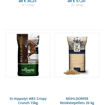
ab € 30,25
ab € 57,20
(€ 1,23/kg)
(€ 2,34/kg)
St.Hippolyt WES Crispy
MÜHLDORFER
Crunch 15kg
Reiskleiepellets 20 kg