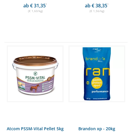
ab € 31,35
1
ab € 38,35
1
(€ 1,60/kg)
(€ 1,56/kg)
Atcom PSSM-Vital Pellet 5kg
Brandon xp - 20kg