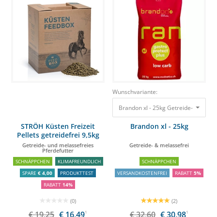
Wunschvariante:
Brandon xl - 25kg Getreide- & melas
STRÖH Küsten Freizeit
Brandon xl - 25kg
Pellets getreidefrei 9,5kg
Feedbox
Getreide- und melassefreies
Getreide- & melassefrei
Pferdefutter
SCHNÄPPCHEN
KLIMAFREUNDLICH
SCHNÄPPCHEN
SPARE
€ 4,00
PRODUKTTEST
VERSANDKOSTENFREI
RABATT
5%
RABATT
14%
(0)
(2)
€ 19,25
€ 16,49
1
€ 32,60
€ 30,98
1