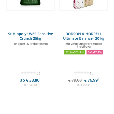
St.Hippolyt WES Sensitive
DODSON & HORRELL
Crunch 25kg
Ultimate Balancer 20 kg
Für Sport- & Freizeitpferde
mit verdauungsfördernden
Prebiotika
SCHNÄPPCHEN
RABATT
2%
(0)
(0)
ab € 38,80
1
€ 79,00
€ 76,99
1
(€ 1,60/kg)
(€ 3,85/kg)