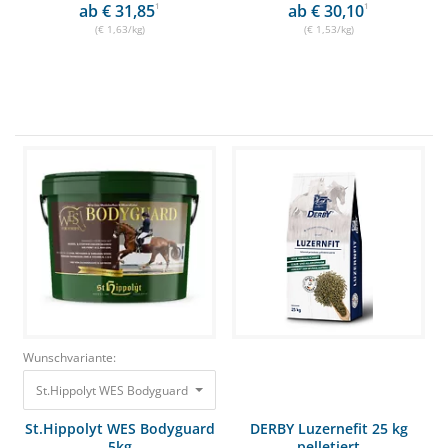
ab € 31,85
1
ab € 30,10
1
(€ 1,63/kg)
(€ 1,53/kg)
Wunschvariante:
St.Hippolyt WES Bodyguard 5kg Muskel & Mineral 48,50 €
St.Hippolyt WES Bodyguard
DERBY Luzernefit 25 kg
5kg
pelletiert