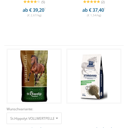
(5)
(2)
ab € 39,20
1
ab € 37,40
1
(€ 2,67/kg)
(€ 1,54/kg)
Wunschvariante:
St.Hippolyt VOLLWERTPELLETS 25kg Haferfreier Allrounder 24,20 €