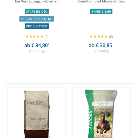
Bei Verdauungsproblemen
Kondition und Muskelaufbau
SPARE BIS
€ 5,-
SPARE
€ 4,00
VERSANDKOSTENFREI
PRODUKTTEST
(4)
(3)
ab € 34,80
1
ab € 30,85
1
(€ 1,42/kg)
(€ 1,58/kg)