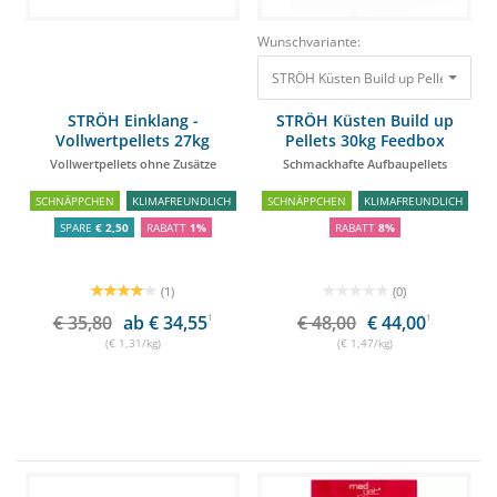
Wunschvariante:
STRÖH Einklang -
STRÖH Küsten Build up
Vollwertpellets 27kg
Pellets 30kg Feedbox
Feedbox
Vollwertpellets ohne Zusätze
Schmackhafte Aufbaupellets
SCHNÄPPCHEN
KLIMAFREUNDLICH
SCHNÄPPCHEN
KLIMAFREUNDLICH
SPARE
€ 2,50
RABATT
1%
RABATT
8%
(1)
(0)
€ 35,80
ab € 34,55
1
€ 48,00
€ 44,00
1
(€ 1,31/kg)
(€ 1,47/kg)