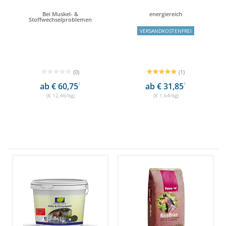
Bei Muskel- &
energiereich
Stoffwechselproblemen
VERSANDKOSTENFREI
(0)
(1)
ab € 60,75
1
ab € 31,85
1
(€ 12,46/kg)
(€ 1,64/kg)