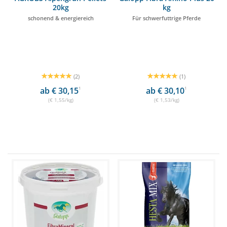
20kg
kg
schonend & energiereich
Für schwerfuttrige Pferde
(2)
(1)
ab € 30,15
1
ab € 30,10
1
(€ 1,55/kg)
(€ 1,53/kg)