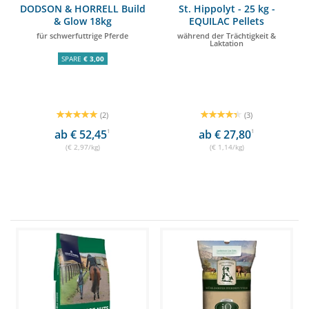
DODSON & HORRELL Build
St. Hippolyt - 25 kg -
& Glow 18kg
EQUILAC Pellets
für schwerfuttrige Pferde
während der Trächtigkeit &
Laktation
SPARE
€ 3,00
(2)
(3)
ab € 52,45
1
ab € 27,80
1
(€ 2,97/kg)
(€ 1,14/kg)