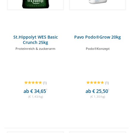
St.Hippolyt WES Basic
Pavo Podo®Grow 20kg
Crunch 25kg
Proteinreich & zuckerarm
Podo®Konzept
(1)
(1)
ab € 34,65
1
ab € 25,50
1
(€ 1,43/kg)
(€ 1,30/kg)