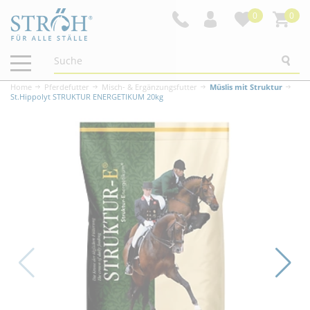
0
0
Navigation
ein-/ausblenden
Home
Pferdefutter
Misch- & Ergänzungsfutter
Müslis mit Struktur
St.Hippolyt STRUKTUR ENERGETIKUM 20kg