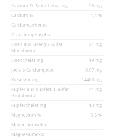
Calcium-D-Pantothenat mg
26 mg
Calcium %
1.4 %
Calciumcarbonat
Dicalciumphosphat
Eisen aus Eisen(II)-Sulfat
21 mg
Monohydrat
Eisenchelat mg
19 mg
Jod als Calciumjodat
0.97 mg
Kieselgur mg
14400 mg
Kupfer aus Kupfer(II)-Sulfat
41 mg
Pentahydrat
Kupferchelat mg
13 mg
Magnesium %
0.5 %
Magnesiumsulfat
Magnesiumoxid