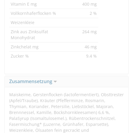
Vitamin E mg
400 mg
Vollkornhaferflocken %
2 %
Weizenkleie
Zink aus Zinksulfat
264 mg
Monohydrat
Zinkchelat mg
46 mg
Zucker %
9.4 %
Zusammensetzung
Maiskeime, Gerstenflocken (lactofermentiert), Obsttrester
(Apfel/Traube), Kräuter (Pfefferminze, Rosmarin,
Thymian, Koriander, Petersilie, Liebstöckel, Majoran,
Brennnessel, Kamille, Bockshornkleesamen) 6,6 %,
PalaSyrup (Isomaltulosemel.), Rübentrockenschnitzel,
Fasermischung* (Luzerne, Grünhafer, Esparsette),
Weizenkleie, Ölsaaten fein gecrackt und