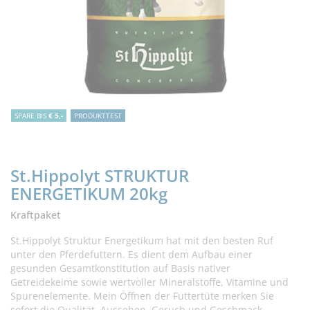
SPARE BIS
€ 5,-
PRODUKTTEST
St.Hippolyt STRUKTUR
ENERGETIKUM 20kg
Kraftpaket
St.Hippolyt Struktur Energetikum hat mit den besten Ruf
unter den Pferdefuttern. Es dient dem Aufbau einer
gesunden Gesamtkonstitution auf Basis nativer
Getreidekeime sowie wertvoller Mineralstoffe, Vitamine und
Spurenelemente. Mein Öffnen der Futtertüte merken Sie
sofort die Qualität. Aussehen, Geruch und Geschmack –