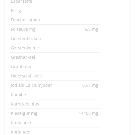
Esparsette
Essig
Fenchelsamen
Folsäure mg
6.5 mg
Gerstenflocken
Gerstenkeime
Grashäcksel
Grünhafer
Haferschälkleie
Jod als Calciumjodat
0.97 mg
Kamille
Karottenchips
Kieselgur mg
14400 mg
Knoblauch
Koriander