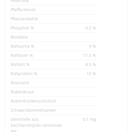
Petersilie
Pfefferminze
Pflanzenkohle
Phosphor %
0.5 %
Reiskleie
Rohasche %
9 %
Rohfaser %
11.5 %
Rohfett %
8.5 %
Rohprotein %
10 %
Rosmarin
Rübenkraut
Rübentrockenschnitzel
Schwarzkümmelsamen
Selenhefe aus
0.1 mg
Saccharomyces cerevisiae
mg