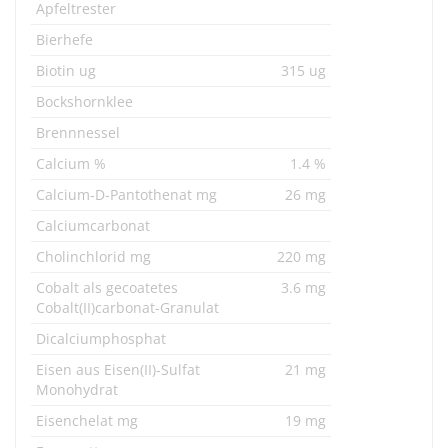
Apfeltrester
Bierhefe
Biotin ug
315 ug
Bockshornklee
Brennnessel
Calcium %
1.4 %
Calcium-D-Pantothenat mg
26 mg
Calciumcarbonat
Cholinchlorid mg
220 mg
Cobalt als gecoatetes
3.6 mg
Cobalt(II)carbonat-Granulat
Dicalciumphosphat
Eisen aus Eisen(II)-Sulfat
21 mg
Monohydrat
Eisenchelat mg
19 mg