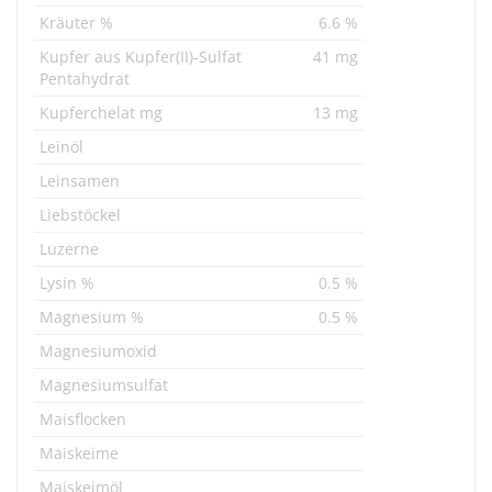
Kräuter %
6.6 %
Kupfer aus Kupfer(II)-Sulfat
41 mg
Pentahydrat
Kupferchelat mg
13 mg
Leinöl
Leinsamen
Liebstöckel
Luzerne
Lysin %
0.5 %
Magnesium %
0.5 %
Magnesiumoxid
Magnesiumsulfat
Maisflocken
Maiskeime
Maiskeimöl