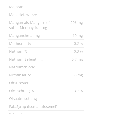
Majoran
Malz-Hefewürze
Mangan als Mangan- (II)-
206 mg
sulfat Monohydrat mg
Manganchelat mg
19 mg
Methionin %
0.2 %
Natrium %
0.3 %
Natrium-Selenit mg
0.7 mg
Natriumchlorid
Nicotinsäure
53 mg
Obsttrester
Ölmischung %
3.7 %
Ölsaatmischung
PalaSyrup (Isomaltulosemel)