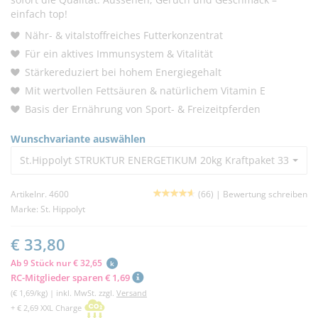
einfach top!
Nähr- & vitalstoffreiches Futterkonzentrat
Für ein aktives Immunsystem & Vitalität
Stärkereduziert bei hohem Energiegehalt
Mit wertvollen Fettsäuren & natürlichem Vitamin E
Basis der Ernährung von Sport- & Freizeitpferden
Wunschvariante auswählen
St.Hippolyt STRUKTUR ENERGETIKUM 20kg Kraftpaket 33,80 €
Artikelnr. 4600
(66) |
Bewertung schreiben
Marke:
St. Hippolyt
€ 33,80
Ab 9 Stück nur € 32,65
k
RC-Mitglieder sparen € 1,69
(€ 1,69/kg) | inkl. MwSt. zzgl.
Versand
+ € 2,69 XXL Charge