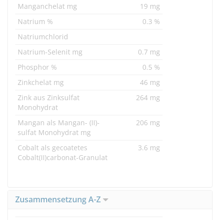
Manganchelat mg
19 mg
Natrium %
0.3 %
Natriumchlorid
Natrium-Selenit mg
0.7 mg
Phosphor %
0.5 %
Zinkchelat mg
46 mg
Zink aus Zinksulfat
264 mg
Monohydrat
Mangan als Mangan- (II)-
206 mg
sulfat Monohydrat mg
Cobalt als gecoatetes
3.6 mg
Cobalt(II)carbonat-Granulat
Zusammensetzung A-Z