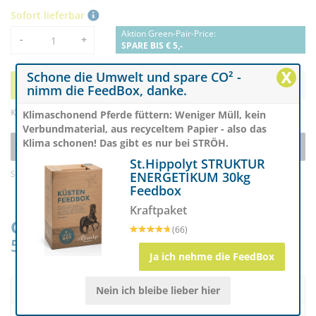
Sofort lieferbar
Aktion Green-Pair-Price:
Menge
-
+
SPARE BIS € 5,-
X
Schone die Umwelt und spare CO² -
Bestellen
nimm die FeedBox, danke.
Kostenloser Versand ab € 119
Klimaschonend Pferde füttern: Weniger Müll, kein
Verbundmaterial, aus recyceltem Papier - also das
Klima schonen! Das gibt es nur bei STRÖH.
Produkt abonnieren
St.Hippolyt STRUKTUR
Save & Easy Spar Abo
ENERGETIKUM 30kg
Feedbox
Kraftpaket
Green-Pair Price
: Spare bis zu €
(66)
5,00 & schone die Umwelt
Mehr Infos
Ja ich nehme die FeedBox
Beschreibung
Nein ich bleibe lieber hier