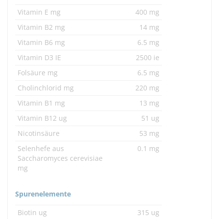
Vitamin E mg
400 mg
Vitamin B2 mg
14 mg
Vitamin B6 mg
6.5 mg
Vitamin D3 IE
2500 ie
Folsäure mg
6.5 mg
Cholinchlorid mg
220 mg
Vitamin B1 mg
13 mg
Vitamin B12 ug
51 ug
Nicotinsäure
53 mg
Selenhefe aus
0.1 mg
Saccharomyces cerevisiae
mg
Spurenelemente
Biotin ug
315 ug