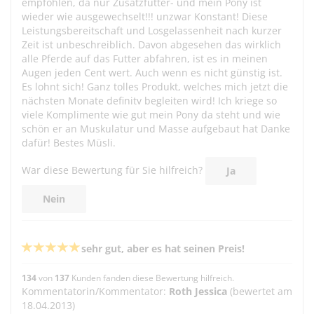
empfohlen, da nur Zusatzfutter- und mein Pony ist
wieder wie ausgewechselt!!! unzwar Konstant! Diese
Leistungsbereitschaft und Losgelassenheit nach kurzer
Zeit ist unbeschreiblich. Davon abgesehen das wirklich
alle Pferde auf das Futter abfahren, ist es in meinen
Augen jeden Cent wert. Auch wenn es nicht günstig ist.
Es lohnt sich! Ganz tolles Produkt, welches mich jetzt die
nächsten Monate definitv begleiten wird! Ich kriege so
viele Komplimente wie gut mein Pony da steht und wie
schön er an Muskulatur und Masse aufgebaut hat Danke
dafür! Bestes Müsli.
War diese Bewertung für Sie hilfreich?
Ja
Nein
sehr gut, aber es hat seinen Preis!
134
von
137
Kunden fanden diese Bewertung hilfreich.
Kommentatorin/Kommentator:
Roth Jessica
(bewertet am
18.04.2013)