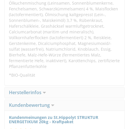
Ölkuchenmischung (Leinsamen, Sonnenblumenkerne,
Fenchelsamen, Schwarzkümmelsamen) 4 %, Maisflocken
(lactofermentiert), Ölmischung kaltgepresst (Lein-,
Sonnenblumen-, Maiskeimöl) 3,7 %, Rübenkraut,
Haferschälkleie, Grashäcksel warmluftgetrocknet,
Calciumcarbonat (maritim und mineralisch),
Vollkornhaferflocken (lactofermentiert) 2 %, Reiskleie,
Gerstenkeime, Dicalciumphosphat, Magnesiumoxid/-
sulfat (wasserfrei), Natriumchlorid, Knoblauch, Essig,
Bierhefe, Malz-Hefe-Würze (fermentiertes Malz,
fermentierte Hefe, inaktiviert), Karottenchips, zertifizierte
Pflanzenfutterkohle
*BIO-Qualität
Herstellerinfos
Kundenbewertung
Kundenmeinungen zu St.Hippolyt STRUKTUR
ENERGETIKUM 20kg - Kraftpaket