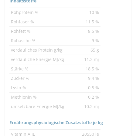
Inhaltsstoffe
Rohprotein %
10 %
Rohfaser %
11.5 %
Rohfett %
8.5 %
Rohasche %
9 %
verdauliches Protein g/kg
65 g
verdauliche Energie MJ/kg
11.2 mj
Stärke %
18.5 %
Zucker %
9.4 %
Lysin %
0.5 %
Methionin %
0.2 %
umsetzbare Energie MJ/kg
10.2 mj
Ernährungsphysiologische Zusatzstoffe je kg
Vitamin A IE
20550 ie