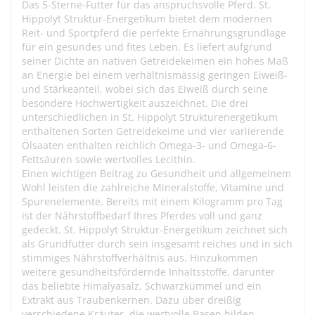
Das 5-Sterne-Futter für das anspruchsvolle Pferd. St.
Hippolyt Struktur-Energetikum bietet dem modernen
Reit- und Sportpferd die perfekte Ernährungsgrundlage
für ein gesundes und fites Leben. Es liefert aufgrund
seiner Dichte an nativen Getreidekeimen ein hohes Maß
an Energie bei einem verhältnismässig geringen Eiweiß-
und Stärkeanteil, wobei sich das Eiweiß durch seine
besondere Hochwertigkeit auszeichnet. Die drei
unterschiedlichen in St. Hippolyt Strukturenergetikum
enthaltenen Sorten Getreidekeime und vier variierende
Ölsaaten enthalten reichlich Omega-3- und Omega-6-
Fettsäuren sowie wertvolles Lecithin.
Einen wichtigen Beitrag zu Gesundheit und allgemeinem
Wohl leisten die zahlreiche Mineralstoffe, Vitamine und
Spurenelemente. Bereits mit einem Kilogramm pro Tag
ist der Nährstoffbedarf Ihres Pferdes voll und ganz
gedeckt. St. Hippolyt Struktur-Energetikum zeichnet sich
als Grundfutter durch sein insgesamt reiches und in sich
stimmiges Nährstoffverhältnis aus. Hinzukommen
weitere gesundheitsfördernde Inhaltsstoffe, darunter
das beliebte Himalyasalz, Schwarzkümmel und ein
Extrakt aus Traubenkernen. Dazu über dreißig
verschiedene Kräuter, die wertvolle Basen bilden.