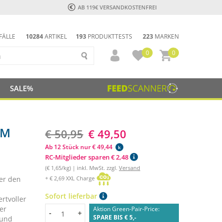
AB 119€ VERSANDKOSTENFREI
FÄLLE
10284
ARTIKEL
193
PRODUKTTESTS
223
MARKEN
0
0
SALE%
UM
€ 50,95
€ 49,50
Ab 12 Stück nur € 49,44
k
RC-Mitglieder sparen € 2,48
(€ 1,65/kg) | inkl. MwSt. zzgl.
Versand
+ € 2,69 XXL Charge
ter den
Sofort lieferbar
rtvoller
er
Aktion Green-Pair-Price:
Menge
-
+
SPARE BIS € 5,-
 und