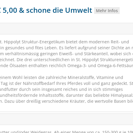
 € 5,00 & schone die Umwelt
Mehr Infos
 St. Hippolyt Struktur-Energetikum bietet dem modernen Reit- und
n gesundes und fites Leben. Es liefert aufgrund seiner Dichte an 
 verhältnismässig geringen Eiweiß- und Stärkeanteil, wobei sich
ichnet. Die drei unterschiedlichen in St. Hippolyt Strukturenerge
rende Ölsaaten enthalten reichlich Omega-3- und Omega-6-Fettsäu
inem Wohl leisten die zahlreiche Mineralstoffe, Vitamine und
g ist der Nährstoffbedarf Ihres Pferdes voll und ganz gedeckt. St
undfutter durch sein insgesamt reiches und in sich stimmiges
St.Hippolyt MOVIC
ndheitsfördernde Inhaltsstoffe, darunter das beliebte Himalyasal
 Dazu über dreißig verschiedene Kräuter, die wertvolle Basen bil
Dynamik & Bewegungs
SCHNÄPPCHEN
VERSANDK
RABATT
12%
utter und/oder Weidegras. Ab einer Menge von ca. 150-300 g je 10