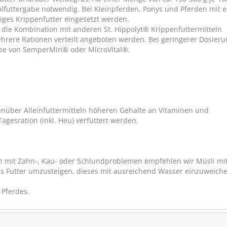
alfuttergabe notwendig. Bei Kleinpferden, Ponys und Pferden mit 
(16)
iges Krippenfutter eingesetzt werden.
€ 119,90
€ 104
 die Kombination mit anderen St. Hippolyt® Krippenfuttermitteln
(€ 10,49/kg)
hrere Rationen verteilt angeboten werden. Bei geringerer Dosieru
abe von SemperMin® oder MicroVital®.
enüber Alleinfuttermitteln höheren Gehalte an Vitaminen und
gesration (inkl. Heu) verfüttert werden.
en mit Zahn-, Kau- oder Schlundproblemen empfehlen wir Müsli mi
tes Futter umzusteigen, dieses mit ausreichend Wasser einzuweich
 Pferdes.
Nobel Energy Müsl
Für aktive Pferde & Spo