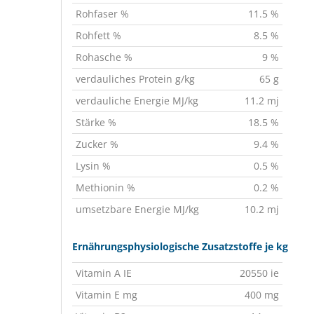
Rohfaser %
11.5 %
Rohfett %
8.5 %
Rohasche %
9 %
verdauliches Protein g/kg
65 g
verdauliche Energie MJ/kg
11.2 mj
Stärke %
18.5 %
Zucker %
9.4 %
Lysin %
0.5 %
Methionin %
0.2 %
umsetzbare Energie MJ/kg
10.2 mj
Ernährungsphysiologische Zusatzstoffe je kg
Vitamin A IE
20550 ie
Vitamin E mg
400 mg