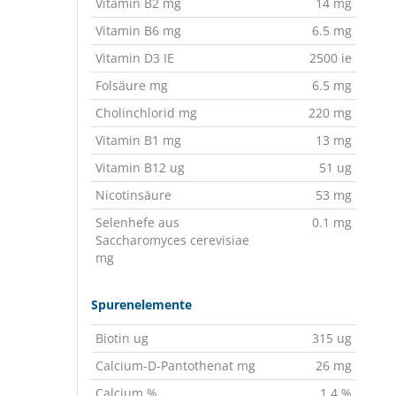
Vitamin B2 mg
14 mg
Vitamin B6 mg
6.5 mg
Vitamin D3 IE
2500 ie
Folsäure mg
6.5 mg
Cholinchlorid mg
220 mg
Vitamin B1 mg
13 mg
Vitamin B12 ug
51 ug
Nicotinsäure
53 mg
Selenhefe aus
0.1 mg
Saccharomyces cerevisiae
mg
Spurenelemente
Biotin ug
315 ug
Calcium-D-Pantothenat mg
26 mg
Calcium %
1.4 %