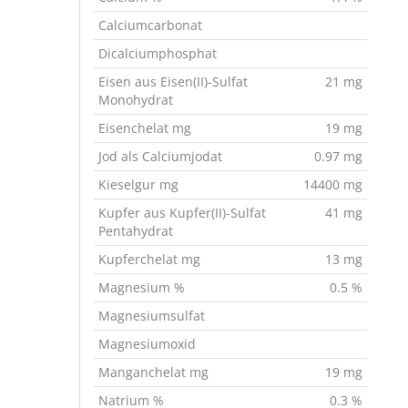
Calciumcarbonat
Dicalciumphosphat
Eisen aus Eisen(II)-Sulfat
21 mg
Monohydrat
Eisenchelat mg
19 mg
Jod als Calciumjodat
0.97 mg
Kieselgur mg
14400 mg
Kupfer aus Kupfer(II)-Sulfat
41 mg
Pentahydrat
Kupferchelat mg
13 mg
Magnesium %
0.5 %
Magnesiumsulfat
Magnesiumoxid
Manganchelat mg
19 mg
Natrium %
0.3 %