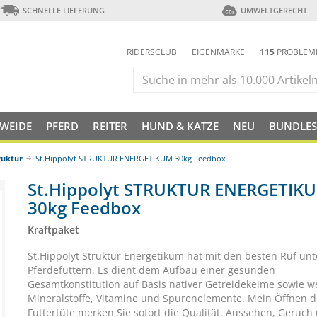
SCHNELLE LIEFERUNG
UMWELTGERECHT
RIDERSCLUB
EIGENMARKE
115
PROBLEM
 WEIDE
PFERD
REITER
HUND & KATZE
NEU
BUNDLES
ruktur
St.Hippolyt STRUKTUR ENERGETIKUM 30kg Feedbox
St.Hippolyt STRUKTUR ENERGETIK
30kg Feedbox
Kraftpaket
St.Hippolyt Struktur Energetikum hat mit den besten Ruf un
Pferdefuttern. Es dient dem Aufbau einer gesunden
Gesamtkonstitution auf Basis nativer Getreidekeime sowie we
Mineralstoffe, Vitamine und Spurenelemente. Mein Öffnen d
Futtertüte merken Sie sofort die Qualität. Aussehen, Geruch