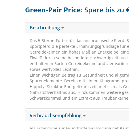
Green-Pair Price
: Spare bis zu
Beschreibung
Das 5-Sterne-Futter für das anspruchsvolle Pferd.
Sportpferd die perfekte Ernährungsgrundlage für ei
Getreidekeimen ein hohes Maß an Energie bei einem
Eiweiß durch seine besondere Hochwertigkeit ausze
enthaltenen Sorten Getreidekeime und vier variie
sowie wertvolles Lecithin.
Einen wichtigen Beitrag zu Gesundheit und allgeme
Spurenelemente. Bereits mit einem Kilogramm pro Ta
Hippolyt Struktur-Energetikum zeichnet sich als Gr
Nährstoffverhältnis aus. Hinzukommen weitere gesu
Schwarzkümmel und ein Extrakt aus Traubenkernen.
Verbrauchsempfehlung
Als Ergänzung zur Grundfutterversorgung mit Rauf