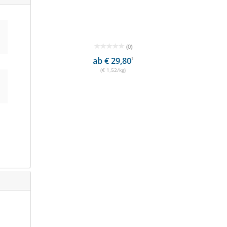
(1)
ab € 34,25
1
(€ 1,75/kg)