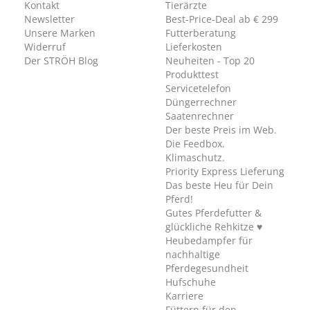
Kontakt
Tierärzte
Newsletter
Best-Price-Deal ab € 299
Unsere Marken
Futterberatung
Widerruf
Lieferkosten
Der STRÖH Blog
Neuheiten - Top 20
Produkttest
Servicetelefon
Düngerrechner
Saatenrechner
Der beste Preis im Web.
Die Feedbox.
Klimaschutz.
Priority Express Lieferung
Das beste Heu für Dein
Pferd!
Gutes Pferdefutter &
glückliche Rehkitze ♥
Heubedampfer für
nachhaltige
Pferdegesundheit
Hufschuhe
Karriere
Füttern für den