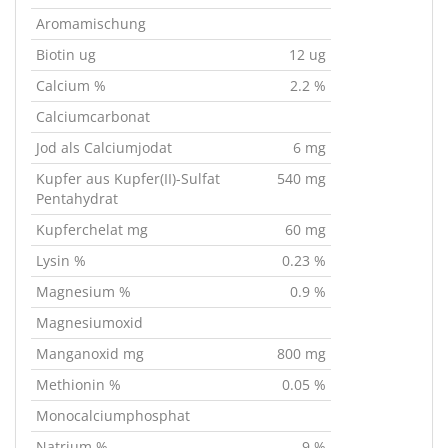
Aromamischung
Biotin ug
12 ug
Calcium %
2.2 %
Calciumcarbonat
Jod als Calciumjodat
6 mg
Kupfer aus Kupfer(II)-Sulfat
540 mg
Pentahydrat
Kupferchelat mg
60 mg
Lysin %
0.23 %
Magnesium %
0.9 %
Magnesiumoxid
Manganoxid mg
800 mg
Methionin %
0.05 %
Monocalciumphosphat
Natrium %
9 %