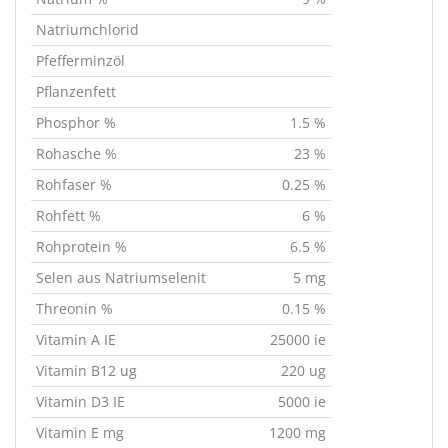
Natriumchlorid
Pfefferminzöl
Pflanzenfett
Phosphor %
1.5 %
Rohasche %
23 %
Rohfaser %
0.25 %
Rohfett %
6 %
Rohprotein %
6.5 %
Selen aus Natriumselenit
5 mg
Threonin %
0.15 %
Vitamin A IE
25000 ie
Vitamin B12 ug
220 ug
Vitamin D3 IE
5000 ie
Vitamin E mg
1200 mg