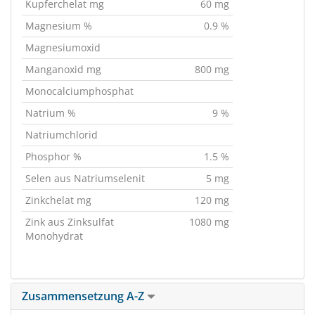
Kupferchelat mg
60 mg
Magnesium %
0.9 %
Magnesiumoxid
Manganoxid mg
800 mg
Monocalciumphosphat
Natrium %
9 %
Natriumchlorid
Phosphor %
1.5 %
Selen aus Natriumselenit
5 mg
Zinkchelat mg
120 mg
Zink aus Zinksulfat
1080 mg
Monohydrat
Zusammensetzung A-Z