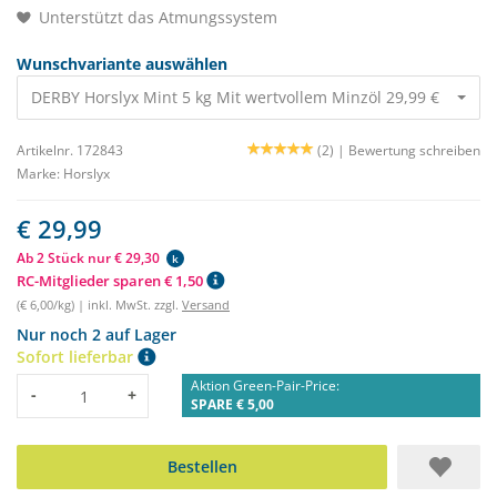
Unterstützt das Atmungssystem
Wunschvariante auswählen
DERBY Horslyx Mint 5 kg Mit wertvollem Minzöl 29,99 €
Artikelnr. 172843
(2) |
Bewertung schreiben
Marke:
Horslyx
€ 29,99
Ab 2 Stück nur € 29,30
k
RC-Mitglieder sparen € 1,50
(€ 6,00/kg) | inkl. MwSt. zzgl.
Versand
Nur noch 2 auf Lager
Sofort lieferbar
Aktion Green-Pair-Price:
Menge
-
+
SPARE € 5,00
Bestellen