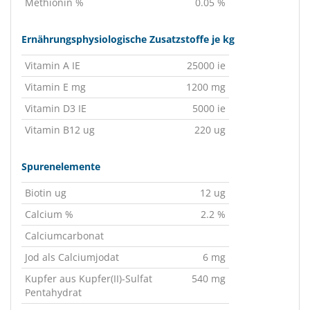
Methionin %
0.05 %
Ernährungsphysiologische Zusatzstoffe je kg
Vitamin A IE
25000 ie
Vitamin E mg
1200 mg
Vitamin D3 IE
5000 ie
Vitamin B12 ug
220 ug
Spurenelemente
Biotin ug
12 ug
Calcium %
2.2 %
Calciumcarbonat
Jod als Calciumjodat
6 mg
Kupfer aus Kupfer(II)-Sulfat
540 mg
Pentahydrat