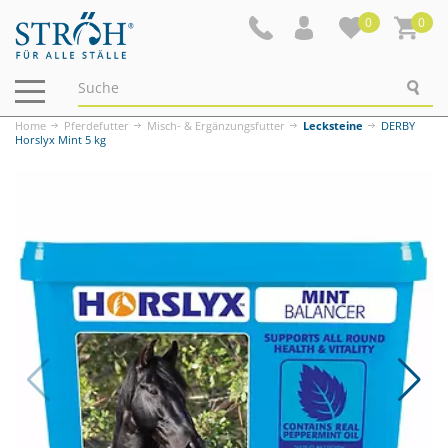
0
0
Navigation
ein-/ausblenden
Home
Pferdefutter
Misch- & Ergänzungsfutter
Lecksteine
DERBY
Horslyx Mint 5 kg