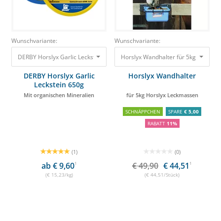
Wunschvariante:
Wunschvariante:
DERBY Horslyx Garlic Leckstein 650g Mit organischen Mineralien 9,90 €
Horslyx Wandhalter für 5kg Horsly
DERBY Horslyx Garlic
Horslyx Wandhalter
Leckstein 650g
Mit organischen Mineralien
für 5kg Horslyx Leckmassen
SCHNÄPPCHEN
SPARE
€ 5,00
RABATT
11%
(1)
(0)
ab € 9,60
1
€ 49,90
€ 44,51
1
(€ 15,23/kg)
(€ 44,51/Stück)