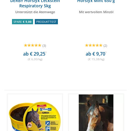
DERBY Horslyx Leckstein
Horslyx Mint 650 g
Respiratory 5kg
Unterstützt die Atemwege
Mit wertvollem Minzöl
SPARE
€ 5,00
PRODUKTTEST
(3)
(2)
ab € 29,25
1
ab € 9,70
1
(€ 6,00/kg)
(€ 15,38/kg)