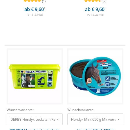
(1)
(2)
ab € 9,60
1
ab € 9,60
1
(€ 15,23/kg)
(€ 15,23/kg)
Wunschvariante:
Wunschvariante:
DERBY Horslyx Leckstein Respiratory 5kg Unterstützt die Atemwege 29,99
Horslyx Mint 650 g Mit wertvollem M