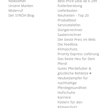
Newsletter
Best-Price-Deal ab € 299
Unsere Marken
Futterberatung
Widerruf
Lieferkosten
Der STRÖH Blog
Neuheiten - Top 20
Produkttest
Servicetelefon
Düngerrechner
Saatenrechner
Der beste Preis im Web.
Die Feedbox.
Klimaschutz.
Priority Express Lieferung
Das beste Heu für Dein
Pferd!
Gutes Pferdefutter &
glückliche Rehkitze ♥
Heubedampfer für
nachhaltige
Pferdegesundheit
Hufschuhe
Karriere
Füttern für den
Klimaschutz