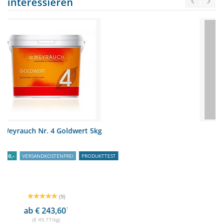
interessieren
E-line Torgriffset
SCHNÄPPCHEN
RABATT
5%
(0)
€ 19,40
€ 18,43
1
(€ 18,43/Stück)