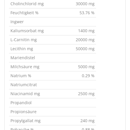
Cholinchlorid mg
30000 mg
Feuchtigkeit %
53.76 %
Ingwer
Kaliumsorbat mg
1400 mg
L-Carnitin mg
20000 mg
Lecithin mg
50000 mg
Mariendistel
Milchsäure mg
5000 mg
Natrium %
0.29 %
Natriumcitrat
Niacinamid mg
2500 mg
Propandiol
Propionsäure
Propylgallat mg
240 mg
Rohasche %
0.88 %