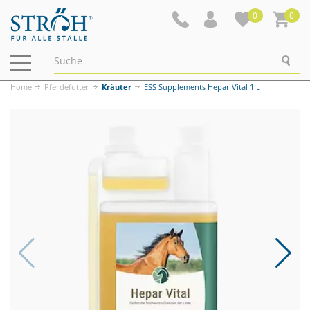
0
0
Navigation
ein-/ausblenden
Home
Pferdefutter
Kräuter
ESS Supplements Hepar Vital 1 L