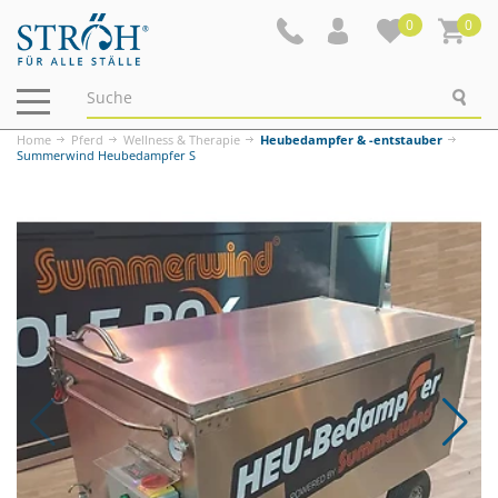
0
0
Navigation
ein-/ausblenden
Home
Pferd
Wellness & Therapie
Heubedampfer & -entstauber
Summerwind Heubedampfer S