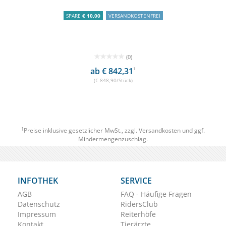
SPARE
€ 10,00
VERSANDKOSTENFREI
(0)
ab € 842,31
1
(€ 848,90/Stück)
1
Preise inklusive gesetzlicher MwSt., zzgl.
Versandkosten
und ggf.
Mindermengenzuschlag.
INFOTHEK
SERVICE
AGB
FAQ - Häufige Fragen
Datenschutz
RidersClub
Impressum
Reiterhöfe
Kontakt
Tierärzte