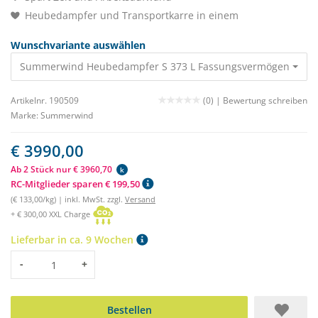
Heubedampfer und Transportkarre in einem
Wunschvariante auswählen
Summerwind Heubedampfer S 373 L Fassungsvermögen 3990,
Artikelnr. 190509
(0) |
Bewertung schreiben
Marke:
Summerwind
€ 3990,00
Ab 2 Stück nur € 3960,70
k
RC-Mitglieder sparen € 199,50
(€ 133,00/kg) | inkl. MwSt. zzgl.
Versand
+ € 300,00 XXL Charge
Lieferbar in ca. 9 Wochen
Menge
-
+
Bestellen