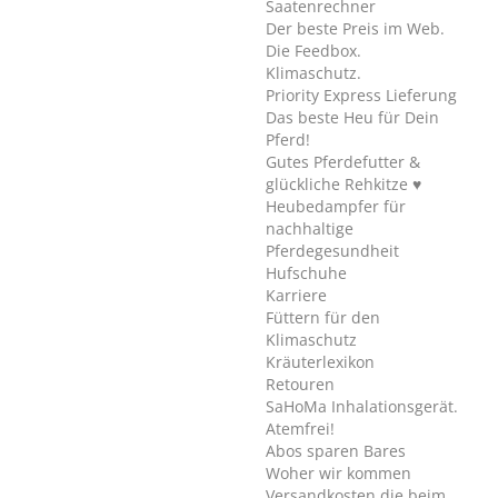
Saatenrechner
Der beste Preis im Web.
Die Feedbox.
Klimaschutz.
Priority Express Lieferung
Das beste Heu für Dein
Pferd!
Gutes Pferdefutter &
glückliche Rehkitze ♥
Heubedampfer für
nachhaltige
Pferdegesundheit
Hufschuhe
Karriere
Füttern für den
Klimaschutz
Kräuterlexikon
Retouren
SaHoMa Inhalationsgerät.
Atemfrei!
Abos sparen Bares
Woher wir kommen
Versandkosten die beim