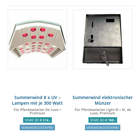
Summerwind 8 x UV –
Summerwind elektronischer
Lampen mit je 300 Watt
Münzer
Für Pferdesolarien De Luxe +
Für Pferdesolarien Light III + IV, de
Premium
Luxe, Premium
SPARE BIS
€ 214,-
SPARE BIS
€ 188,-
VERSANDKOSTENFREI
VERSANDKOSTENFREI