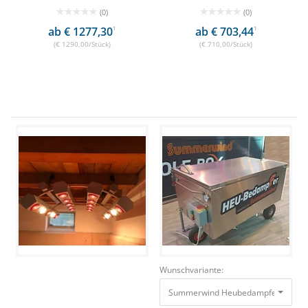
(0)
(0)
ab € 1277,30
1
ab € 703,44
1
(€ 1290,00/Stück)
(€ 710,00/Stück)
Wunschvariante:
Summerwind Heubedampfer S 373 L