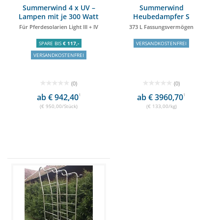
Summerwind 4 x UV –
Summerwind
Lampen mit je 300 Watt
Heubedampfer S
Für Pferdesolarien Light III + IV
373 L Fassungsvermögen
SPARE BIS
€ 117,-
VERSANDKOSTENFREI
VERSANDKOSTENFREI
(0)
(0)
ab € 942,40
1
ab € 3960,70
1
(€ 950,00/Stück)
(€ 133,00/kg)