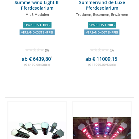
Summerwind Light III
Summerwind de Luxe
Pferdesolarium
Pferdesolarium
Mit 3 Modulen
Trocknen, Besonnen, Erwärmen
SPARE BIS
€ 101,-
SPARE BIS
€ 200,-
VERSANDKOSTENFREI
VERSANDKOSTENFREI
(0)
(0)
ab € 6439,80
1
ab € 11009,15
1
(€ 6490,00/Stück)
(€ 11090,00/Stück)