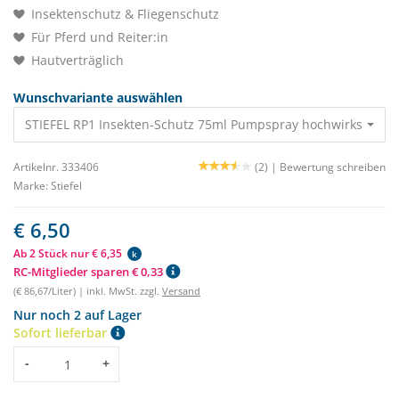
Insektenschutz & Fliegenschutz
Für Pferd und Reiter:in
Hautverträglich
Wunschvariante auswählen
STIEFEL RP1 Insekten-Schutz 75ml Pumpspray hochwirksam 6,
Artikelnr. 333406
(2) |
Bewertung schreiben
Marke:
Stiefel
€ 6,50
Ab 2 Stück nur € 6,35
k
RC-Mitglieder sparen € 0,33
(€ 86,67/Liter) | inkl. MwSt. zzgl.
Versand
Nur noch 2 auf Lager
Sofort lieferbar
Menge
-
+