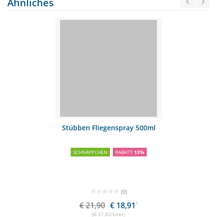
Ähnliches
Stübben Fliegenspray 500ml
SCHNÄPPCHEN
RABATT
13%
(0)
€ 21,90
€ 18,91
1
(€ 37,82/Liter)