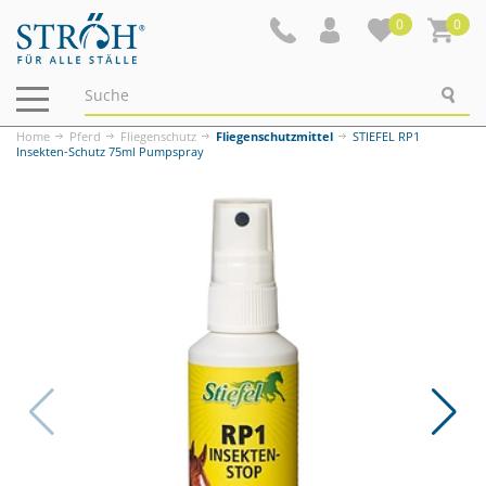
0
0
Navigation
ein-/ausblenden
Home
Pferd
Fliegenschutz
Fliegenschutzmittel
STIEFEL RP1
Insekten-Schutz 75ml Pumpspray