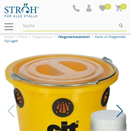
0
0
Navigation
ein-/ausblenden
Home
Pferd
Fliegenschutz
Fliegenschutzmittel
Kerbl cit Fliegenfalle
FlyCage6