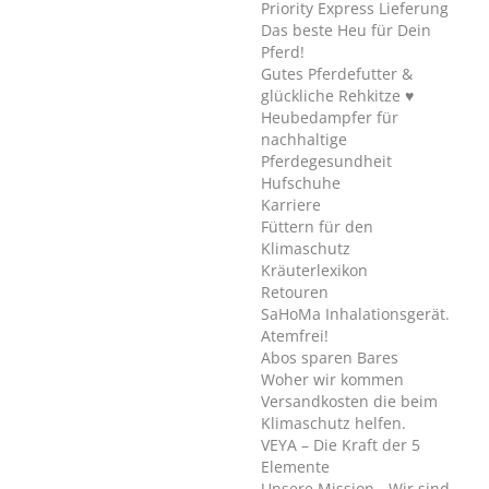
Priority Express Lieferung
Das beste Heu für Dein
Pferd!
Gutes Pferdefutter &
glückliche Rehkitze ♥
Heubedampfer für
nachhaltige
Pferdegesundheit
Hufschuhe
Karriere
Füttern für den
Klimaschutz
Kräuterlexikon
Retouren
SaHoMa Inhalationsgerät.
Atemfrei!
Abos sparen Bares
Woher wir kommen
Versandkosten die beim
Klimaschutz helfen.
VEYA – Die Kraft der 5
Elemente
Unsere Mission - Wir sind