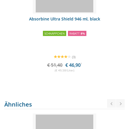
Absorbine Ultra Shield 946 ml, black
SCHNÄPPCHEN
RABATT
8%
(3)
€ 51,40
€ 46,90
1
(€ 49,58/Liter)
Ähnliches