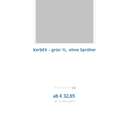
KerbEX – grün 1L, ohne Sprüher
(0)
ab € 32,65
1
(€ 33,30/Liter)