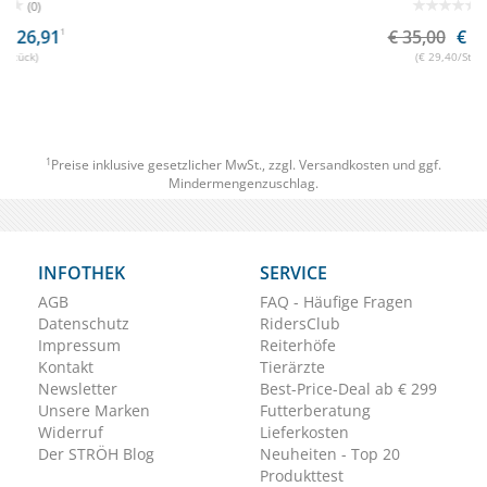
(0)
€ 35,00
€ 29,40
1
(€ 29,40/Stück)
1
Preise inklusive gesetzlicher MwSt., zzgl.
Versandkosten
und ggf.
Mindermengenzuschlag.
INFOTHEK
SERVICE
AGB
FAQ - Häufige Fragen
Datenschutz
RidersClub
Impressum
Reiterhöfe
Kontakt
Tierärzte
Newsletter
Best-Price-Deal ab € 299
Unsere Marken
Futterberatung
Widerruf
Lieferkosten
Der STRÖH Blog
Neuheiten - Top 20
Produkttest