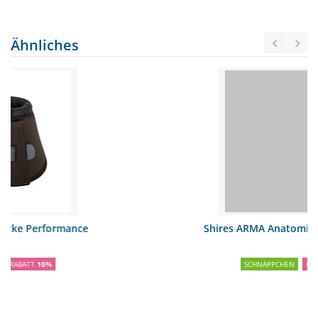
Ähnliches
Shires ARMA Anatomische Hufglocken
SCHNÄPPCHEN
RABATT
16%