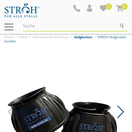
0
0
Navigation
ein-/ausblenden
Home
Pferd
Beinschutz & Hufschutz
Hufglocken
STRÖH Hufglocken
Gummi