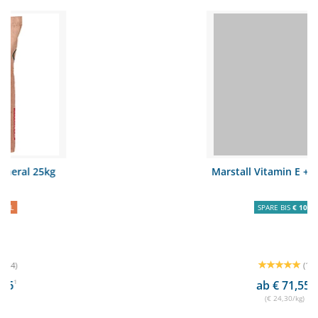
Marstall Vitamin E + Selen 3kg
SPARE BIS
€ 10,-
(1)
ab € 71,55
1
(€ 24,30/kg)