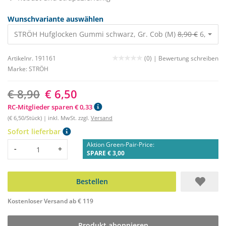
Wunschvariante auswählen
STRÖH Hufglocken Gummi schwarz, Gr. Cob (M)
8,90 €
6,50 €
Artikelnr. 191161
(0) |
Bewertung schreiben
Marke:
STRÖH
€ 8,90
€ 6,50
RC-Mitglieder sparen € 0,33
(€ 6,50/Stück) | inkl. MwSt. zzgl.
Versand
Sofort lieferbar
Aktion Green-Pair-Price:
Menge
-
+
SPARE € 3,00
Bestellen
Kostenloser Versand ab € 119
Produkt abonnieren