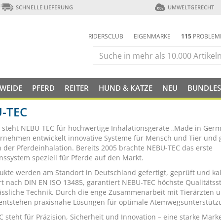
SCHNELLE LIEFERUNG
UMWELTGERECHT
RIDERSCLUB
EIGENMARKE
115
PROBLEM
 WEIDE
PFERD
REITER
HUND & KATZE
NEU
BUNDLES
-TEC
6 steht NEBU-TEC für hochwertige Inhalationsgeräte „Made in Germ
rnehmen entwickelt innovative Systeme für Mensch und Tier und gi
in der Pferdeinhalation. Bereits 2005 brachte NEBU-TEC das erste
nssystem speziell für Pferde auf den Markt.
dukte werden am Standort in Deutschland gefertigt, geprüft und kali
iert nach DIN EN ISO 13485, garantiert NEBU-TEC höchste Qualitäts
ässliche Technik. Durch die enge Zusammenarbeit mit Tierärzten 
 entstehen praxisnahe Lösungen für optimale Atemwegsunterstütz
 steht für Präzision, Sicherheit und Innovation – eine starke Marke