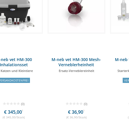
-neb vet HM-300
M-neb vet HM-300 Mesh-
M-neb 
Inhalationsset
Verneblerheinheit
 Katzen und Kleintiere
Ersatz-Verneblereinheit
Starter
VERSANDKOSTENFREI
VE
(0)
(0)
€ 345,00
1
€ 36,90
1
(€ 345,00/Stück)
(€ 36,90/Stück)