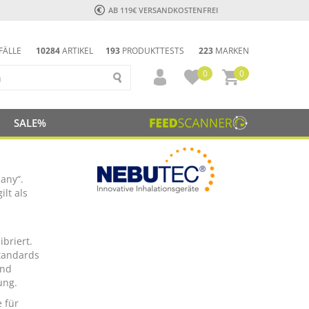
AB 119€ VERSANDKOSTENFREI
FÄLLE
10284
ARTIKEL
193
PRODUKTTESTS
223
MARKEN
0
0
SALE%
any“.
lt als
briert.
standards
und
ung.
 für