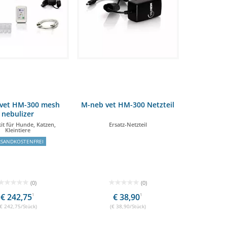
vet HM-300 mesh
M-neb vet HM-300 Netzteil
nebulizer
kit für Hunde, Katzen,
Ersatz-Netzteil
Kleintiere
RSANDKOSTENFREI
(0)
(0)
€ 242,75
1
€ 38,90
1
(€ 242,75/Stück)
(€ 38,90/Stück)