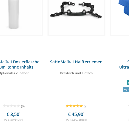
a®-II Dosierflasche
SaHoMa®-II Halfterriemen
0ml (ohne Inhalt)
Ultr
Optionales Zubehör
Praktisch und Einfach
VE
(0)
(2)
€ 3,50
1
€ 45,90
1
(€ 3,50/Stück)
(€ 45,90/Stück)