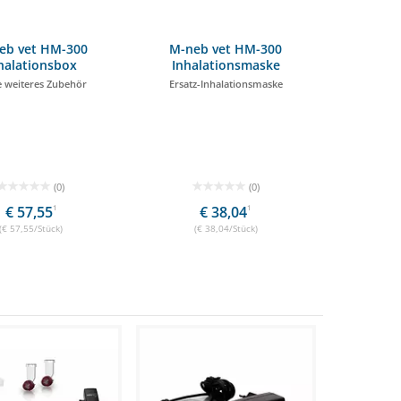
eb vet HM-300
M-neb vet HM-300
halationsbox
Inhalationsmaske
 weiteres Zubehör
Ersatz-Inhalationsmaske
(0)
(0)
€ 57,55
1
€ 38,04
1
(€ 57,55/Stück)
(€ 38,04/Stück)