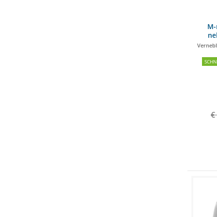
M-
ne
Vernebl
SCH
€