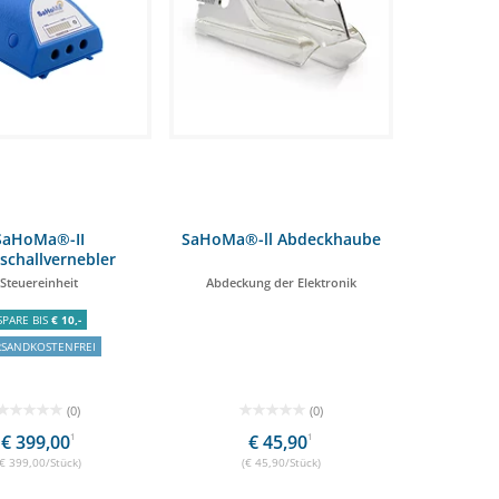
SaHoMa®-II
SaHoMa®-ll Abdeckhaube
aschallvernebler
Steuereinheit
Abdeckung der Elektronik
SPARE BIS
€ 10,-
RSANDKOSTENFREI
(0)
(0)
€ 399,00
1
€ 45,90
1
(€ 399,00/Stück)
(€ 45,90/Stück)