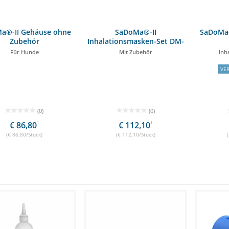
a®-II Gehäuse ohne
SaDoMa®-II
SaDoMa®
Zubehör
Inhalationsmasken-Set DM-
200 Hunde
Für Hunde
Mit Zubehör
Inh
VE
(0)
(0)
€ 86,80
1
€ 112,10
1
(€ 86,80/Stück)
(€ 112,10/Stück)