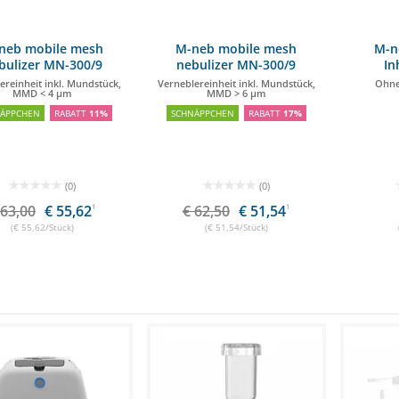
neb mobile mesh
M-neb mobile mesh
M-n
bulizer MN-300/9
nebulizer MN-300/9
In
ereinheit inkl. Mundstück,
Verneblereinheit inkl. Mundstück,
Ohne
MMD < 4 μm
MMD > 6 µm
NÄPPCHEN
RABATT
11%
SCHNÄPPCHEN
RABATT
17%
(0)
(0)
 63,00
€ 55,62
1
€ 62,50
€ 51,54
1
(€ 55,62/Stück)
(€ 51,54/Stück)