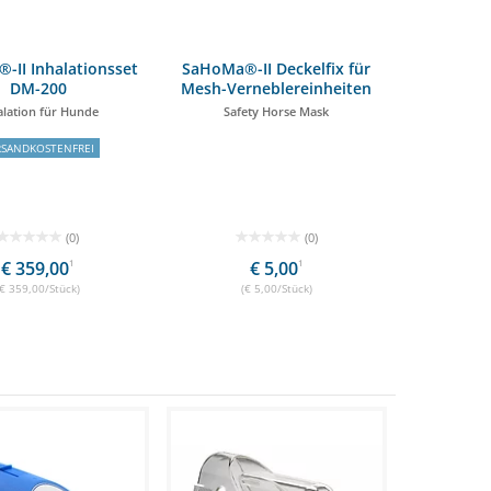
-II Inhalationsset
SaHoMa®-II Deckelfix für
DM-200
Mesh-Verneblereinheiten
alation für Hunde
Safety Horse Mask
RSANDKOSTENFREI
(0)
(0)
€ 359,00
1
€ 5,00
1
(€ 359,00/Stück)
(€ 5,00/Stück)