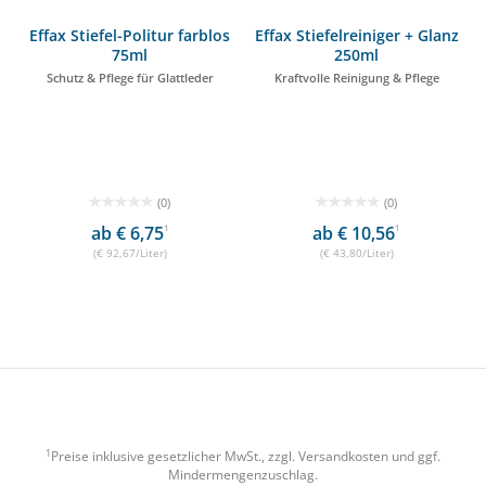
Effax Stiefel-Politur farblos
Effax Stiefelreiniger + Glanz
75ml
250ml
Schutz & Pflege für Glattleder
Kraftvolle Reinigung & Pflege
(0)
(0)
ab € 6,75
1
ab € 10,56
1
(€ 92,67/Liter)
(€ 43,80/Liter)
1
Preise inklusive gesetzlicher MwSt., zzgl.
Versandkosten
und ggf.
Mindermengenzuschlag.