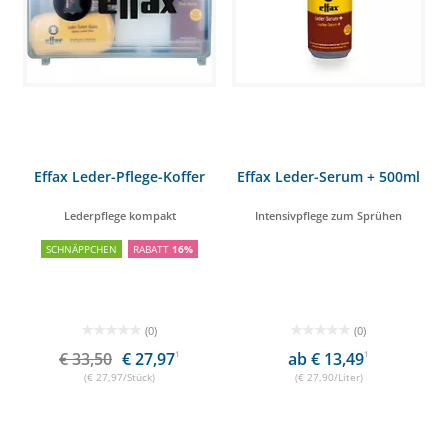
Effax Leder-Pflege-Koffer
Effax Leder-Serum + 500ml
Lederpflege kompakt
Intensivpflege zum Sprühen
SCHNÄPPCHEN
RABATT
16%
(0)
(0)
€ 33,50
€ 27,97
1
ab € 13,49
1
(€ 27,97/Stück)
(€ 27,90/Liter)