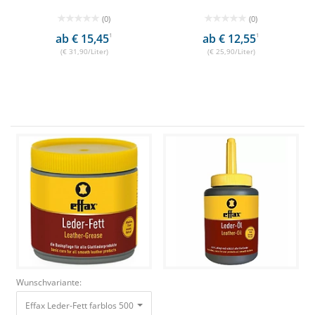
(0)
(0)
ab € 15,45
1
ab € 12,55
1
(€ 31,90/Liter)
(€ 25,90/Liter)
Wunschvariante:
Effax Leder-Fett farblos 500ml Basispflege für Glattleder 12,50 €