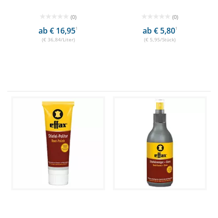
(0)
(0)
ab € 16,95
1
ab € 5,80
1
(€ 36,84/Liter)
(€ 5,95/Stück)