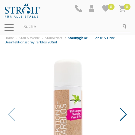
0
0
Navigation
ein-/ausblenden
Home
Stall & Weide
Stallbedarf
Stallhygiene
Bense & Eicke
Desinfektionsspray farblos 200ml