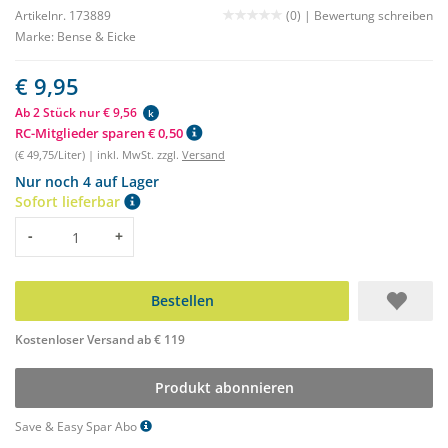
Artikelnr. 173889
(0) |
Bewertung schreiben
Marke:
Bense & Eicke
€ 9,95
Ab 2 Stück nur € 9,56
k
RC-Mitglieder sparen € 0,50
(€ 49,75/Liter) | inkl. MwSt. zzgl.
Versand
Nur noch 4 auf Lager
Sofort lieferbar
Menge
-
+
Bestellen
Kostenloser Versand ab € 119
Produkt abonnieren
Save & Easy Spar Abo