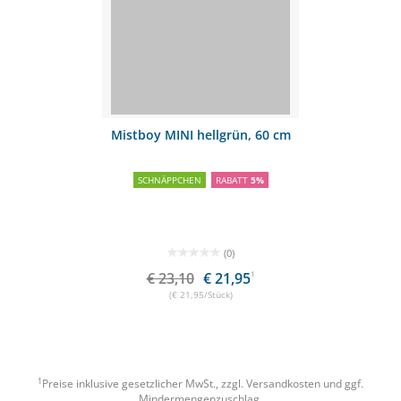
Mistboy MINI hellgrün, 60 cm
SCHNÄPPCHEN
RABATT
5%
(0)
€ 23,10
€ 21,95
1
(€ 21,95/Stück)
1
Preise inklusive gesetzlicher MwSt., zzgl.
Versandkosten
und ggf.
Mindermengenzuschlag.