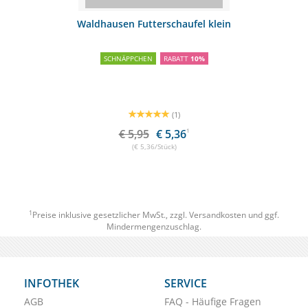
Waldhausen Futterschaufel klein
SCHNÄPPCHEN
RABATT
10%
(1)
€ 5,95
€ 5,36
1
(€ 5,36/Stück)
1
Preise inklusive gesetzlicher MwSt., zzgl.
Versandkosten
und ggf.
Mindermengenzuschlag.
INFOTHEK
SERVICE
AGB
FAQ - Häufige Fragen