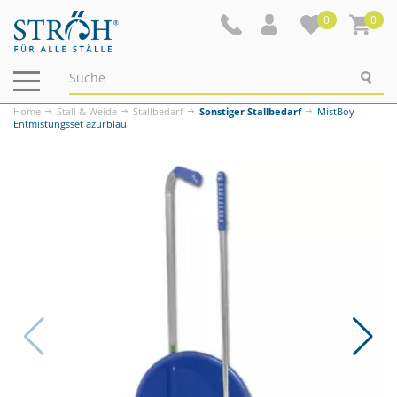
0
0
Navigation
ein-/ausblenden
Home
Stall & Weide
Stallbedarf
Sonstiger Stallbedarf
MistBoy
Entmistungsset azurblau