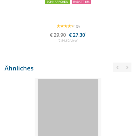
SCHNÄPPCHEN
RABATT
8%
(3)
€ 29,90
€ 27,30
1
(€ 54,60/Liter)
Ähnliches