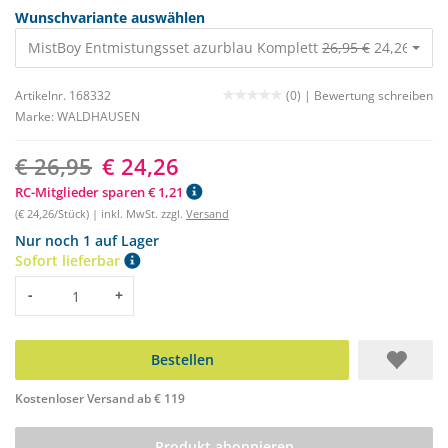
Wunschvariante auswählen
MistBoy Entmistungsset azurblau Komplett
26,95 €
24,26 €
Artikelnr. 168332
(0) |
Bewertung schreiben
Marke:
WALDHAUSEN
€ 26,95
€ 24,26
RC-Mitglieder sparen € 1,21
(€ 24,26/Stück) | inkl. MwSt. zzgl.
Versand
Nur noch 1 auf Lager
Sofort lieferbar
Menge
-
+
Bestellen
Kostenloser Versand ab € 119
Produkt abonnieren