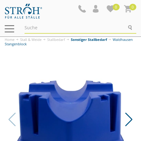
0
0
Navigation
ein-/ausblenden
Home
Stall & Weide
Stallbedarf
Sonstiger Stallbedarf
Waldhausen
Stangenblock