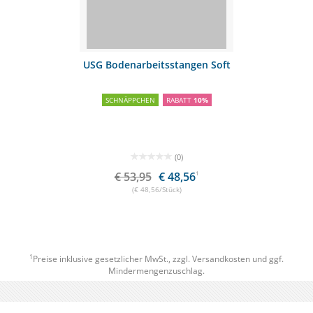
USG Bodenarbeitsstangen Soft
SCHNÄPPCHEN
RABATT
10%
(0)
€ 53,95
€ 48,56
1
(€ 48,56/Stück)
1
Preise inklusive gesetzlicher MwSt., zzgl.
Versandkosten
und ggf.
Mindermengenzuschlag.