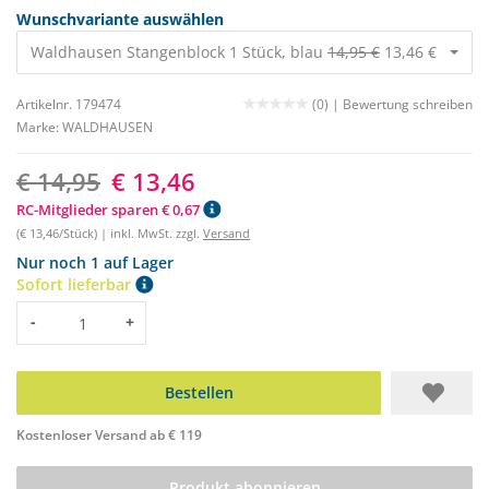
Wunschvariante auswählen
Waldhausen Stangenblock 1 Stück, blau
14,95 €
13,46 €
Artikelnr. 179474
(0) |
Bewertung schreiben
Marke:
WALDHAUSEN
€ 14,95
€ 13,46
RC-Mitglieder sparen € 0,67
(€ 13,46/Stück) | inkl. MwSt. zzgl.
Versand
Nur noch 1 auf Lager
Sofort lieferbar
Menge
-
+
Bestellen
Kostenloser Versand ab € 119
Produkt abonnieren