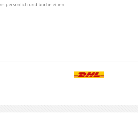
ns persönlich und buche einen
.
-TELEFON
0180 - 23 88 888
Besuche uns au