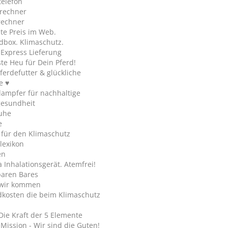
telefon
rechner
rechner
te Preis im Web.
dbox. Klimaschutz.
y Express Lieferung
te Heu für Dein Pferd!
ferdefutter & glückliche
e ♥
ampfer für nachhaltige
gesundheit
uhe
e
 für den Klimaschutz
lexikon
en
Inhalationsgerät. Atemfrei!
paren Bares
wir kommen
dkosten die beim Klimaschutz
Die Kraft der 5 Elemente
Mission - Wir sind die Guten!