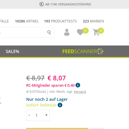
AB 119€ VERSANDKOSTENFREI
FÄLLE
10286
ARTIKEL
193
PRODUKTTESTS
223
MARKEN
0
0
SALE%
€ 8,97
€ 8,07
RC-Mitglieder sparen € 0,40
(€ 8,07/Stück) | inkl. MwSt. zzgl.
Versand
,
Nur noch 2 auf Lager
.
Sofort lieferbar
Menge
-
+