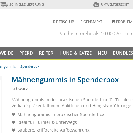
SCHNELLE LIEFERUNG
UMWELTGERECHT
RIDERSCLUB
EIGENMARKE
115
PROBLEM
 WEIDE
PFERD
REITER
HUND & KATZE
NEU
BUNDLES
engummis in Spenderbox
Mähnengummis in Spenderbox
schwarz
Mähnengummis in der praktischen Spenderbox für Turniere
Verkaufspräsentationen, Auktionen und Hengstvorführungen
Mähnengummis in praktischer Spenderbox
Ideal für Turnier & unterwegs
Saubere, griffbereite Aufbewahrung