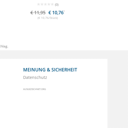
(0)
76
1
ab € 28,16
1
(€ 28,95/Stück)
hlag.
MEINUNG & SICHERHEIT
Datenschutz
AUSGEZEICHNET.ORG