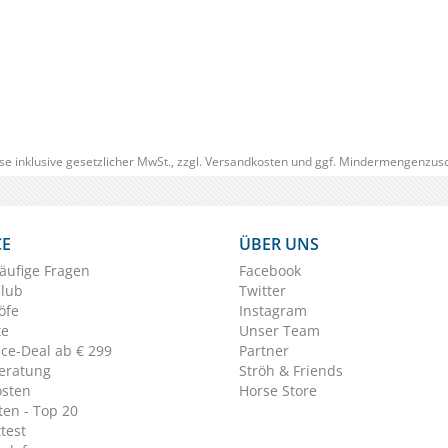
(0)
€ 11,95
€ 10,
(€ 10,76/Stück)
se inklusive gesetzlicher MwSt., zzgl.
Versandkosten
und ggf. Mindermengenzusc
CE
ÜBER UNS
äufige Fragen
Facebook
Club
Twitter
öfe
Instagram
te
Unser Team
ice-Deal ab € 299
Partner
eratung
Ströh & Friends
osten
Horse Store
en - Top 20
test