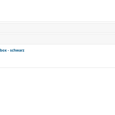
ox - schwarz
Marstall Force 
pelletiertes Mineralf
SCHNÄPPCHEN
RABA
(22)
€ 53,90
€ 49,
(€ 2,50/kg)