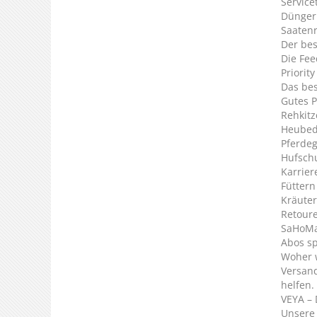
Service
Dünger
Saaten
Der bes
Die Fee
Priorit
Das bes
Gutes P
Rehkitz
Heubed
Pferde
Hufsch
Karrier
Füttern
Kräuter
Retour
SaHoMa 
Abos s
Woher 
Versan
helfen.
VEYA – 
Unsere 