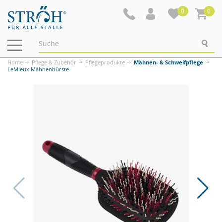
0
0
Navigation
ein-/ausblenden
Home
Pflege & Zubehör
Pflegeprodukte
Mähnen- & Schweifpflege
LeMieux Mähnenbürste