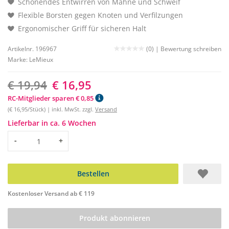
Schonendes Entwirren von Mähne und Schweif
Flexible Borsten gegen Knoten und Verfilzungen
Ergonomischer Griff für sicheren Halt
Artikelnr. 196967
(0) |
Bewertung schreiben
Marke:
LeMieux
€ 19,94
€ 16,95
RC-Mitglieder sparen € 0,85
(€ 16,95/Stück) | inkl. MwSt. zzgl.
Versand
Lieferbar in ca. 6 Wochen
Menge
-
+
Bestellen
Kostenloser Versand ab € 119
Produkt abonnieren