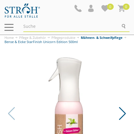
0
0
Navigation
ein-/ausblenden
Home
Pflege & Zubehör
Pflegeprodukte
Mähnen- & Schweifpflege
Bense & Eicke StarFinish Unicorn Edition 500ml