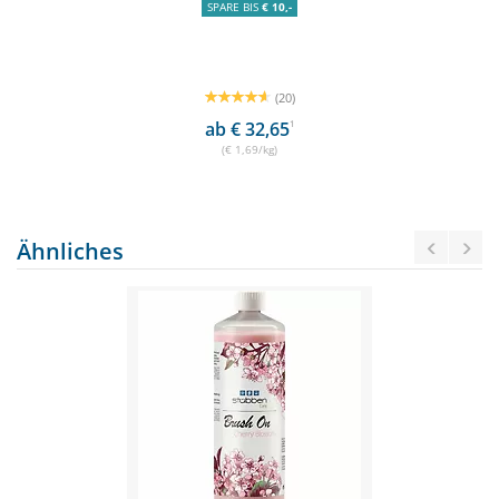
SPARE BIS
€ 10,-
(20)
ab € 32,65
1
(€ 1,69/kg)
Ähnliches