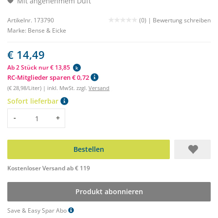
Mit angenehmem Duft
Artikelnr. 173790
(0) |
Bewertung schreiben
Marke:
Bense & Eicke
€ 14,49
Ab 2 Stück nur € 13,85
k
RC-Mitglieder sparen € 0,72
(€ 28,98/Liter) | inkl. MwSt. zzgl.
Versand
Sofort lieferbar
Menge
-
+
Bestellen
Kostenloser Versand ab € 119
Produkt abonnieren
Save & Easy Spar Abo