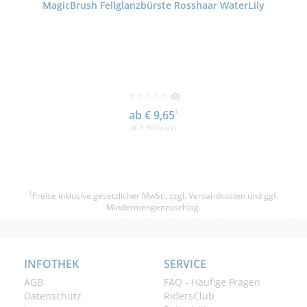
MagicBrush Fellglanzbürste Rosshaar WaterLily
(0)
ab € 9,65
1
(€ 9,98/Stück)
1
Preise inklusive gesetzlicher MwSt., zzgl.
Versandkosten
und ggf.
Mindermengenzuschlag.
INFOTHEK
SERVICE
AGB
FAQ - Häufige Fragen
Datenschutz
RidersClub