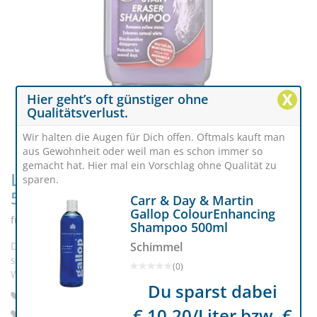
X
Hier geht’s oft günstiger ohne
Qualitätsverlust.
Wir halten die Augen für Dich offen. Oftmals kauft man
aus Gewohnheit oder weil man es schon immer so
gemacht hat. Hier mal ein Vorschlag ohne Qualität zu
Leovet Milton-Schimmel Shampoo
sparen.
500 ml
Carr & Day & Martin
Gallop ColourEnhancing
für strahlendes Weiß
Shampoo 500ml
Schimmel
Das Pferde-Shampoo für weiße Schmutzfinken: eine
schonendes Schimmel-Shampoo für Fell und Mähne, das das
(0)
Weiß wider Weiß werden lässt, schön und schimmernd.
Du sparst dabei
Sanfte Reinigung
€ 10,20/Liter bzw. €
Für Schimmel