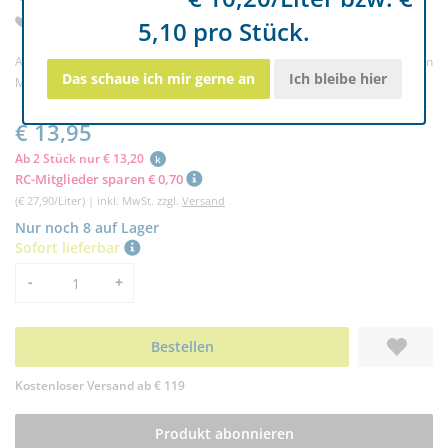
enthält einen hochwirksamen Protein-Komplex
5,10 pro Stück.
Artikelnr. 3410
(0) |
Bewertung schreiben
Das schaue ich mir gerne an
Ich bleibe hier
Marke:
Leovet
€ 13,95
Ab 2 Stück nur € 13,20
k
RC-Mitglieder sparen € 0,70
(€ 27,90/Liter) | inkl. MwSt. zzgl.
Versand
Nur noch 8 auf Lager
Sofort lieferbar
Menge
-
+
Bestellen
Kostenloser Versand ab € 119
Produkt abonnieren