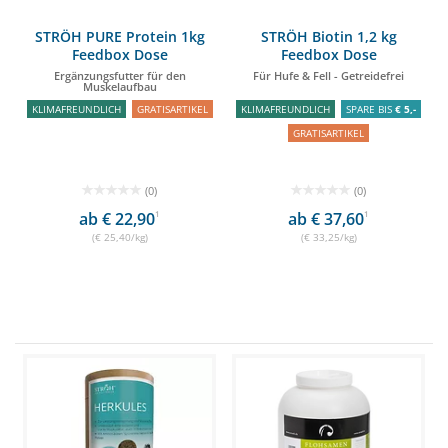
STRÖH PURE Protein 1kg
STRÖH Biotin 1,2 kg
Feedbox Dose
Feedbox Dose
Ergänzungsfutter für den
Für Hufe & Fell - Getreidefrei
Muskelaufbau
KLIMAFREUNDLICH
GRATISARTIKEL
KLIMAFREUNDLICH
SPARE BIS
€ 5,-
GRATISARTIKEL
(0)
(0)
ab € 22,90
1
ab € 37,60
1
(€ 25,40/kg)
(€ 33,25/kg)