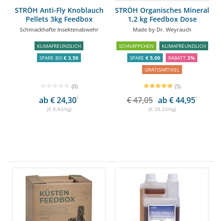
STRÖH Anti-Fly Knoblauch
STRÖH Organisches Mineral
Pellets 3kg Feedbox
1,2 kg Feedbox Dose
Schmackhafte Insektenabwehr
Made by Dr. Weyrauch
KLIMAFREUNDLICH
SCHNÄPPCHEN
KLIMAFREUNDLICH
SPARE BIS
€ 3,50
SPARE
€ 5,00
RABATT
2%
GRATISARTIKEL
(0)
(5)
ab € 24,30
1
€ 47,05
ab € 44,95
1
(€ 8,43/kg)
(€ 38,33/kg)