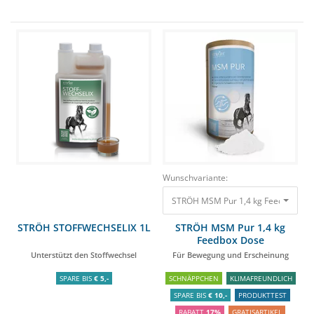
Wunschvariante:
STRÖH MSM Pur 1,4 kg Feedbox Dos
STRÖH STOFFWECHSELIX 1L
STRÖH MSM Pur 1,4 kg
Feedbox Dose
Unterstützt den Stoffwechsel
Für Bewegung und Erscheinung
SPARE BIS
€ 5,-
SCHNÄPPCHEN
KLIMAFREUNDLICH
SPARE BIS
€ 10,-
PRODUKTTEST
RABATT
17%
GRATISARTIKEL