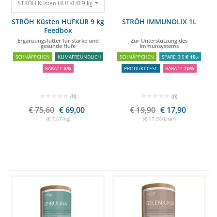
STRÖH Küsten HUFKUR 9 kg Feedbox Ergänzungsfutter für starke und ge
STRÖH Küsten HUFKUR 9 kg
STRÖH IMMUNOLIX 1L
Feedbox
Ergänzungsfutter für starke und
Zur Unterstützung des
gesunde Hufe
Immunsystems
SCHNÄPPCHEN
KLIMAFREUNDLICH
SCHNÄPPCHEN
SPARE BIS
€ 10,-
RABATT
8%
PRODUKTTEST
RABATT
10%
(0)
(0)
€ 75,60
€ 69,00
1
€ 19,90
€ 17,90
1
(€ 7,67/kg)
(€ 17,90/Liter)