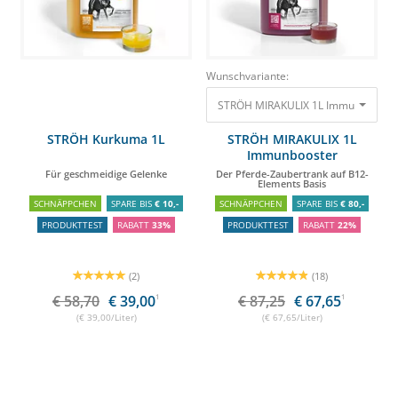
Wunschvariante:
STRÖH MIRAKULIX 1L Immunbooster 
STRÖH Kurkuma 1L
STRÖH MIRAKULIX 1L
Immunbooster
Für geschmeidige Gelenke
Der Pferde-Zaubertrank auf B12-
Elements Basis
SCHNÄPPCHEN
SPARE BIS
€ 10,-
SCHNÄPPCHEN
SPARE BIS
€ 80,-
PRODUKTTEST
RABATT
33%
PRODUKTTEST
RABATT
22%
(2)
(18)
€ 58,70
€ 39,00
1
€ 87,25
€ 67,65
1
(€ 39,00/Liter)
(€ 67,65/Liter)