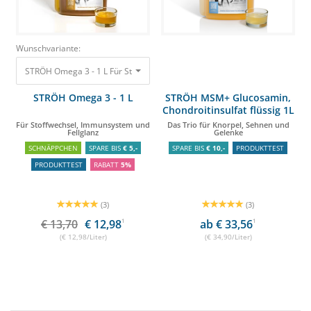
Wunschvariante:
STRÖH Omega 3 - 1 L Für Stoffwechsel, Immunsystem und Fellglanz
13,70
STRÖH Omega 3 - 1 L
STRÖH MSM+ Glucosamin,
Chondroitinsulfat flüssig 1L
Für Stoffwechsel, Immunsystem und
Das Trio für Knorpel, Sehnen und
Fellglanz
Gelenke
SCHNÄPPCHEN
SPARE BIS
€ 5,-
SPARE BIS
€ 10,-
PRODUKTTEST
PRODUKTTEST
RABATT
5%
(3)
(3)
€ 13,70
€ 12,98
1
ab € 33,56
1
(€ 12,98/Liter)
(€ 34,90/Liter)