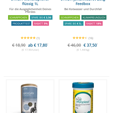
flüssig 1L
Feedbox
Für die Ausgeglichenheit Deines
Bei Kotwasser und Durchfall
Pferdes
SCHNÄPPCHEN
SPARE BIS
€ 3,50
SCHNÄPPCHEN
KLIMAFREUNDLICH
PRODUKTTEST
RABATT
5%
SPARE BIS
€ 5,-
RABATT
18%
(1)
(16)
€ 18,90
ab € 17,80
1
€ 46,00
€ 37,50
1
(€ 17,90/Liter)
(€ 1,44/kg)