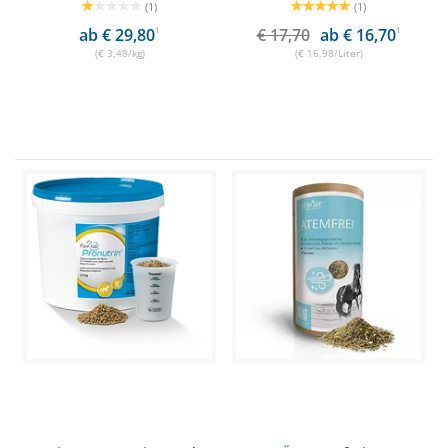
(1)
(1)
ab € 29,80
1
€ 17,70
ab € 16,70
1
(€ 3,48/kg)
(€ 16,98/Liter)