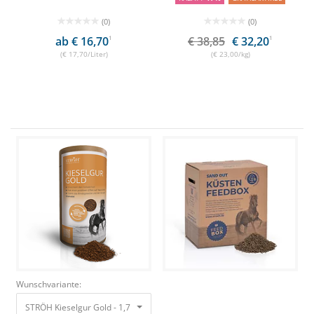
(0)
(0)
ab € 16,70
1
€ 38,85
€ 32,20
1
(€ 17,70/Liter)
(€ 23,00/kg)
Wunschvariante:
STRÖH Kieselgur Gold - 1,7 kg Feedbox Dose Für Fell, Haut, Knochen und