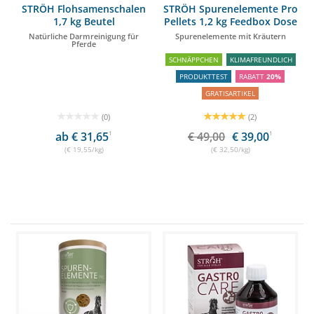
STRÖH Flohsamenschalen
STRÖH Spurenelemente Pro
1,7 kg Beutel
Pellets 1,2 kg Feedbox Dose
Natürliche Darmreinigung für
Spurenelemente mit Kräutern
Pferde
SCHNÄPPCHEN
KLIMAFREUNDLICH
PRODUKTTEST
RABATT
20%
GRATISARTIKEL
(0)
(2)
ab € 31,65
1
€ 49,00
€ 39,00
1
(€ 19,55/kg)
(€ 32,50/kg)