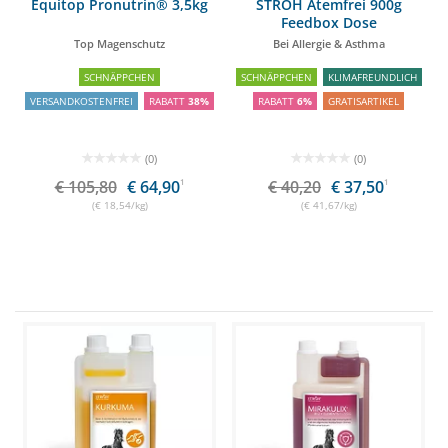
Equitop Pronutrin® 3,5kg
STRÖH Atemfrei 900g
Feedbox Dose
Top Magenschutz
Bei Allergie & Asthma
SCHNÄPPCHEN
SCHNÄPPCHEN
KLIMAFREUNDLICH
VERSANDKOSTENFREI
RABATT
38%
RABATT
6%
GRATISARTIKEL
(0)
(0)
€ 105,80
€ 64,90
1
€ 40,20
€ 37,50
1
(€ 18,54/kg)
(€ 41,67/kg)