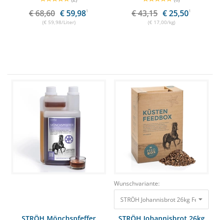
€ 68,60
€ 59,98
1
€ 43,15
€ 25,50
1
(€ 59,98/Liter)
(€ 17,00/kg)
Wunschvariante:
STRÖH Johannisbrot 26kg Feedbox B
STRÖH Mönchspfeffer
STRÖH Johannisbrot 26kg