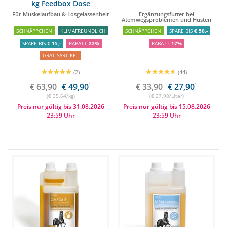
kg Feedbox Dose
Für Muskelaufbau & Losgelassenheit
Ergänzungsfutter bei
Atemwegsproblemen und Husten
SCHNÄPPCHEN
KLIMAFREUNDLICH
SCHNÄPPCHEN
SPARE BIS
€ 50,-
SPARE BIS
€ 15,-
RABATT
22%
RABATT
17%
GRATISARTIKEL
(2)
(44)
€ 63,90
€ 49,90
1
€ 33,90
€ 27,90
1
(€ 35,64/kg)
(€ 27,90/Liter)
Preis nur gültig bis 31.08.2026
Preis nur gültig bis 15.08.2026
23:59 Uhr
23:59 Uhr