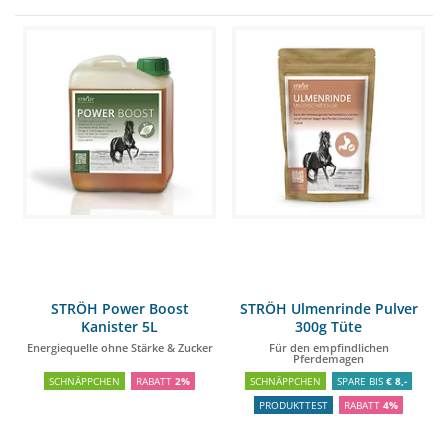
STRÖH Power Boost
STRÖH Ulmenrinde Pulver
Kanister 5L
300g Tüte
Energiequelle ohne Stärke & Zucker
Für den empfindlichen
Pferdemagen
SCHNÄPPCHEN
RABATT
2%
SCHNÄPPCHEN
SPARE BIS
€ 8,-
PRODUKTTEST
RABATT
4%