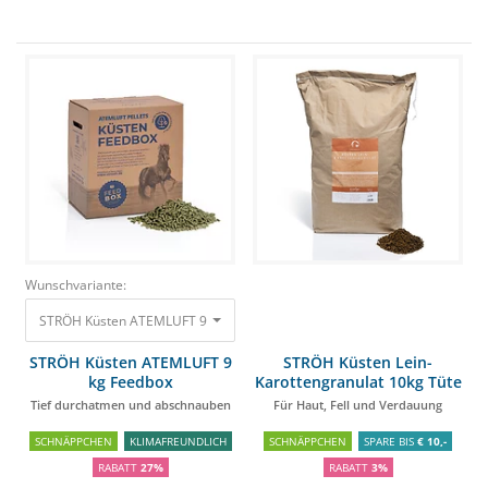
Wunschvariante:
STRÖH Küsten ATEMLUFT 9 kg Feedbox Tief durchatmen und abschnaub
STRÖH Küsten ATEMLUFT 9
STRÖH Küsten Lein-
kg Feedbox
Karottengranulat 10kg Tüte
Tief durchatmen und abschnauben
Für Haut, Fell und Verdauung
SCHNÄPPCHEN
KLIMAFREUNDLICH
SCHNÄPPCHEN
SPARE BIS
€ 10,-
RABATT
27%
RABATT
3%