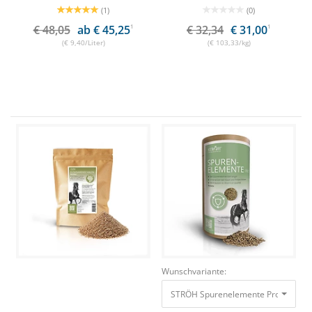
(1)
(0)
€ 48,05
ab € 45,25
1
€ 32,34
€ 31,00
1
(€ 9,40/Liter)
(€ 103,33/kg)
Wunschvariante:
STRÖH Spurenelemente Pro Pellets 