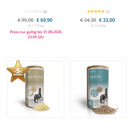
(0)
(1)
€ 95,90
€ 69,90
1
€ 34,30
€ 33,00
1
(€ 7,77/kg)
(€ 3,30/kg)
Preis nur gültig bis 31.08.2026
23:59 Uhr