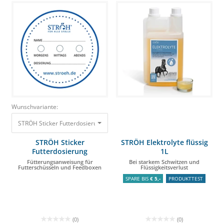
Wunschvariante:
STRÖH Sticker Futterdosierung Fütterungsanweisung für Futterschüsseln
STRÖH Sticker
STRÖH Elektrolyte flüssig
Futterdosierung
1L
Fütterungsanweisung für
Bei starkem Schwitzen und
Futterschüsseln und Feedboxen
Flüssigkeitsverlust
SPARE BIS
€ 5,-
PRODUKTTEST
(0)
(0)