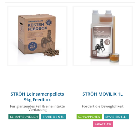
STRÖH Leinsamenpellets
STRÖH MOVILIX 1L
9kg Feedbox
Für glänzendes Fell & eine intakte
Fördert die Beweglichkeit
Verdauung
KLIMAFREUNDLICH
SPARE BIS
€ 5,-
SCHNÄPPCHEN
SPARE BIS
€ 4,-
RABATT
4%