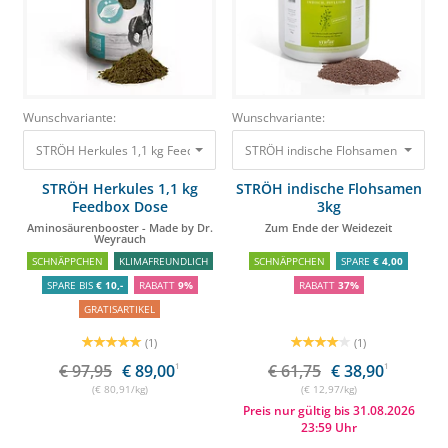
Wunschvariante:
Wunschvariante:
STRÖH Herkules 1,1 kg Feedbox Dose Aminosäurenbooster - Made by Dr
STRÖH indische Flohsamen 3kg Zum
STRÖH Herkules 1,1 kg
STRÖH indische Flohsamen
Feedbox Dose
3kg
Aminosäurenbooster - Made by Dr.
Zum Ende der Weidezeit
Weyrauch
SCHNÄPPCHEN
KLIMAFREUNDLICH
SCHNÄPPCHEN
SPARE
€ 4,00
SPARE BIS
€ 10,-
RABATT
9%
RABATT
37%
GRATISARTIKEL
(1)
(1)
€ 97,95
€ 89,00
1
€ 61,75
€ 38,90
1
(€ 80,91/kg)
(€ 12,97/kg)
Preis nur gültig bis 31.08.2026
23:59 Uhr