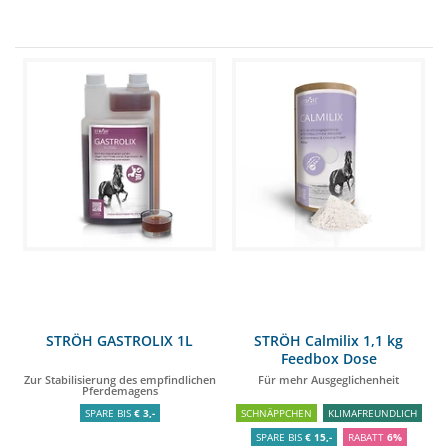
STRÖH GASTROLIX 1L
STRÖH Calmilix 1,1 kg
Feedbox Dose
Zur Stabilisierung des empfindlichen
Für mehr Ausgeglichenheit
Pferdemagens
SPARE BIS
€ 3,-
SCHNÄPPCHEN
KLIMAFREUNDLICH
SPARE BIS
€ 15,-
RABATT
6%