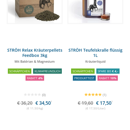
STRÖH Relax Kräuterpellets
STRÖH Teufelskralle flüssig
Feedbox 3kg
1L
Mit Baldrian & Magnesium
Kräuterliquid
SCHNÄPPCHEN
KLIMAFREUNDLICH
SCHNÄPPCHEN
SPARE BIS
€ 4,-
RABATT
4%
PRODUKTTEST
RABATT
10%
(0)
(1)
€ 36,20
€ 34,50
1
€ 19,60
€ 17,50
1
(€ 11,50/kg)
(€ 17,50/Liter)