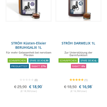
STRÖH Küsten-Elixier
STRÖH DARMELIX 1L
BERUHIGALIX 1L
Für mehr Gelassenheit bei nervösen
Zur Unterstützung der
Pferden
Darmfunktion
SCHNÄPPCHEN
SPARE BIS
€ 6,50
SCHNÄPPCHEN
SPARE BIS
€ 4,-
PRODUKTTEST
RABATT
27%
RABATT
8%
(0)
(1)
€ 25,90
€ 18,90
1
€ 18,50
€ 16,98
1
(€ 18,90/Liter)
(€ 16,98/Liter)