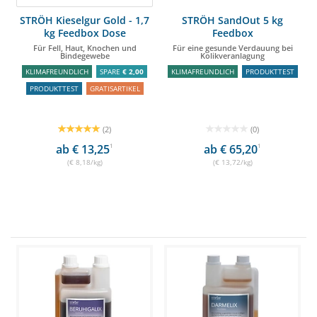
STRÖH Kieselgur Gold - 1,7
STRÖH SandOut 5 kg
kg Feedbox Dose
Feedbox
Für Fell, Haut, Knochen und
Für eine gesunde Verdauung bei
Bindegewebe
Kolikveranlagung
KLIMAFREUNDLICH
SPARE
€ 2,00
KLIMAFREUNDLICH
PRODUKTTEST
PRODUKTTEST
GRATISARTIKEL
(2)
(0)
ab € 13,25
1
ab € 65,20
1
(€ 8,18/kg)
(€ 13,72/kg)