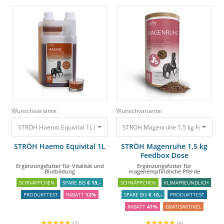
Wunschvariante:
Wunschvariante:
STRÖH Haemo Equivital 1L Ergänzungsfutter für Vitalität und Blutbildung
STRÖH Magenruhe 1,5 kg Feedbox D
6
STRÖH Haemo Equivital 1L
STRÖH Magenruhe 1,5 kg
Feedbox Dose
Ergänzungsfutter für Vitalität und
Ergänzungsfutter für
Blutbildung
magenempfindliche Pferde
SCHNÄPPCHEN
SPARE BIS
€ 15,-
SCHNÄPPCHEN
KLIMAFREUNDLICH
PRODUKTTEST
RABATT
12%
SPARE BIS
€ 10,-
PRODUKTTEST
RABATT
41%
GRATISARTIKEL
(2)
(6)