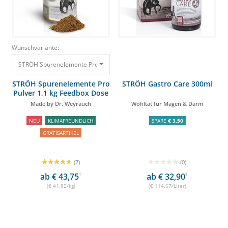
Wunschvariante:
STRÖH Spurenelemente Pro Pulver 1,1 kg Feedbox Dose Made by Dr. Wey
STRÖH Spurenelemente Pro
STRÖH Gastro Care 300ml
Pulver 1,1 kg Feedbox Dose
Made by Dr. Weyrauch
Wohltat für Magen & Darm
NEU
KLIMAFREUNDLICH
SPARE
€ 3,50
GRATISARTIKEL
(7)
(0)
ab € 43,75
1
ab € 32,90
1
(€ 41,82/kg)
(€ 114,67/Liter)