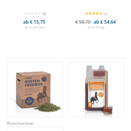
(0)
(1)
ab € 15,75
1
€ 58,70
ab € 54,64
1
(€ 16,65/Liter)
(€ 50,00/kg)
Wunschvariante: