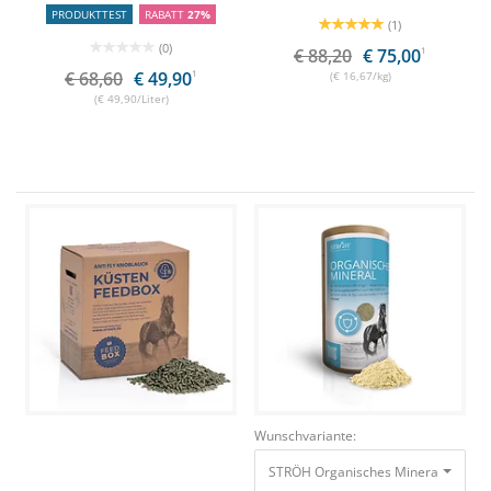
PRODUKTTEST
RABATT
27%
(1)
(0)
€ 88,20
€ 75,00
1
€ 68,60
€ 49,90
1
(€ 16,67/kg)
(€ 49,90/Liter)
Wunschvariante:
STRÖH Organisches Mineral 1,2 kg