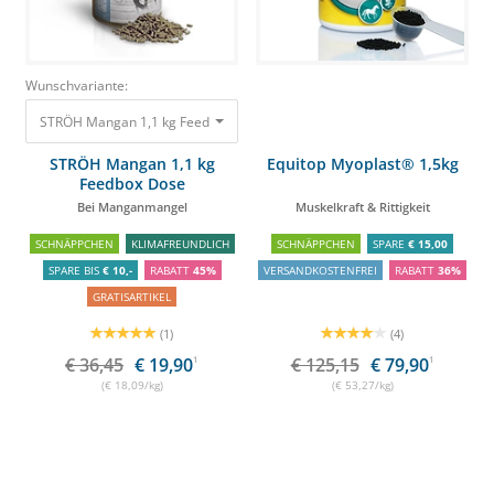
Wunschvariante:
STRÖH Mangan 1,1 kg Feedbox Dose Bei Manganmangel
36,45 €
19,90 €
STRÖH Mangan 1,1 kg
Equitop Myoplast® 1,5kg
Feedbox Dose
Bei Manganmangel
Muskelkraft & Rittigkeit
SCHNÄPPCHEN
KLIMAFREUNDLICH
SCHNÄPPCHEN
SPARE
€ 15,00
SPARE BIS
€ 10,-
RABATT
45%
VERSANDKOSTENFREI
RABATT
36%
GRATISARTIKEL
(1)
(4)
€ 36,45
€ 19,90
1
€ 125,15
€ 79,90
1
(€ 18,09/kg)
(€ 53,27/kg)