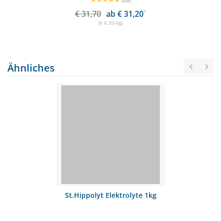
€ 31,70
ab € 31,20
1
(€ 6,30/kg)
Ähnliches
St.Hippolyt Elektrolyte 1kg