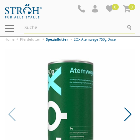
0
0
Navigation
ein-/ausblenden
Home
Pferdefutter
Spezialfutter
EQX Atemwege 750g Dose