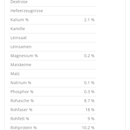
Dextrose
Hefeerzeugnisse
Kalium %
2.1 %
Kamille
Leinsaat
Leinsamen
Magnesium %
0.2 %
Maiskeime
Malz
Natrium %
0.1 %
Phosphor %
0.3 %
Rohasche %
8.7 %
Rohfaser %
18 %
Rohfett %
9 %
Rohprotein %
10.2 %