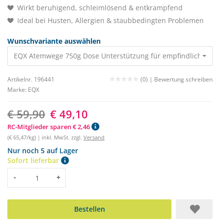
Wirkt beruhigend, schleimlösend & entkrampfend
Ideal bei Husten, Allergien & staubbedingten Problemen
Wunschvariante auswählen
EQX Atemwege 750g Dose Unterstützung für empfindliche A
Artikelnr. 196441
(0) |
Bewertung schreiben
Marke:
EQX
€ 59,90
€ 49,10
RC-Mitglieder sparen € 2,46
(€ 65,47/kg) | inkl. MwSt. zzgl.
Versand
Nur noch 5 auf Lager
Sofort lieferbar
Menge
-
+
Bestellen