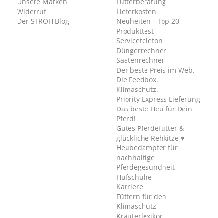
Unsere Marken
Futterberatung
Widerruf
Lieferkosten
Der STRÖH Blog
Neuheiten - Top 20
Produkttest
Servicetelefon
Düngerrechner
Saatenrechner
Der beste Preis im Web.
Die Feedbox.
Klimaschutz.
Priority Express Lieferung
Das beste Heu für Dein
Pferd!
Gutes Pferdefutter &
glückliche Rehkitze ♥
Heubedampfer für
nachhaltige
Pferdegesundheit
Hufschuhe
Karriere
Füttern für den
Klimaschutz
Kräuterlexikon