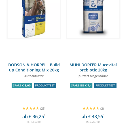
DODSON & HORRELL Build
MÜHLDORFER Mucovital
up Conditioning Mix 20kg
prebiotic 20kg
Aufbaufutter
puffert Magensäure
SPARE
€ 3,00
PRODUKTTEST
SPARE BIS
€ 7,-
PRODUKTTEST
(25)
(2)
ab € 36,25
1
ab € 43,55
1
(€ 1,85/kg)
(€ 2,23/kg)