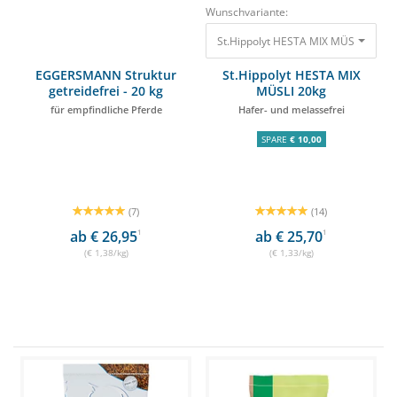
Wunschvariante:
EGGERSMANN Struktur
St.Hippolyt HESTA MIX
getreidefrei - 20 kg
MÜSLI 20kg
für empfindliche Pferde
Hafer- und melassefrei
SPARE
€ 10,00
(7)
(14)
ab € 26,95
1
ab € 25,70
1
(€ 1,38/kg)
(€ 1,33/kg)