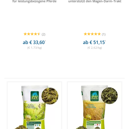
für leistungsbezogene Pferde
unterstützt den Magen-Darm-Trakt
(2)
(1)
ab € 33,60
1
ab € 51,15
1
(€ 1,73/kg)
(€ 2,62/kg)