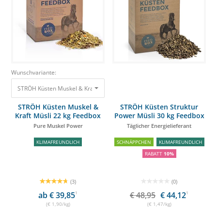
Wunschvariante:
STRÖH Küsten Muskel & Kraft Müsli 22 kg Feedbox Pure Muskel Power 41,
STRÖH Küsten Muskel &
STRÖH Küsten Struktur
Kraft Müsli 22 kg Feedbox
Power Müsli 30 kg Feedbox
Pure Muskel Power
Täglicher Energielieferant
KLIMAFREUNDLICH
SCHNÄPPCHEN
KLIMAFREUNDLICH
RABATT
10%
(3)
(0)
ab € 39,85
1
€ 48,95
€ 44,12
1
(€ 1,90/kg)
(€ 1,47/kg)