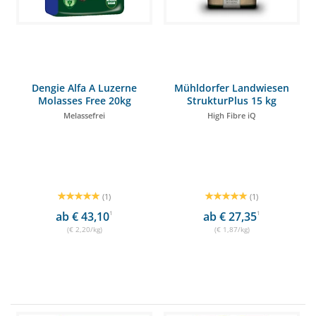
Dengie Alfa A Luzerne
Mühldorfer Landwiesen
Molasses Free 20kg
StrukturPlus 15 kg
Melassefrei
High Fibre iQ
(1)
(1)
ab € 43,10
1
ab € 27,35
1
(€ 2,20/kg)
(€ 1,87/kg)