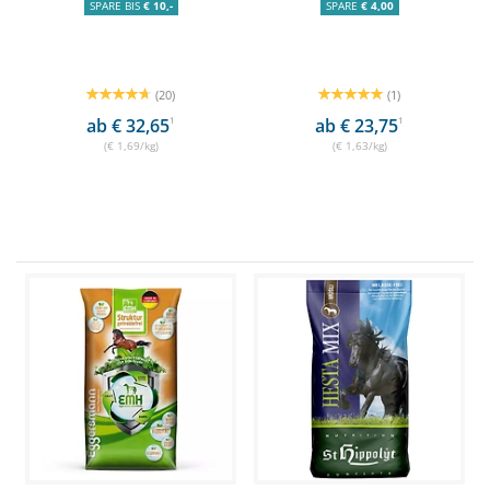
SPARE BIS
€ 10,-
SPARE
€ 4,00
(20)
(1)
ab € 32,65
1
ab € 23,75
1
(€ 1,69/kg)
(€ 1,63/kg)