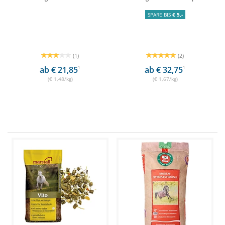
SPARE BIS
€ 5,-
(1)
(2)
ab € 21,85
1
ab € 32,75
1
(€ 1,48/kg)
(€ 1,67/kg)