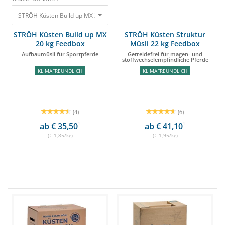
STRÖH Küsten Build up MX 20 kg Feedbox Aufbaumüsli für Sportpferde 36
STRÖH Küsten Build up MX
STRÖH Küsten Struktur
20 kg Feedbox
Müsli 22 kg Feedbox
Aufbaumüsli für Sportpferde
Getreidefrei für magen- und
stoffwechselempfindliche Pferde
KLIMAFREUNDLICH
KLIMAFREUNDLICH
(4)
(6)
ab € 35,50
1
ab € 41,10
1
(€ 1,85/kg)
(€ 1,95/kg)