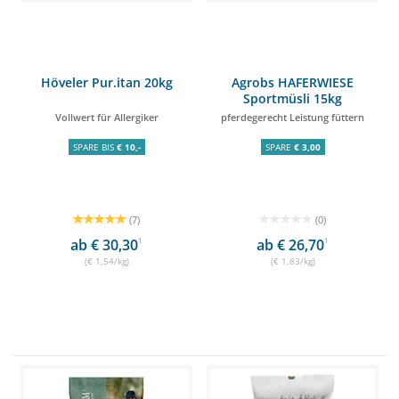
Höveler Pur.itan 20kg
Agrobs HAFERWIESE
Sportmüsli 15kg
Vollwert für Allergiker
pferdegerecht Leistung füttern
SPARE BIS
€ 10,-
SPARE
€ 3,00
(7)
(0)
ab € 30,30
1
ab € 26,70
1
(€ 1,54/kg)
(€ 1,83/kg)