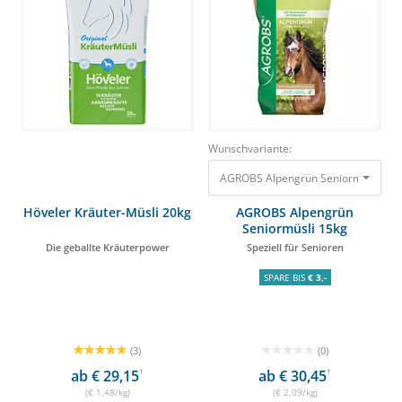
Wunschvariante:
AGROBS Alpengrün Seniormüsli 15kg 
Höveler Kräuter-Müsli 20kg
AGROBS Alpengrün
Seniormüsli 15kg
Die geballte Kräuterpower
Speziell für Senioren
SPARE BIS
€ 3,-
(3)
(0)
ab € 29,15
1
ab € 30,45
1
(€ 1,48/kg)
(€ 2,09/kg)