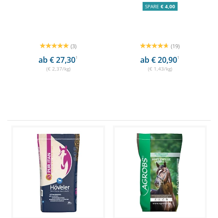
SPARE
€ 4,00
(3)
(19)
ab € 27,30
1
ab € 20,90
1
(€ 2,37/kg)
(€ 1,43/kg)