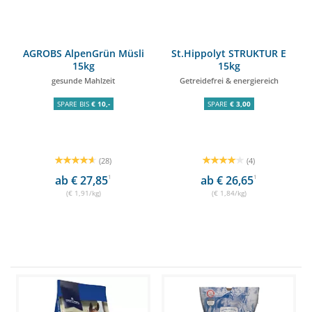
AGROBS AlpenGrün Müsli
St.Hippolyt STRUKTUR E
15kg
15kg
gesunde Mahlzeit
Getreidefrei & energiereich
SPARE BIS
€ 10,-
SPARE
€ 3,00
(28)
(4)
ab € 27,85
1
ab € 26,65
1
(€ 1,91/kg)
(€ 1,84/kg)