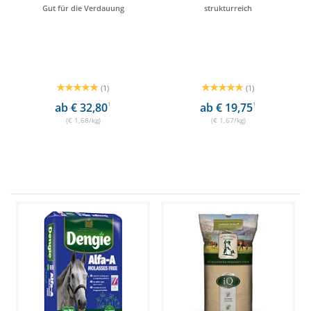
Gut für die Verdauung
strukturreich
(1)
(1)
ab € 32,80
1
ab € 19,75
1
(€ 1,68/kg)
(€ 1,67/kg)