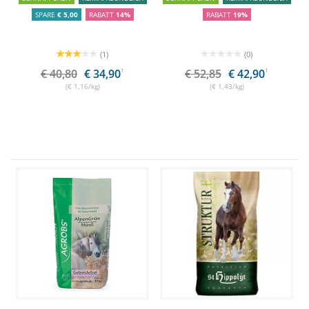
SPARE
€ 5,00
RABATT
14%
RABATT
19%
(1)
(0)
€ 40,80
€ 34,90
1
€ 52,85
€ 42,90
1
(€ 1,16/kg)
(€ 1,43/kg)