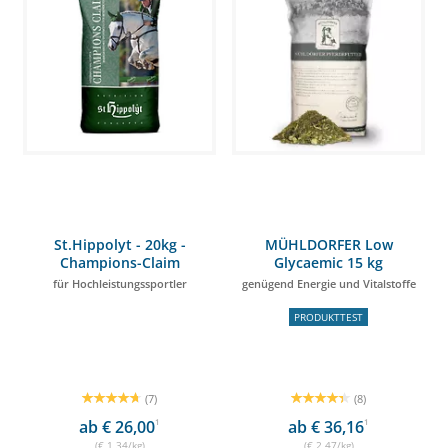
St.Hippolyt - 20kg -
MÜHLDORFER Low
Champions-Claim
Glycaemic 15 kg
für Hochleistungssportler
genügend Energie und Vitalstoffe
PRODUKTTEST
(7)
(8)
ab € 26,00
1
ab € 36,16
1
(€ 1,34/kg)
(€ 2,47/kg)