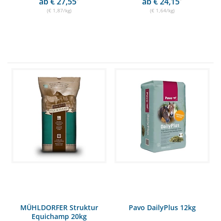
ab € 27,55
ab € 24,15
(€ 1,87/kg)
(€ 1,64/kg)
MÜHLDORFER Struktur
Pavo DailyPlus 12kg
Equichamp 20kg