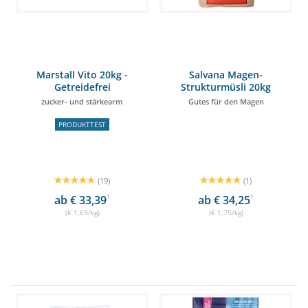
Marstall Vito 20kg -
Salvana Magen-
Getreidefrei
Strukturmüsli 20kg
zucker- und stärkearm
Gutes für den Magen
PRODUKTTEST
(19)
(1)
ab € 33,39
1
ab € 34,25
1
(€ 1,69/kg)
(€ 1,75/kg)