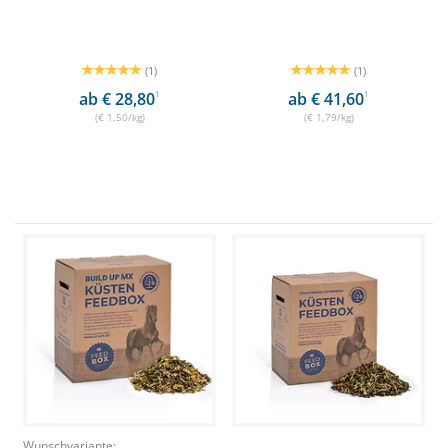
(1)
(1)
ab € 28,80
1
ab € 41,60
1
(€ 1,50/kg)
(€ 1,79/kg)
Wunschvariante: