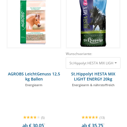
Wunschvariante:
St.Hippolyt HESTA MIX LIGHT ENERG
AGROBS LeichtGenuss 12,5
St.Hippolyt HESTA MIX
kg Ballen
LIGHT ENERGY 20kg
Energiearm
Energiearm & nährstoffreich
(5)
(13)
ab € 30,05
1
ab € 35,75
1