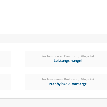
Zur besonderen Ernährung/Pflege bei
Leistungsmangel
Höveler Pur.Gastro
Zur besonderen Ernährung/Pflege bei
Prophylaxe & Vorsorge
Magen gut, alles gu
SPARE BIS
€ 5,-