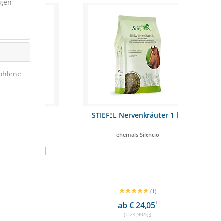
ngen
fohlene
UKTUR
STIEFEL Nervenkräuter 1 kg
STIEFEL To
0kg
ehemals Silencio
pf
KTTEST
(1)
ab € 24,05
1
(€ 24,90/kg)