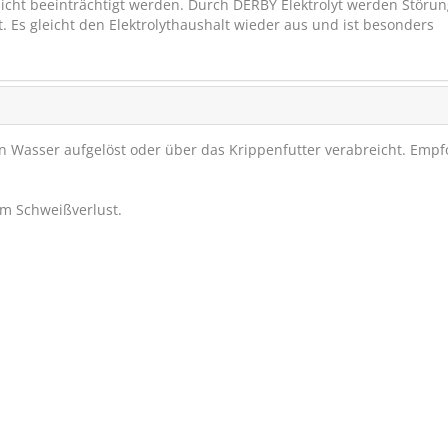
icht beeinträchtigt werden. Durch DERBY Elektrolyt werden Störu
t. Es gleicht den Elektrolythaushalt wieder aus und ist besonders
d in Wasser aufgelöst oder über das Krippenfutter verabreicht. Emp
em Schweißverlust.
St.Hippolyt STR
ENERGETIKUM 2
Kraftpaket
SPARE BIS
€ 5,-
PRODU
(66)
ab € 32,65
1
(€ 1,69/kg)