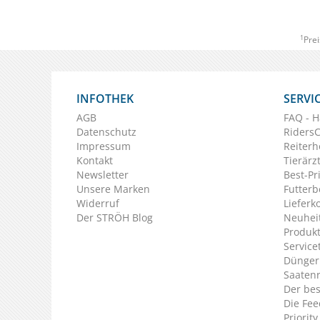
1
Prei
INFOTHEK
SERVI
AGB
FAQ - H
Datenschutz
Riders
Impressum
Reiterh
Kontakt
Tierärz
Newsletter
Best-Pr
Unsere Marken
Futterb
Widerruf
Lieferk
Der STRÖH Blog
Neuheit
Produkt
Service
Dünger
Saaten
Der bes
Die Fee
Priorit