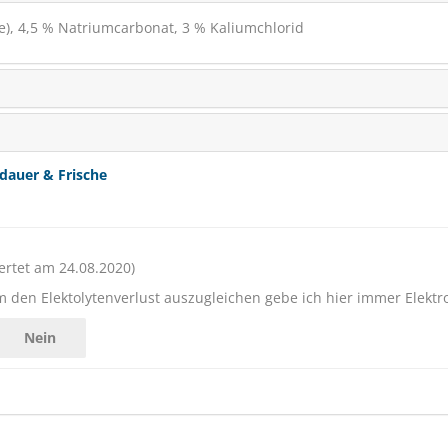
e), 4,5 % Natriumcarbonat, 3 % Kaliumchlorid
(2)
ab € 30,10
1
(€ 1,53/kg)
dauer & Frische
rtet am 24.08.2020)
en Elektolytenverlust auszugleichen gebe ich hier immer Elektro
Nein