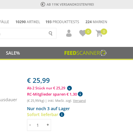
AB 119€ VERSANDKOSTENFREI
FÄLLE
10290
ARTIKEL
193
PRODUKTTESTS
224
MARKEN
0
0
SALE%
€ 25,99
Ab 2 Stück nur € 25,29
k
RC-Mitglieder sparen € 1,30
 Ausdauer
(€ 25,99/kg) | inkl. MwSt. zzgl.
Versand
Nur noch 3 auf Lager
Sofort lieferbar
Menge
-
+