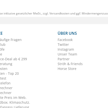
se inklusive gesetzlicher MwSt., zzgl.
Versandkosten
und ggf. Mindermengenzusc
CE
ÜBER UNS
äufige Fragen
Facebook
Club
Twitter
öfe
Instagram
te
Unser Team
ice-Deal ab € 299
Partner
eratung
Ströh & Friends
osten
Horse Store
en - Top 20
test
telefon
rechner
rechner
te Preis im Web.
dbox. Klimaschutz.
y Express Lieferung