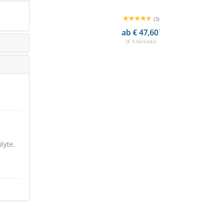
(3)
ab € 47,60
1
(€ 9,66/Liter)
lyte.