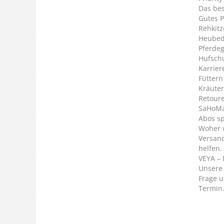
Das bes
Gutes P
Rehkitz
Heubed
Pferde
Hufsch
Karrier
Füttern
Kräuter
Retour
SaHoMa 
Abos s
Woher 
Versan
helfen.
VEYA – 
Unsere 
Frage u
Termin