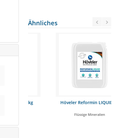
Ähnliches
 20 kg
Höveler Reformin LIQUID 5L
OLEWO 
t!
Flüssige Mineralien
Sna