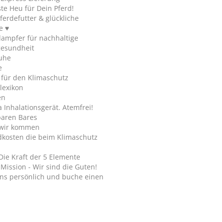
te Heu für Dein Pferd!
ferdefutter & glückliche
e ♥
ampfer für nachhaltige
gesundheit
uhe
e
 für den Klimaschutz
lexikon
en
Inhalationsgerät. Atemfrei!
paren Bares
wir kommen
dkosten die beim Klimaschutz
Die Kraft der 5 Elemente
Mission - Wir sind die Guten!
ns persönlich und buche einen
.