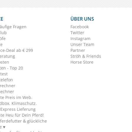
CE
ÜBER UNS
äufige Fragen
Facebook
Club
Twitter
öfe
Instagram
te
Unser Team
ice-Deal ab € 299
Partner
eratung
Ströh & Friends
osten
Horse Store
en - Top 20
test
telefon
rechner
rechner
te Preis im Web.
dbox. Klimaschutz.
y Express Lieferung
te Heu für Dein Pferd!
ferdefutter & glückliche
e ♥