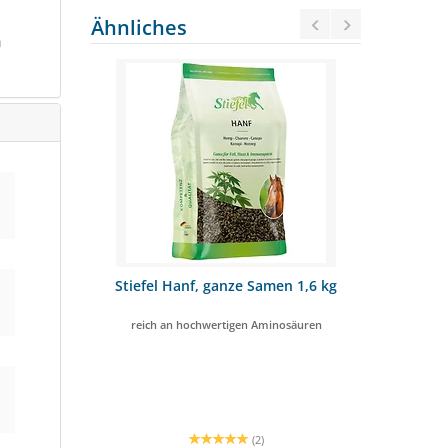
Ähnliches
n
n Kräuter
Stiefel Hanf, ganze Samen 1,6 kg
Nösen
Ge
dauung
reich an hochwertigen Aminosäuren
(2)