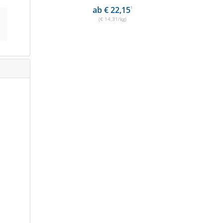
ab € 22,15
1
(€ 14,31/kg)