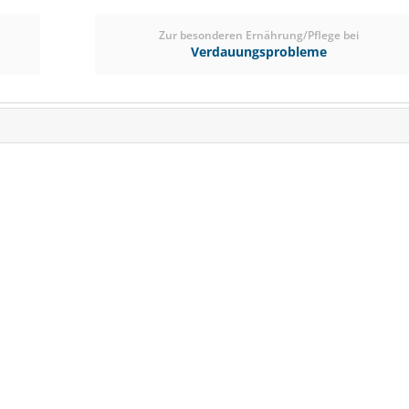
ab € 22,45
1
Zur besonderen Ernährung/Pflege bei
(€ 22,95/kg)
Verdauungsprobleme