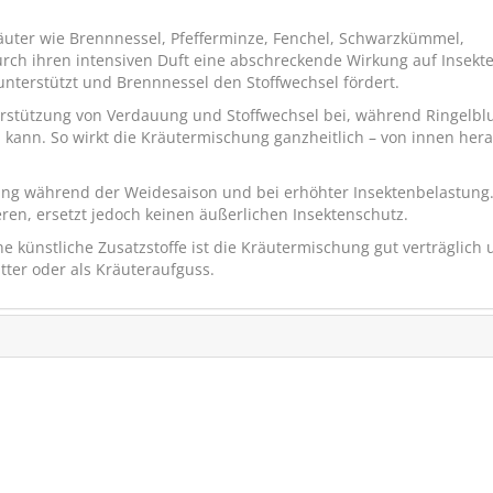
uter wie Brennnessel, Pfefferminze, Fenchel, Schwarzkümmel,
ch ihren intensiven Duft eine abschreckende Wirkung auf Insekt
erstützt und Brennnessel den Stoffwechsel fördert.
erstützung von Verdauung und Stoffwechsel bei, während Ringelb
 kann. So wirkt die Kräutermischung ganzheitlich – von innen hera
rung während der Weidesaison und bei erhöhter Insektenbelastung.
eren, ersetzt jedoch keinen äußerlichen Insektenschutz.
AGROBS Wiesenflak
künstliche Zusatzstoffe ist die Kräutermischung gut verträglich 
tter oder als Kräuteraufguss.
Raufutter in Flocke
SPARE
€ 5,00
(14)
ab € 22,25
1
(€ 1,15/kg)