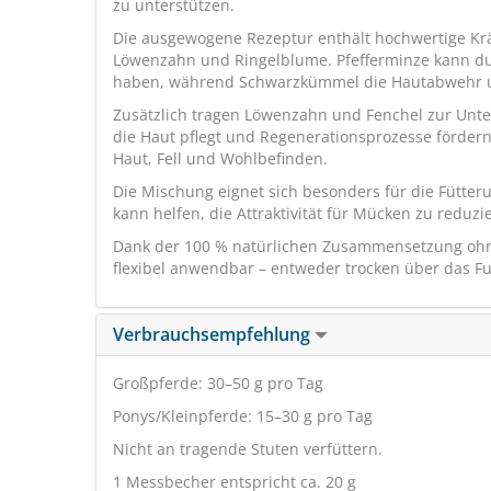
zu unterstützen.
Die ausgewogene Rezeptur enthält hochwertige Krä
Löwenzahn und Ringelblume. Pfefferminze kann dur
haben, während Schwarzkümmel die Hautabwehr unt
Zusätzlich tragen Löwenzahn und Fenchel zur Unt
die Haut pflegt und Regenerationsprozesse fördern
Haut, Fell und Wohlbefinden.
Die Mischung eignet sich besonders für die Fütte
kann helfen, die Attraktivität für Mücken zu reduzi
Dank der 100 % natürlichen Zusammensetzung ohne 
flexibel anwendbar – entweder trocken über das Fu
Verbrauchsempfehlung
Großpferde: 30–50 g pro Tag
Ponys/Kleinpferde: 15–30 g pro Tag
Nicht an tragende Stuten verfüttern.
1 Messbecher entspricht ca. 20 g