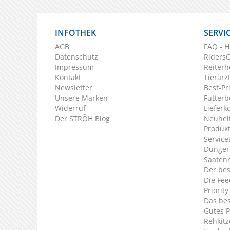
INFOTHEK
SERVI
AGB
FAQ - H
Datenschutz
Riders
Impressum
Reiterh
Kontakt
Tierärz
Newsletter
Best-Pr
Unsere Marken
Futterb
Widerruf
Lieferk
Der STRÖH Blog
Neuheit
Produkt
Service
Dünger
Saaten
Der bes
Die Fee
Priorit
Das bes
Gutes P
Rehkitz