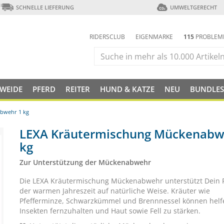
SCHNELLE LIEFERUNG
UMWELTGERECHT
RIDERSCLUB
EIGENMARKE
115
PROBLEM
 WEIDE
PFERD
REITER
HUND & KATZE
NEU
BUNDLES
bwehr 1 kg
LEXA Kräutermischung Mückenabw
kg
Zur Unterstützung der Mückenabwehr
Die LEXA Kräutermischung Mückenabwehr unterstützt Dein P
der warmen Jahreszeit auf natürliche Weise. Kräuter wie
Pfefferminze, Schwarzkümmel und Brennnessel können helf
Insekten fernzuhalten und Haut sowie Fell zu stärken.