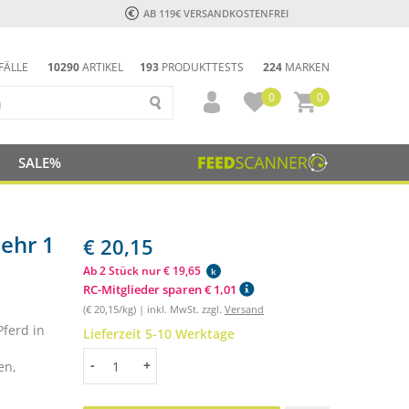
AB 119€ VERSANDKOSTENFREI
FÄLLE
10290
ARTIKEL
193
PRODUKTTESTS
224
MARKEN
0
0
SALE%
ehr 1
€ 20,15
Ab 2 Stück nur € 19,65
k
RC-Mitglieder sparen € 1,01
(€ 20,15/kg) | inkl. MwSt. zzgl.
Versand
ferd in
Lieferzeit 5-10 Werktage
Menge
-
+
en,