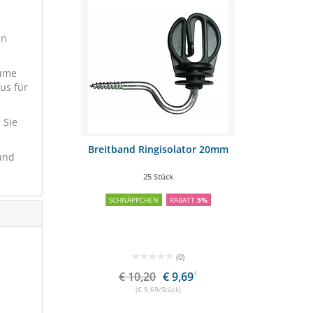
en
lume
us für
 Sie
es 20kg
Breitband Ringisolator 20mm
RELAX Bio
und
nform
25 Stück
-
SCHNÄPPCHEN
RABATT
5%
SCHNÄPPCHE
(0)
€ 10,20
€ 9,69
1
€
(€ 9,69/Stück)