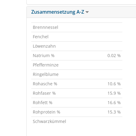
Zusammensetzung A-Z
Brennnessel
Fenchel
Löwenzahn
Natrium %
0.02 %
Pfefferminze
Ringelblume
Rohasche %
10.6 %
Rohfaser %
15.9 %
Rohfett %
16.6 %
Rohprotein %
15.3 %
Schwarzkümmel