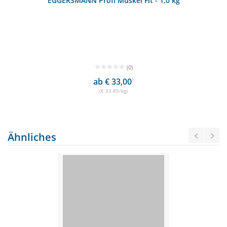
EGGERSMANN Profi Muskel Fit - 1,0 kg
(0)
ab € 33,00
1
(€ 33,85/kg)
Ähnliches