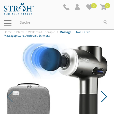
0
0
Navigation
ein-/ausblenden
Home
Pferd
Wellness & Therapie
Massage
NAIPO Pro
Massagepistole, Anthrazit-Schwarz