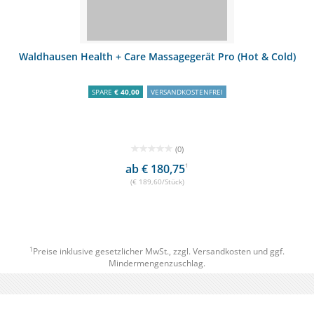
Waldhausen Health + Care Massagegerät Pro (Hot & Cold)
SPARE
€ 40,00
VERSANDKOSTENFREI
(0)
ab € 180,75
1
(€ 189,60/Stück)
1
Preise inklusive gesetzlicher MwSt., zzgl.
Versandkosten
und ggf.
Mindermengenzuschlag.