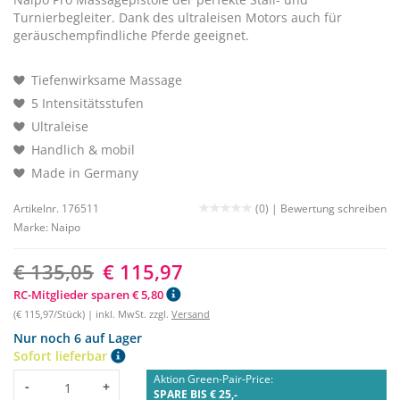
Turnierbegleiter. Dank des ultraleisen Motors auch für
geräuschempfindliche Pferde geeignet.
Tiefenwirksame Massage
5 Intensitätsstufen
Ultraleise
Handlich & mobil
Made in Germany
Artikelnr. 176511
(0) |
Bewertung schreiben
Marke:
Naipo
€ 135,05
€ 115,97
RC-Mitglieder sparen € 5,80
(€ 115,97/Stück) | inkl. MwSt. zzgl.
Versand
Nur noch 6 auf Lager
Sofort lieferbar
Aktion Green-Pair-Price:
Menge
-
+
SPARE BIS € 25,-