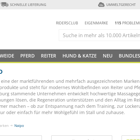
SCHNELLE LIEFERUNG
UMWELTGERECHT
RIDERSCLUB
EIGENMARKE
115
PROBLEM
 WEIDE
PFERD
REITER
HUND & KATZE
NEU
BUNDLES
o
t eine der marktführenden und mehrfach ausgezeichneten Marken
rodukte und steht für modernes Wohlbefinden von Reiter und Pfe
urg stammende Unternehmen entwickelt hochwertige Massageger
ungen lösen, die Regeneration unterstützen und den Alltag im Rei
er machen – ob zur Entspannung nach dem Training, zur Locker
ur oder einfach für mehr Wohlgefühl im Stall und zuhause.
arken
Naipo