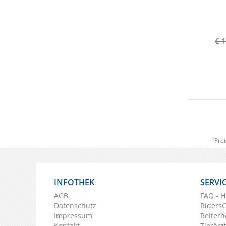
€ 
1
Prei
INFOTHEK
SERVI
AGB
FAQ - H
Datenschutz
Riders
Impressum
Reiterh
Kontakt
Tierärz