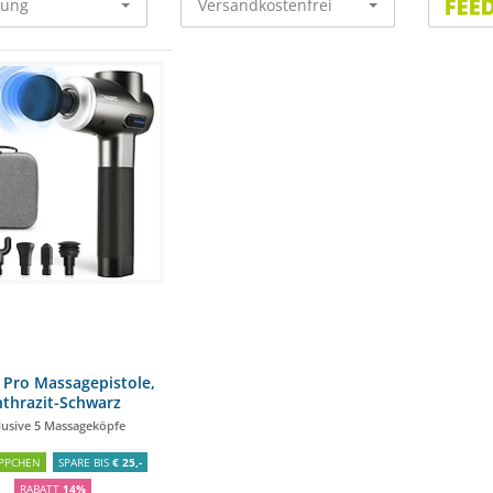
rung
Versandkostenfrei
Pro Massagepistole,
thrazit-Schwarz
lusive 5 Massageköpfe
PPCHEN
SPARE BIS
€ 25,-
RABATT
14%