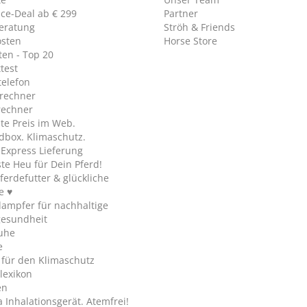
ice-Deal ab € 299
Partner
eratung
Ströh & Friends
osten
Horse Store
en - Top 20
test
telefon
rechner
rechner
te Preis im Web.
dbox. Klimaschutz.
y Express Lieferung
te Heu für Dein Pferd!
ferdefutter & glückliche
e ♥
ampfer für nachhaltige
gesundheit
uhe
e
 für den Klimaschutz
lexikon
en
Inhalationsgerät. Atemfrei!