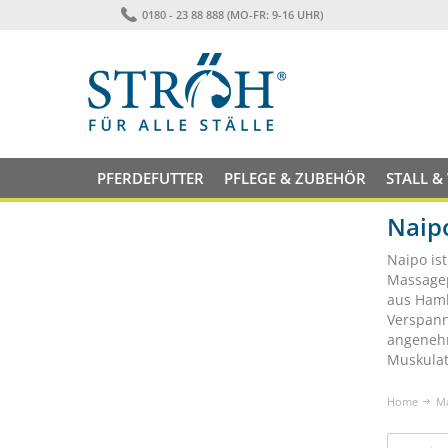
0180 - 23 88 888 (MO-FR: 9-16 UHR)
PFERDEFUTTER
PFLEGE & ZUBEHÖR
STALL &
Naip
Naipo is
Massagep
aus Hamb
Verspann
angenehm
Muskulat
Home
M