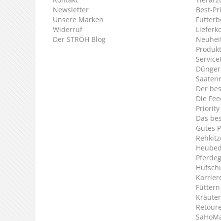
Newsletter
Best-Pr
Unsere Marken
Futterb
Widerruf
Lieferk
Der STRÖH Blog
Neuheit
Produkt
Service
Dünger
Saaten
Der bes
Die Fee
Priorit
Das bes
Gutes P
Rehkitz
Heubed
Pferde
Hufsch
Karrier
Füttern
Kräuter
Retour
SaHoMa 