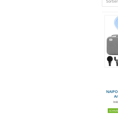
Sortie
NAIPO 
An
Ink
SCHNÄ