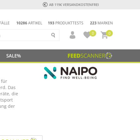
AB 119€ VERSANDKOSTENFREI
FÄLLE
10286
ARTIKEL
193
PRODUKTTESTS
223
MARKEN
0
0
SALE%
 für
rd. Das
äte, die
tsport
ung der