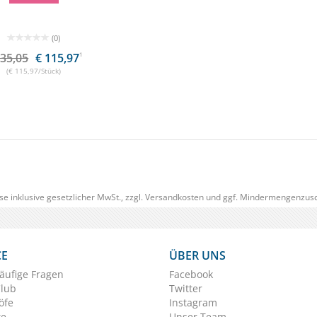
(0)
135,05
€ 115,97
1
(€ 115,97/Stück)
se inklusive gesetzlicher MwSt., zzgl.
Versandkosten
und ggf. Mindermengenzusc
CE
ÜBER UNS
äufige Fragen
Facebook
Club
Twitter
öfe
Instagram
te
Unser Team