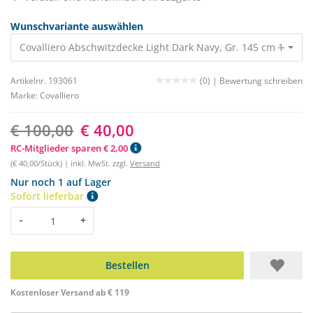
Wunschvariante auswählen
Covalliero Abschwitzdecke Light Dark Navy, Gr. 145 cm
100,00 
Artikelnr. 193061
(0) |
Bewertung schreiben
Marke:
Covalliero
€ 100,00
€ 40,00
RC-Mitglieder sparen € 2,00
(€ 40,00/Stück) | inkl. MwSt. zzgl.
Versand
Nur noch 1 auf Lager
Sofort lieferbar
Menge
-
+
Bestellen
Kostenloser Versand ab € 119