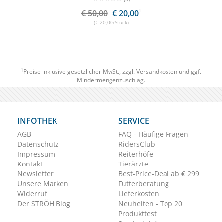
€ 50,00
€ 20,00
1
(€ 20,00/Stück)
1
Preise inklusive gesetzlicher MwSt., zzgl.
Versandkosten
und ggf.
Mindermengenzuschlag.
INFOTHEK
SERVICE
AGB
FAQ - Häufige Fragen
Datenschutz
RidersClub
Impressum
Reiterhöfe
Kontakt
Tierärzte
Newsletter
Best-Price-Deal ab € 299
Unsere Marken
Futterberatung
Widerruf
Lieferkosten
Der STRÖH Blog
Neuheiten - Top 20
Produkttest