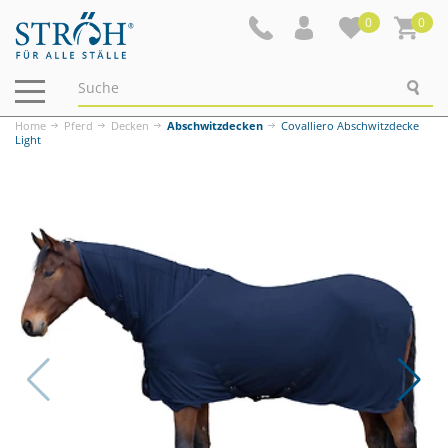
0
0
Navigation
ein-/ausblenden
Home
Pferd
Decken
Abschwitzdecken
Covalliero Abschwitzdecke
Light