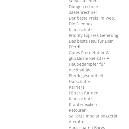
Servicetelefon
Düngerrechner
Saatenrechner
Der beste Preis im Web.
Die Feedbox.
Klimaschutz.
Priority Express Lieferung
Das beste Heu für Dein
Pferd!
Gutes Pferdefutter &
glückliche Rehkitze ♥
Heubedampfer für
nachhaltige
Pferdegesundheit
Hufschuhe
Karriere
Füttern für den
Klimaschutz
Kräuterlexikon
Retouren
SaHoMa Inhalationsgerät.
Atemfrei!
Abos sparen Bares