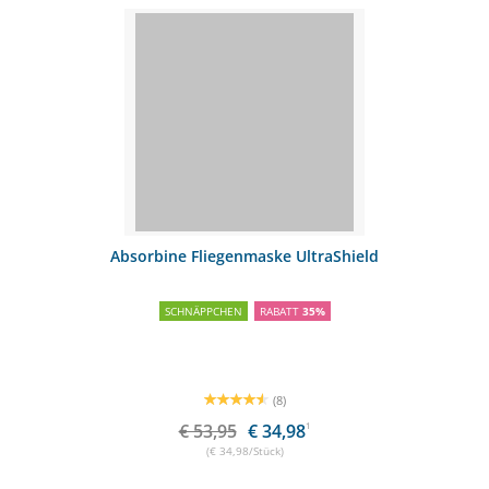
Absorbine Fliegenmaske UltraShield
SCHNÄPPCHEN
RABATT
35%
(8)
€ 53,95
€ 34,98
1
(€ 34,98/Stück)