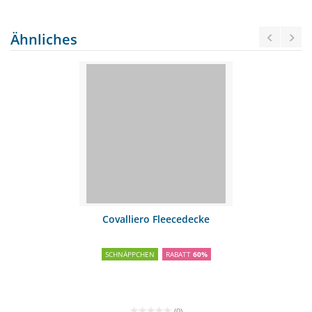
Ähnliches
Covalliero Fleecedecke
SCHNÄPPCHEN
RABATT
60%
(0)