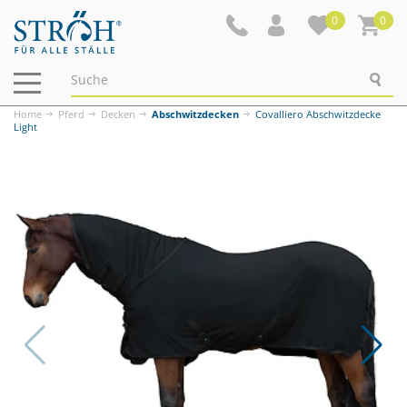
0
0
Navigation
ein-/ausblenden
Home
Pferd
Decken
Abschwitzdecken
Covalliero Abschwitzdecke
Light