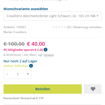
Wunschvariante auswählen
Covalliero Abschwitzdecke Light Schwarz, Gr. 165 cm
100,00 €
Artikelnr. 193067
(0) |
Bewertung schreiben
Marke:
Covalliero
€ 100,00
€ 40,00
RC-Mitglieder sparen € 2,00
(€ 40,00/Stück) | inkl. MwSt. zzgl.
Versand
Nur noch 2 auf Lager
Sofort lieferbar
Menge
-
+
Bestellen
Kostenloser Versand ab € 119