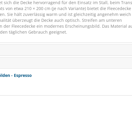
 sich die Decke hervorragend für den Einsatz im Stall, beim Tran
s von etwa 210 × 200 cm (je nach Variante) bietet die Fleecedecke
en. Sie hält zuverlässig warm und ist gleichzeitig angenehm weich
alität überzeugt die Decke auch optisch. Streifen am unteren
 der Fleecedecke ein modernes Erscheinungsbild. Das Material a
ür den täglichen Gebrauch geeignet.
Horseware N
Abschwit
Witney Dynasty
SCHNÄPPCHEN
lden - Espresso
€ 109,94
(€ 76,96/S