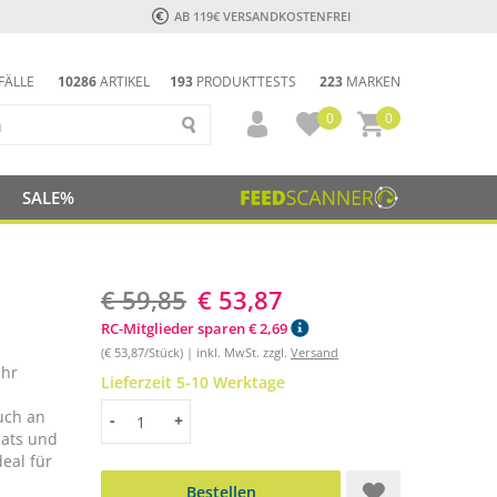
AB 119€ VERSANDKOSTENFREI
FÄLLE
10286
ARTIKEL
193
PRODUKTTESTS
223
MARKEN
0
0
SALE%
€ 59,85
€ 53,87
RC-Mitglieder sparen € 2,69
(€ 53,87/Stück) | inkl. MwSt. zzgl.
Versand
ihr
Lieferzeit 5-10 Werktage
auch an
Menge
-
+
ats und
deal für
Bestellen