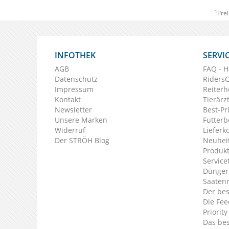
1
Prei
INFOTHEK
SERVI
AGB
FAQ - H
Datenschutz
Riders
Impressum
Reiterh
Kontakt
Tierärz
Newsletter
Best-Pr
Unsere Marken
Futterb
Widerruf
Lieferk
Der STRÖH Blog
Neuheit
Produkt
Service
Dünger
Saaten
Der bes
Die Fee
Priorit
Das bes