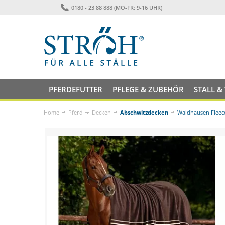
0180 - 23 88 888 (MO-FR: 9-16 UHR)
PFERDEFUTTER
PFLEGE & ZUBEHÖR
STALL &
Home
Pferd
Decken
Abschwitzdecken
Waldhausen Fleec