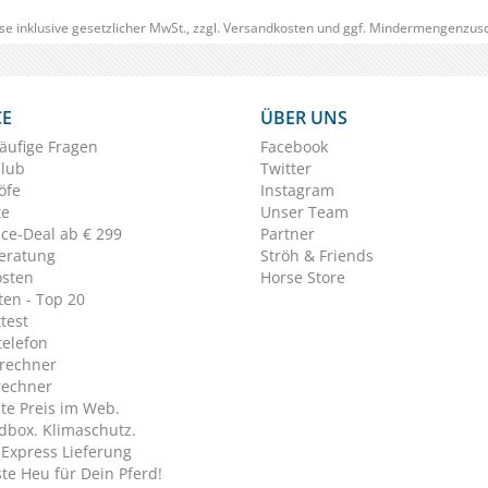
se inklusive gesetzlicher MwSt., zzgl.
Versandkosten
und ggf. Mindermengenzusc
CE
ÜBER UNS
äufige Fragen
Facebook
Club
Twitter
öfe
Instagram
te
Unser Team
ice-Deal ab € 299
Partner
eratung
Ströh & Friends
osten
Horse Store
en - Top 20
test
telefon
rechner
rechner
te Preis im Web.
dbox. Klimaschutz.
y Express Lieferung
te Heu für Dein Pferd!