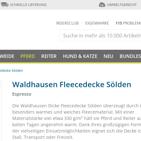
SCHNELLE LIEFERUNG
UMWELTGERECHT
RIDERSCLUB
EIGENMARKE
115
PROBLEM
 WEIDE
PFERD
REITER
HUND & KATZE
NEU
BUNDLES
edecke Sölden
Waldhausen Fleecedecke Sölden
Espresso
Die Waldhausen Dicke Fleecedecke Sölden überzeugt durch 
besonders warmes und weiches Fleecematerial. Mit einer
Materialstärke von etwa 330 g/m² hält sie Pferd und Reiter 
kalten Tagen angenehm warm. Dank ihres großzügigen Form
der vielseitigen Einsatzmöglichkeiten eignet sich die Decke i
Stall, Transport oder Freizeit.