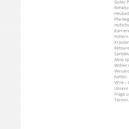
Gutes P
Rehkitz
Heubed
Pferde
Hufsch
Karrier
Füttern
Kräuter
Retour
SaHoMa 
Abos s
Woher 
Versan
helfen.
VEYA – 
Unsere 
Frage u
Termin