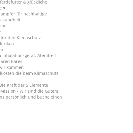
ferdefutter & glückliche
e ♥
ampfer für nachhaltige
gesundheit
uhe
e
 für den Klimaschutz
lexikon
en
Inhalationsgerät. Atemfrei!
paren Bares
wir kommen
dkosten die beim Klimaschutz
Die Kraft der 5 Elemente
Mission - Wir sind die Guten!
ns persönlich und buche einen
.