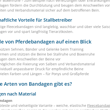
er Boxenruhe – zum Beispiel nach Verletzungen oder Erkrankunge
dagen fördern die Durchblutung und beugen dem Anschwellen vor. 
eiten und Verbandsmaterial sicher auf dem betroffenen Bein.
aftliche Vorteile für Stallbetreiber
ige Fleecebandagen sind langlebig, waschbar und über viele Sais
gen vor und spart langfristig Tierarztkosten.
le von Pferdebandagen auf einen Blick
hützen Sehnen, Bänder und Gelenke beim Training
rmen und stützen die Beine bei Stallruhe und Boxenruhe
ugen dem Anschwellen der Beine vor
möglichen die Fixierung von Salben und Verbandsmaterial
ividuell anpassbarer Druck für empfindliche Beine
 vielen Farben und Längen – für Ponys und Großpferde
e Arten von Bandagen gibt es?
en nach Material
andagen
bteste und vielseitigste Variante – weiche, elastische
Fleecebanda