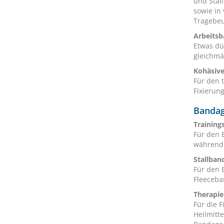
und Stal
sowie in
Tragebeut
Arbeits
Etwas dü
gleichmä
Kohäsive
Für den 
Fixierun
Bandag
Trainin
Für den 
während 
Stallban
Für den 
Fleeceba
Therapi
Für die 
Heilmitt