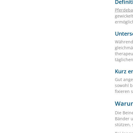
Defini
Pferdeb
gewickel
ermöglic
Unters
Währen
gleichmä
therapeu
täglichen
Kurz e
Gut ange
sowohl b
fixieren 
Warum
Die Bein
Bänder u
stützen,