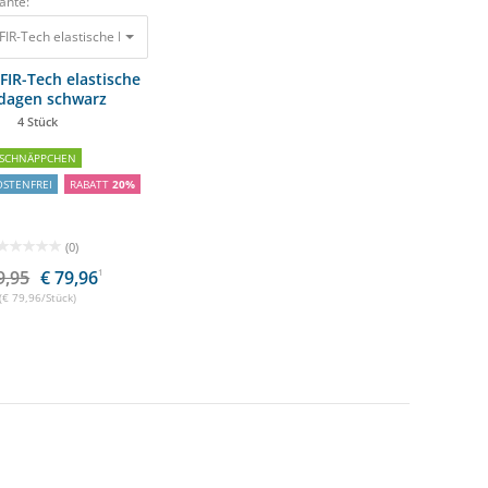
ante:
IR-Tech elastische Bandagen schwarz 4 Stück
99,95 €
79,96 €
IR-Tech elastische
dagen schwarz
4 Stück
SCHNÄPPCHEN
STENFREI
RABATT
20%
(0)
9,95
€ 79,96
1
(€ 79,96/Stück)