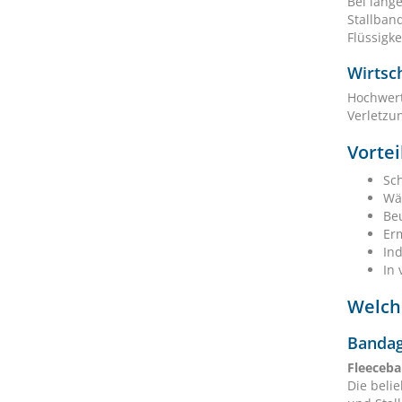
Bei lang
Stallban
Flüssigk
Wirtsch
Hochwert
Verletzun
Vortei
Sc
Wä
Be
Er
Ind
In
Welch
Bandag
Fleeceb
Die belie