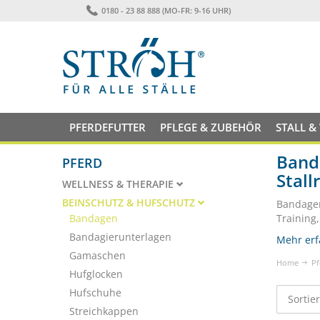
0180 - 23 88 888 (MO-FR: 9-16 UHR)
PFERDEFUTTER
PFLEGE & ZUBEHÖR
STALL &
Banda
PFERD
Stall
WELLNESS & THERAPIE
BEINSCHUTZ & HUFSCHUTZ
Bandagen
Bandagen
Training
Bandagierunterlagen
Mehr erf
Gamaschen
Home
Pf
Hufglocken
Hufschuhe
Sortie
Streichkappen