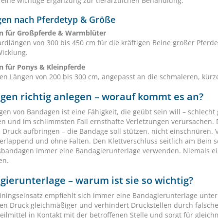
eine wichtige Ergänzung zur tierärztlichen Behandlung.
en nach Pferdetyp & Größe
n für Großpferde & Warmblüter
ardlängen von 300 bis 450 cm für die kräftigen Beine großer Pferde
Wicklung.
 für Ponys & Kleinpferde
ren Längen von 200 bis 300 cm, angepasst an die schmaleren, kürz
gen richtig anlegen – worauf kommt es an?
gen von Bandagen ist eine Fähigkeit, die geübt sein will – schlech
n und im schlimmsten Fall ernsthafte Verletzungen verursachen. D
n Druck aufbringen – die Bandage soll stützen, nicht einschnüren
erlappend und ohne Falten. Den Klettverschluss seitlich am Bein sc
sbandagen immer eine Bandagierunterlage verwenden. Niemals e
en.
ierunterlage – warum ist sie so wichtig?
iningseinsatz empfiehlt sich immer eine Bandagierunterlage unter 
 den Druck gleichmäßiger und verhindert Druckstellen durch falsc
eilmittel in Kontakt mit der betroffenen Stelle und sorgt für gleic