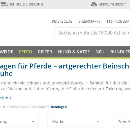
SCHNELLE LIEFERUNG
UMWELTGERECHT
RIDERSCLUB
EIGENMARKE
115
PROBLEM
 WEIDE
PFERD
REITER
HUND & KATZE
NEU
BUNDLES
gen für Pferde – artgerechter Beinschut
ruhe
 sind ein vielseitiges und unverzichtbares Hilfsmittel für den tä
, zur Wärme und Unterstützung bei Stallruhe oder zur Fixierung v
ahren
erd
Beinschutz & Hufschutz
Bandagen
rung
Marke
Preis 