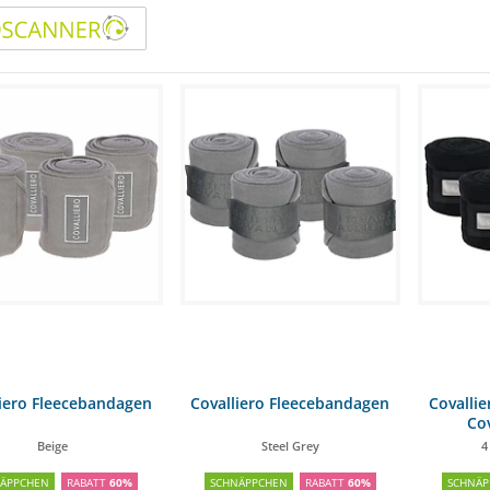
liero Fleecebandagen
Covalliero Fleecebandagen
Covalli
Co
Beige
Steel Grey
4
NÄPPCHEN
RABATT
60%
SCHNÄPPCHEN
RABATT
60%
SCHNÄP