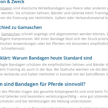
tion & Zweck
andagen
sind elastische Wickelbandagen aus Fleece oder anderen w
t werden. Sie schützen Sehnen, Bänder und Gelenke beim Training
hen die Fixierung von Heilmitteln, Salben oder Verbandsmaterial 
chied zu Gamaschen
d
Gamaschen
schnell angelegt und abgenommen werden können, bi
ßigere Kompression. Mit einer Bandage lässt sich der Druck präzis
tischen Anwendungen oder bei Pferden mit besonders empfindli
 Schnelleinsatz.
rklärt: Warum Bandagen heute Standard sind
legte Bandagen schützen die empfindlichen Sehnen und Bänder de
eim Training als auch in der Box. Bei Stallruhe wärmen sie die Be
sie Verbände und halten Heilmittel in Kontakt mit der betroffenen St
 sind Bandagen für Pferde sinnvoll?
e des Pferdes tragen das gesamte Körpergewicht und sind beim T
nd Gelenke sind besonders verletzungsanfällig – eine gut sitzend
 schützen und bei Verletzungen die Heilung unterstützen.