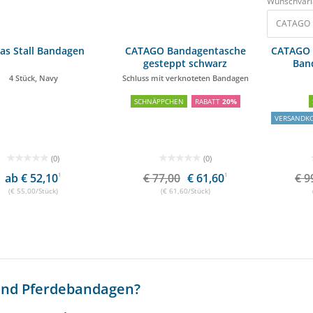
Wunschvari
CATAGO F
as Stall Bandagen
CATAGO Bandagentasche
CATAGO F
gesteppt schwarz
Ban
4 Stück, Navy
Schluss mit verknoteten Bandagen
SCHNÄPPCHEN
RABATT
20%
VERSANDKO
(0)
(0)
ab € 52,10
1
€ 77,00
€ 61,60
1
€ 9
(€ 55,00/Stück)
(€ 61,60/Stück)
ind Pferdebandagen?