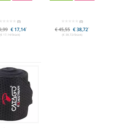
(0)
(0)
9,99
€ 17,14
1
€ 45,55
€ 38,72
1
(€ 17,14/Stück)
(€ 38,72/Stück)