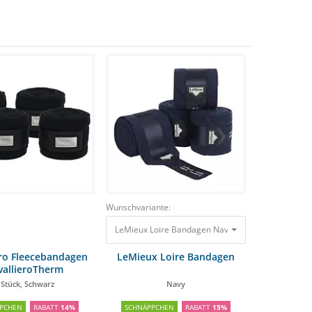
Wunschvariante:
LeMieux Loire Bandagen Navy
45,55 €
38,72 €
ero Fleecebandagen
LeMieux Loire Bandagen
vallieroTherm
 Stück, Schwarz
Navy
PCHEN
RABATT
14%
SCHNÄPPCHEN
RABATT
15%