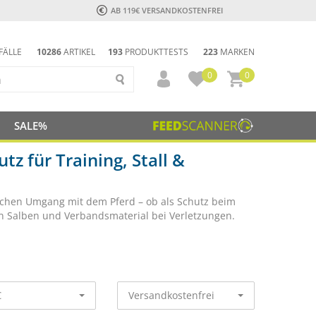
AB 119€ VERSANDKOSTENFREI
FÄLLE
10286
ARTIKEL
193
PRODUKTTESTS
223
MARKEN
0
0
SALE%
z für Training, Stall &
glichen Umgang mit dem Pferd – ob als Schutz beim
on Salben und Verbandsmaterial bei Verletzungen.
€
Versandkostenfrei