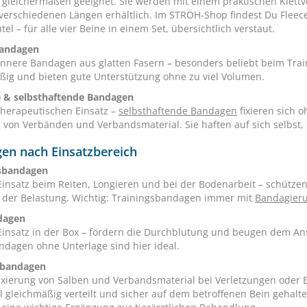
l gleichermaßen geeignet. Sie werden mit einem praktischen Klettv
 verschiedenen Längen erhältlich. Im STRÖH-Shop findest Du Fleec
el – für alle vier Beine in einem Set, übersichtlich verstaut.
bandagen
nnere Bandagen aus glatten Fasern – besonders beliebt beim Train
ßig und bieten gute Unterstützung ohne zu viel Volumen.
 & selbsthaftende Bandagen
therapeutischen Einsatz –
selbsthaftende Bandagen
fixieren sich 
g von Verbänden und Verbandsmaterial. Sie haften auf sich selbst, 
en nach Einsatzbereich
gsbandagen
Einsatz beim Reiten, Longieren und bei der Bodenarbeit – schütze
der Belastung. Wichtig: Trainingsbandagen immer mit
Bandagieru
dagen
Einsatz in der Box – fördern die Durchblutung und beugen dem Ans
ndagen ohne Unterlage sind hier ideal.
ebandagen
Fixierung von Salben und Verbandsmaterial bei Verletzungen oder 
el gleichmäßig verteilt und sicher auf dem betroffenen Bein gehal