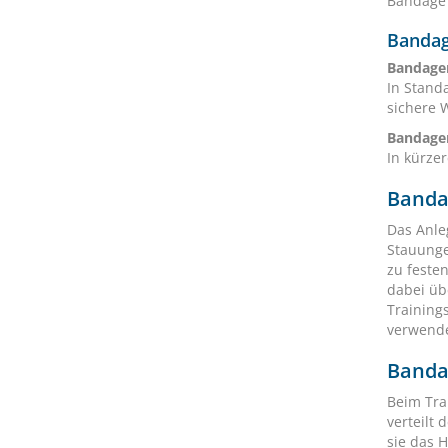
Bandage 
Bandag
Bandage
In Stand
sichere 
Bandagen
In kürze
Banda
Das Anle
Stauunge
zu feste
dabei üb
Training
verwend
Bandag
Beim Tra
verteilt
sie das H