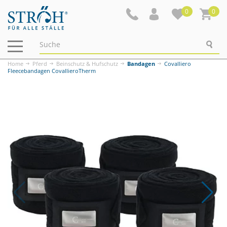
0
0
Navigation
ein-/ausblenden
Home
Pferd
Beinschutz & Hufschutz
Bandagen
Covalliero
Fleecebandagen CovallieroTherm