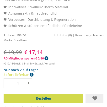
Innovatives CovallieroTherm Material
Atmungsaktiv & hautfreundlich
Verbessern Durchblutung & Regeneration
Schützen & stützen empfindliche Pferdebeine
Artikelnr. 191651
(0) |
Bewertung schreiben
Marke:
Covalliero
€ 19,99
€ 17,14
RC-Mitglieder sparen € 0,86
(€ 17,14/Stück) | inkl. MwSt. zzgl.
Versand
Nur noch 2 auf Lager
Sofort lieferbar
Menge
-
+
Bestellen