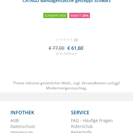
CATAGO Bandagentasche gesteppt schwarz
SCHNÄPPCHEN
RABATT
20%
(0)
€ 77,00
€ 61,60
1
(€ 61,60/Stück)
1
Preise inklusive gesetzlicher MwSt., zzgl.
Versandkosten
und ggf.
Mindermengenzuschlag.
INFOTHEK
SERVICE
AGB
FAQ - Häufige Fragen
Datenschutz
RidersClub
Impressum
Reiterhöfe