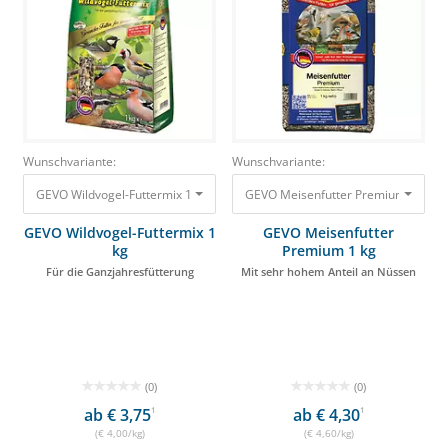
Wunschvariante:
Wunschvariante:
GEVO Wildvogel-Futtermix 1 kg Für die Ganzjahresfütterung 4,00 €
GEVO Meisenfutter Premium 1 kg Mi
GEVO Wildvogel-Futtermix 1
GEVO Meisenfutter
kg
Premium 1 kg
Für die Ganzjahresfütterung
Mit sehr hohem Anteil an Nüssen
(0)
(0)
ab € 3,75
1
ab € 4,30
1
(€ 4,00/kg)
(€ 4,60/kg)