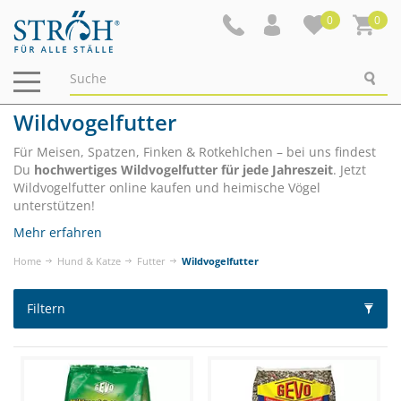
0
0
Navigation
ein-/ausblenden
Wildvogelfutter
Für Meisen, Spatzen, Finken & Rotkehlchen – bei uns findest
Du
hochwertiges Wildvogelfutter für jede Jahreszeit
. Jetzt
Wildvogelfutter online kaufen und heimische Vögel
unterstützen!
Mehr erfahren
Home
Hund & Katze
Futter
Wildvogelfutter
Filtern