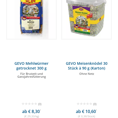
GEVO Mehlwürmer
GEVO Meisenknödel 30
getrocknet 300 g
Stück à 90 g (Karton)
Für Brutzeit und
Ohne Netz
Ganzjahresfütterung
(0)
(0)
ab € 8,30
1
ab € 10,60
1
(€ 29,33/kg)
(€ 0,38/Stück)