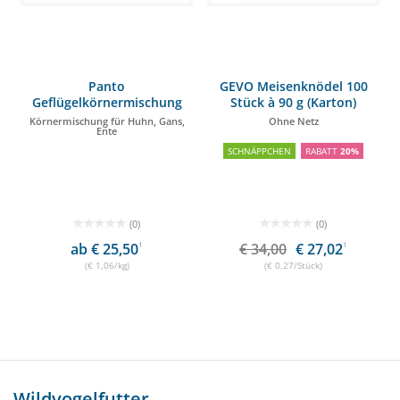
Panto
GEVO Meisenknödel 100
Geflügelkörnermischung
Stück à 90 g (Karton)
25kg
Körnermischung für Huhn, Gans,
Ohne Netz
Ente
SCHNÄPPCHEN
RABATT
20%
(0)
(0)
ab € 25,50
1
€ 34,00
€ 27,02
1
(€ 1,06/kg)
(€ 0,27/Stück)
Wildvogelfutter