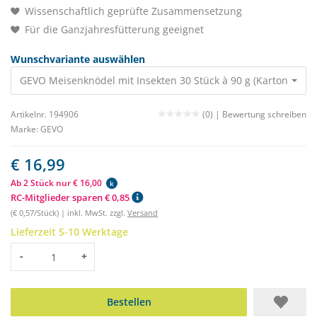
Wissenschaftlich geprüfte Zusammensetzung
Für die Ganzjahresfütterung geeignet
Wunschvariante auswählen
GEVO Meisenknödel mit Insekten 30 Stück à 90 g (Karton) Ohne
Artikelnr. 194906
(0) |
Bewertung schreiben
Marke:
GEVO
€ 16,99
Ab 2 Stück nur € 16,00
k
RC-Mitglieder sparen € 0,85
(€ 0,57/Stück) | inkl. MwSt. zzgl.
Versand
Lieferzeit 5-10 Werktage
Menge
-
+
Bestellen