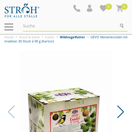
0
0
Navigation
ein-/ausblenden
Home
Hund & Katze
Futter
Wildvogelfutter
GEVO Meisenknödel mit
Insekten 30 Stück à 90 g (Karton)