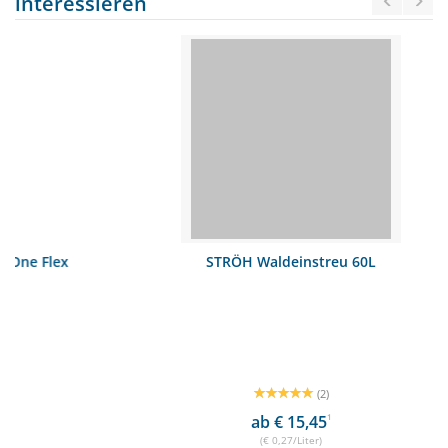
interessieren
x
STRÖH Waldeinstreu 60L
(2)
ab € 15,45
1
(€ 0,27/Liter)