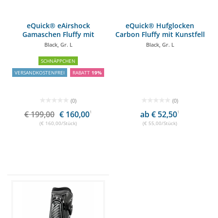
eQuick® eAirshock
eQuick® Hufglocken
Gamaschen Fluffy mit
Carbon Fluffy mit Kunstfell
Kunstfell
Black, Gr. L
Black, Gr. L
SCHNÄPPCHEN
VERSANDKOSTENFREI
RABATT
19%
(0)
(0)
€ 199,00
€ 160,00
1
ab € 52,50
1
(€ 160,00/Stück)
(€ 55,00/Stück)