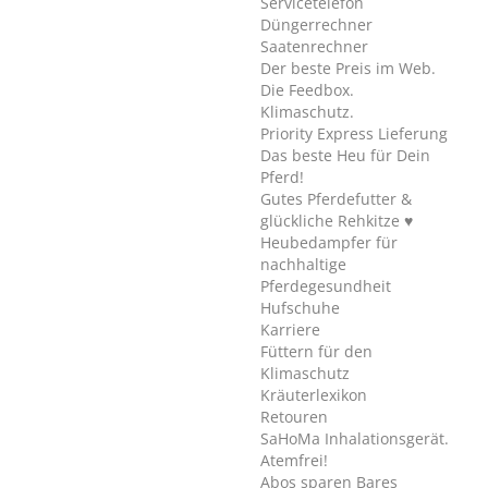
Servicetelefon
Düngerrechner
Saatenrechner
Der beste Preis im Web.
Die Feedbox.
Klimaschutz.
Priority Express Lieferung
Das beste Heu für Dein
Pferd!
Gutes Pferdefutter &
glückliche Rehkitze ♥
Heubedampfer für
nachhaltige
Pferdegesundheit
Hufschuhe
Karriere
Füttern für den
Klimaschutz
Kräuterlexikon
Retouren
SaHoMa Inhalationsgerät.
Atemfrei!
Abos sparen Bares