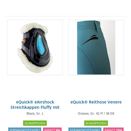
eQuick® eAirshock
eQuick® Reithose Venere
Streichkappen Fluffy mit
Kunstfell
Black, Gr. L
Octane, Gr. 42 IT / 38 DE
SCHNÄPPCHEN
SCHNÄPPCHEN
VERSANDKOSTENFREI
RABATT
9%
VERSANDKOSTENFREI
RABATT
25%