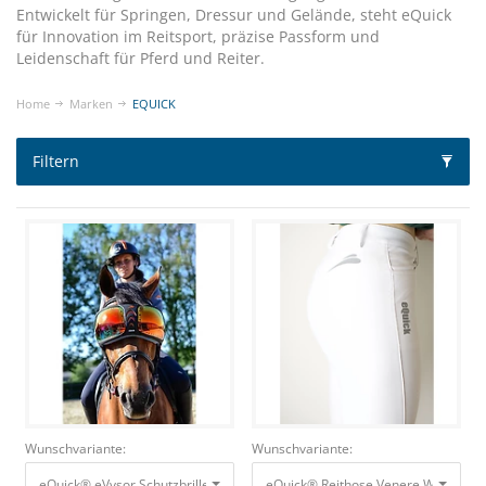
Entwickelt für Springen, Dressur und Gelände, steht eQuick
für Innovation im Reitsport, präzise Passform und
Leidenschaft für Pferd und Reiter.
Home
Marken
EQUICK
Filtern
Wunschvariante:
Wunschvariante:
eQuick® eVysor Schutzbrille rainbow, onesize Augenschutzbrille für Pfer
eQuick® Reithose Vene