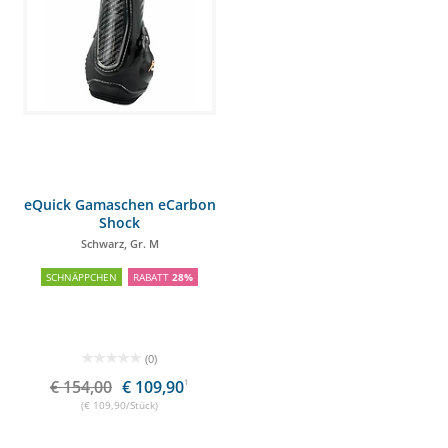
eQuick Gamaschen eCarbon
Shock
Schwarz, Gr. M
SCHNÄPPCHEN
RABATT
28%
(0)
€ 154,00
€ 109,90
1
(€ 109,90/Stück)