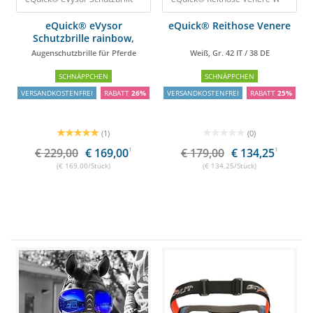
eQuick® eVysor
eQuick® Reithose Venere
Schutzbrille rainbow,
onesize
Augenschutzbrille für Pferde
Weiß, Gr. 42 IT / 38 DE
SCHNÄPPCHEN
SCHNÄPPCHEN
VERSANDKOSTENFREI
RABATT
26%
VERSANDKOSTENFREI
RABATT
25%
(1)
(0)
€ 229,00
€ 169,00
1
€ 179,00
€ 134,25
1
(€ 169,00/Stück)
(€ 134,25/Stück)