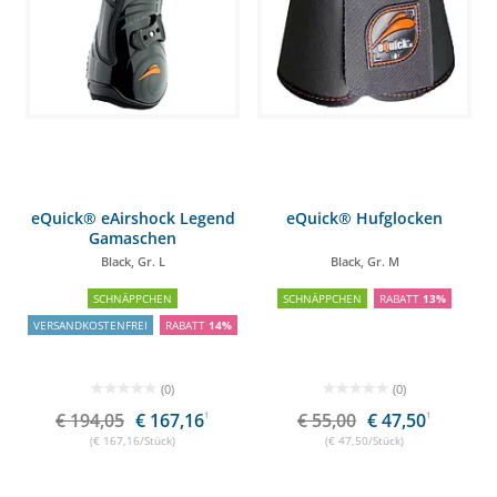
eQuick® eAirshock Legend
eQuick® Hufglocken
Gamaschen
Black, Gr. L
Black, Gr. M
SCHNÄPPCHEN
SCHNÄPPCHEN
RABATT
13%
VERSANDKOSTENFREI
RABATT
14%
(0)
(0)
€ 194,05
€ 167,16
1
€ 55,00
€ 47,50
1
(€ 167,16/Stück)
(€ 47,50/Stück)