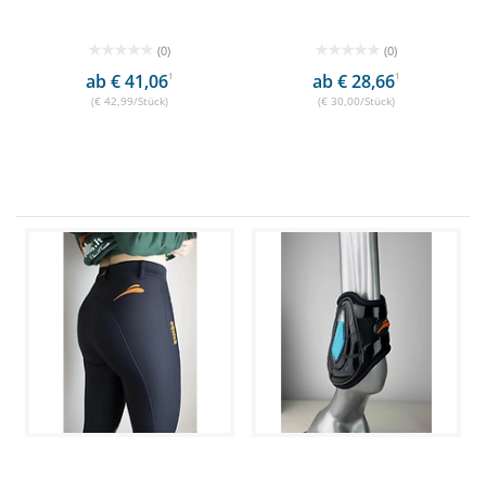
(0)
(0)
ab € 41,06
1
ab € 28,66
1
(€ 42,99/Stück)
(€ 30,00/Stück)