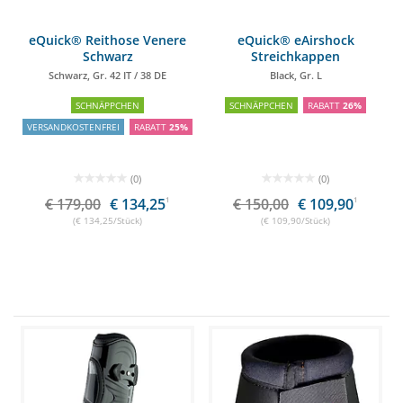
eQuick® Reithose Venere
eQuick® eAirshock
Schwarz
Streichkappen
Schwarz, Gr. 42 IT / 38 DE
Black, Gr. L
SCHNÄPPCHEN
SCHNÄPPCHEN
RABATT
26%
VERSANDKOSTENFREI
RABATT
25%
(0)
(0)
€ 179,00
€ 134,25
1
€ 150,00
€ 109,90
1
(€ 134,25/Stück)
(€ 109,90/Stück)