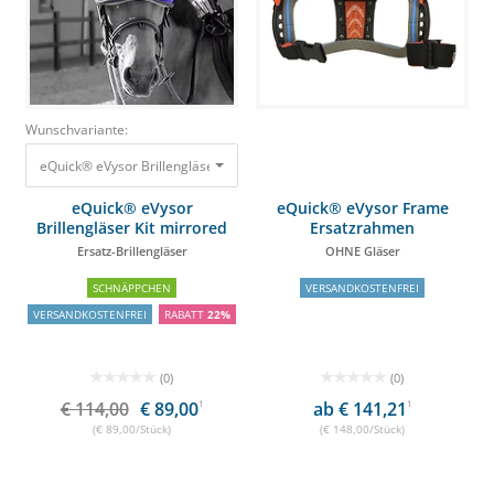
Wunschvariante:
eQuick® eVysor Brillengläser Kit mirrored blue Ersatz-Brillengläser
114,00
eQuick® eVysor
eQuick® eVysor Frame
Brillengläser Kit mirrored
Ersatzrahmen
blue
Ersatz-Brillengläser
OHNE Gläser
SCHNÄPPCHEN
VERSANDKOSTENFREI
VERSANDKOSTENFREI
RABATT
22%
(0)
(0)
€ 114,00
€ 89,00
1
ab € 141,21
1
(€ 89,00/Stück)
(€ 148,00/Stück)