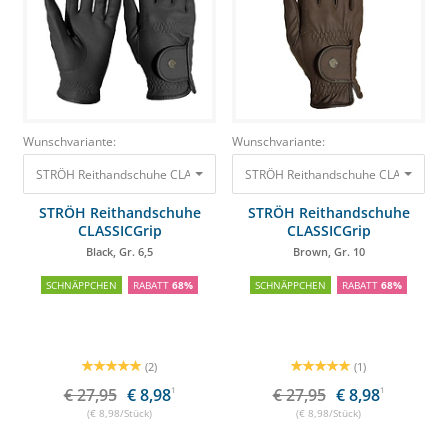
Wunschvariante:
Wunschvariante:
STRÖH Reithandschuhe CLASSICGrip Black, Gr. 6,5
STRÖH Reithandschuhe CLASSICGrip
27,95 €
8,98 €
STRÖH Reithandschuhe
STRÖH Reithandschuhe
CLASSICGrip
CLASSICGrip
Black, Gr. 6,5
Brown, Gr. 10
SCHNÄPPCHEN
RABATT
68%
SCHNÄPPCHEN
RABATT
68%
(2)
(1)
€ 27,95
€ 8,98
1
€ 27,95
€ 8,98
1
(€ 8,98/Stück)
(€ 8,98/Stück)