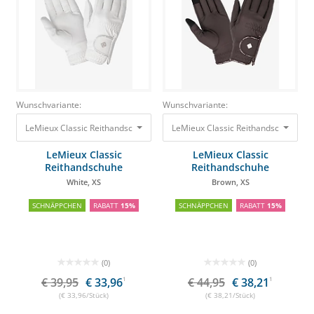
Wunschvariante:
Wunschvariante:
LeMieux Classic Reithandschuhe White, XS
LeMieux Classic Reithandschuhe Br
39,95 €
33,96 €
LeMieux Classic
LeMieux Classic
Reithandschuhe
Reithandschuhe
White, XS
Brown, XS
SCHNÄPPCHEN
RABATT
15%
SCHNÄPPCHEN
RABATT
15%
(0)
(0)
€ 39,95
€ 33,96
1
€ 44,95
€ 38,21
1
(€ 33,96/Stück)
(€ 38,21/Stück)