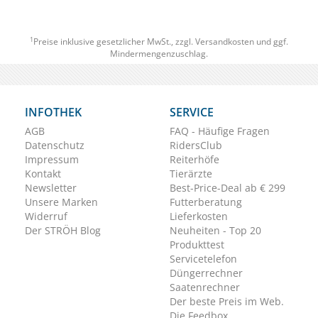
1
Preise inklusive gesetzlicher MwSt., zzgl.
Versandkosten
und ggf.
Mindermengenzuschlag.
INFOTHEK
SERVICE
AGB
FAQ - Häufige Fragen
Datenschutz
RidersClub
Impressum
Reiterhöfe
Kontakt
Tierärzte
Newsletter
Best-Price-Deal ab € 299
Unsere Marken
Futterberatung
Widerruf
Lieferkosten
Der STRÖH Blog
Neuheiten - Top 20
Produkttest
Servicetelefon
Düngerrechner
Saatenrechner
Der beste Preis im Web.
Die Feedbox.