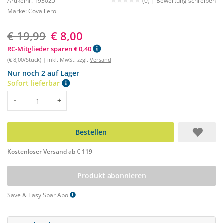
Artikelnr. 193025
(0) |
Bewertung schreiben
Marke:
Covalliero
€ 19,99
€ 8,00
RC-Mitglieder sparen € 0,40
(€ 8,00/Stück) | inkl. MwSt. zzgl.
Versand
Nur noch 2 auf Lager
Sofort lieferbar
Menge
-
+
Bestellen
Kostenloser Versand ab € 119
Produkt abonnieren
Save & Easy Spar Abo