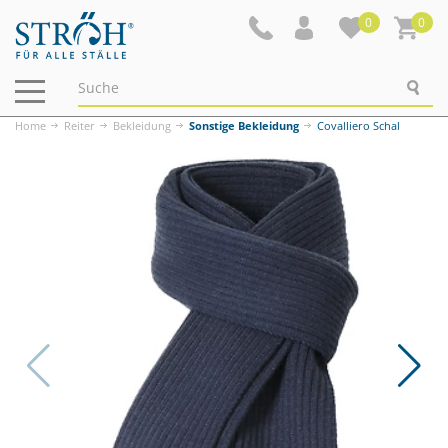
0
0
Navigation
ein-/ausblenden
Home
Reiter
Bekleidung
Sonstige Bekleidung
Covalliero Schal