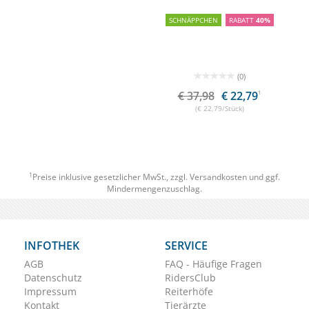
SCHNÄPPCHEN
RABATT
40%
(0)
€ 37,98
€ 22,79
1
(€ 22,79/Stück)
1
Preise inklusive gesetzlicher MwSt., zzgl.
Versandkosten
und ggf.
Mindermengenzuschlag.
INFOTHEK
SERVICE
AGB
FAQ - Häufige Fragen
Datenschutz
RidersClub
Impressum
Reiterhöfe
Kontakt
Tierärzte