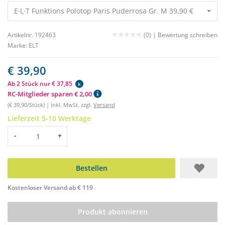
E·L·T Funktions Polotop Paris Puderrosa Gr. M 39,90 €
Artikelnr. 192463
(0) |
Bewertung schreiben
Marke:
ELT
€ 39,90
Ab 2 Stück nur € 37,85
k
RC-Mitglieder sparen € 2,00
(€ 39,90/Stück) | inkl. MwSt. zzgl.
Versand
Lieferzeit 5-10 Werktage
Menge
-
+
Bestellen
Kostenloser Versand ab € 119
Produkt abonnieren