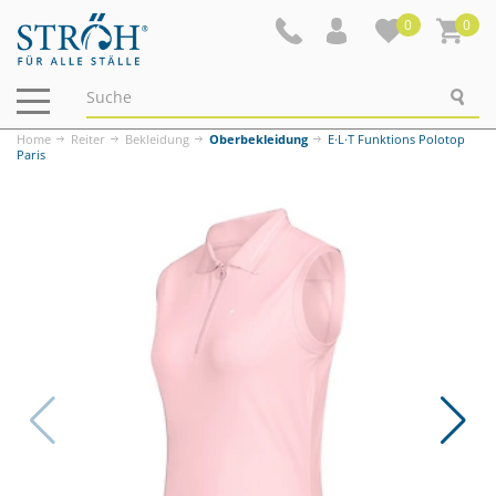
0
0
Navigation
ein-/ausblenden
Home
Reiter
Bekleidung
Oberbekleidung
E·L·T Funktions Polotop
Paris