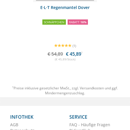
E·L·T Regenmantel Dover
SCHNÄPPCHEN
RABATT
16%
(1)
€ 54,89
€ 45,89
1
(€ 45,89/Stück)
1
Preise inklusive gesetzlicher MwSt., zzgl.
Versandkosten
und ggf.
Mindermengenzuschlag.
INFOTHEK
SERVICE
AGB
FAQ - Häufige Fragen