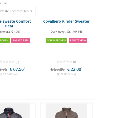
ante:
zweste Comfort Heat Schwarz, Gr. XS
99,75 €
67,56 €
Heizweste Comfort
Covalliero Kinder Sweater
Heat
chwarz, Gr. XS
Dark navy , Gr.140/ 146
PCHEN
RABATT
32%
SCHNÄPPCHEN
RABATT
60%
(0)
(0)
9,75
€ 67,56
1
€ 55,00
€ 22,00
1
(€ 67,56/Stück)
(€ 22,00/Stück)