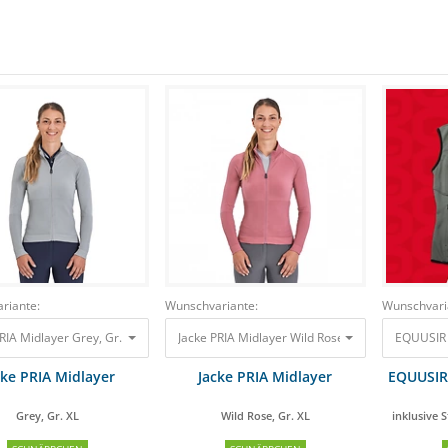
riante:
Wunschvariante:
Wunschvari
Jacke PRIA Midlayer Grey, Gr. XL
79,00 €
71,10 €
Jacke PRIA Midlayer Wild Rose, Gr. XL
79,00 €
EQUUSIR 
66,
cke PRIA Midlayer
Jacke PRIA Midlayer
EQUUSIR
Grey, Gr. XL
Wild Rose, Gr. XL
inklusive 