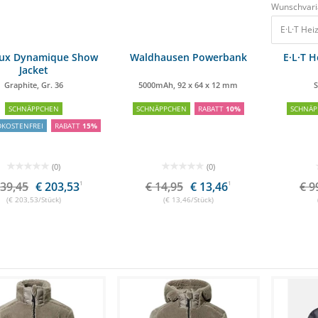
Wunschvari
E·L·T Hei
ux Dynamique Show
Waldhausen Powerbank
E·L·T 
Jacket
Graphite, Gr. 36
5000mAh, 92 x 64 x 12 mm
S
SCHNÄPPCHEN
SCHNÄPPCHEN
RABATT
10%
SCHNÄP
DKOSTENFREI
RABATT
15%
(0)
(0)
239,45
€ 203,53
1
€ 14,95
€ 13,46
1
€ 9
(€ 203,53/Stück)
(€ 13,46/Stück)