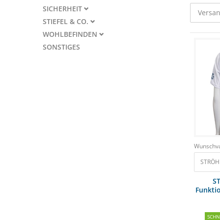
SICHERHEIT
Versan
STIEFEL & CO.
WOHLBEFINDEN
SONSTIGES
Wunschva
STRÖH 
S
Funktio
bel
SCH