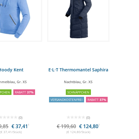
00 €
47,60 €
Hoody Kent
E·L·T Thermomantel Saphira
mmelblau, Gr. XS
Nachtblau, Gr. XS
PCHEN
RABATT
37%
SCHNÄPPCHEN
VERSANDKOSTENFREI
RABATT
37%
(0)
(0)
9,85
€ 37,41
1
€ 199,60
€ 124,80
1
(€ 37,41/Stück)
(€ 124,80/Stück)