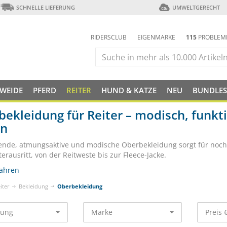
SCHNELLE LIEFERUNG
UMWELTGERECHT
RIDERSCLUB
EIGENMARKE
115
PROBLEM
 WEIDE
PFERD
REITER
HUND & KATZE
NEU
BUNDLES
ekleidung für Reiter – modisch, funkt
on
ende, atmungsaktive und modische Oberbekleidung sorgt für noch
rausritt, von der Reitweste bis zur Fleece-Jacke.
ahren
iter
Bekleidung
Oberbekleidung
rung
Marke
Preis 