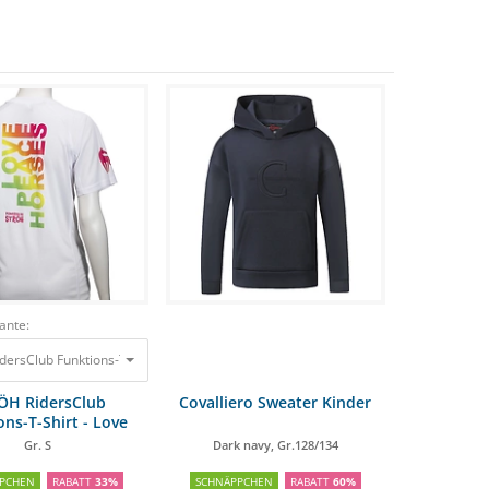
ante:
rsClub Gr. S
ersClub Funktions-T-Shirt - Love Peace Horses Gr. S
 €
30,00 €
19,95 €
30,00 €
19,95 €
ÖH RidersClub
Covalliero Sweater Kinder
ons-T-Shirt - Love
eace Horses
Gr. S
Dark navy, Gr.128/134
PCHEN
RABATT
33%
SCHNÄPPCHEN
RABATT
60%