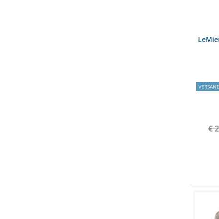
LeMie
VERSAN
€ 