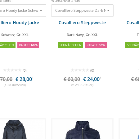
riante:
Wunschvariante:
Covalliero Hoody Jacke Schwarz, Gr. XXL
70,00 €
28,00 €
Covalliero Steppweste Dark Navy, Gr. XXL
60,00 
lliero Hoody Jacke
Covalliero Steppweste
Coval
Schwarz, Gr. XXL
Dark Navy, Gr. XXL
T
NÄPPCHEN
RABATT
60%
SCHNÄPPCHEN
RABATT
60%
SCHNÄP
(0)
(0)
 70,00
€ 28,00
1
€ 60,00
€ 24,00
1
€ 6
(€ 28,00/Stück)
(€ 24,00/Stück)