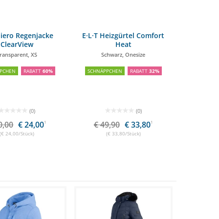
€
24,00 €
liero Regenjacke
E·L·T Heizgürtel Comfort
ClearView
Heat
ransparent, XS
Schwarz, Onesize
PCHEN
RABATT
60%
SCHNÄPPCHEN
RABATT
32%
(0)
(0)
0,00
€ 24,00
1
€ 49,90
€ 33,80
1
(€ 24,00/Stück)
(€ 33,80/Stück)