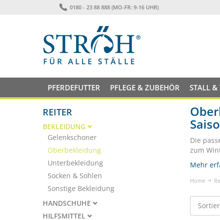
0180 - 23 88 888 (MO-FR: 9-16 UHR)
PFERDEFUTTER
PFLEGE & ZUBEHÖR
STALL &
Oberb
REITER
Sais
BEKLEIDUNG
Gelenkschoner
Die pass
Oberbekleidung
zum Winte
Unterbekleidung
Mehr erf
Socken & Sohlen
Home
Re
Sonstige Bekleidung
HANDSCHUHE
Sortie
HILFSMITTEL