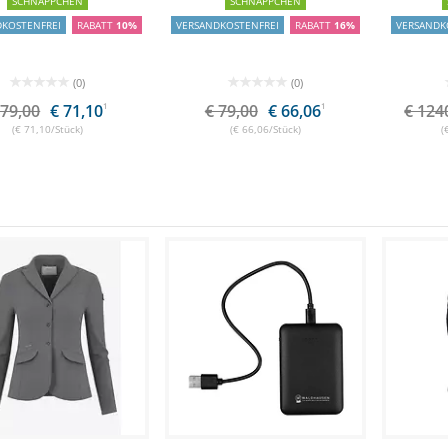
SCHNÄPPCHEN
SCHNÄPPCHEN
DKOSTENFREI
RABATT
10%
VERSANDKOSTENFREI
RABATT
16%
VERSANDK
(0)
(0)
 79,00
€ 71,10
1
€ 79,00
€ 66,06
1
€ 124
(€ 71,10/Stück)
(€ 66,06/Stück)
(