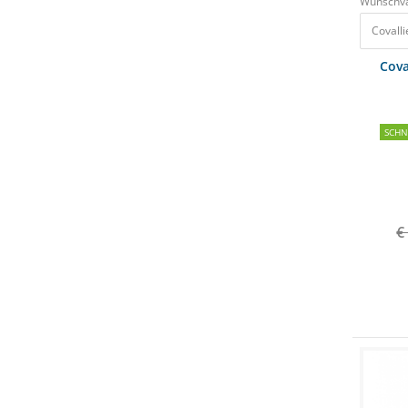
Wunschva
Cova
SCH
€