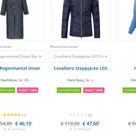
riante:
Wunschvariante:
Regenmantel Dover Nachtblau, Gr. XS
54,89 €
46,10 €
Covalliero Steppjacke LED Dark Navy, Gr. L
119,
 Regenmantel Dover
Covalliero Steppjacke LED
Nachtblau, Gr. XS
Dark Navy, Gr. L
Hi
NÄPPCHEN
RABATT
16%
SCHNÄPPCHEN
RABATT
60%
SCHNÄP
(1)
(0)
 54,89
€ 46,10
1
€ 119,00
€ 47,60
1
€ 5
(€ 46,10/Stück)
(€ 47,60/Stück)