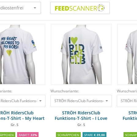
dkostenfrei
riante:
Wunschvariante:
Wunschvari
RidersClub Funktions-T-Shirt - My Heart belongs to my Horse Gr. S
STRÖH RidersClub Funktions-T-Shirt - I Love Ride
30,00 €
STRÖH Rid
19,95
TRÖH RidersClub
STRÖH RidersClub
STR
ns-T-Shirt - My Heart
Funktions-T-Shirt - I Love
Funkti
ongs to my Horse
RidersClub
P
Gr. S
Gr. S
NÄPPCHEN
RABATT
33%
SCHNÄPPCHEN
SPARE
€ 35,00
SCHNÄP