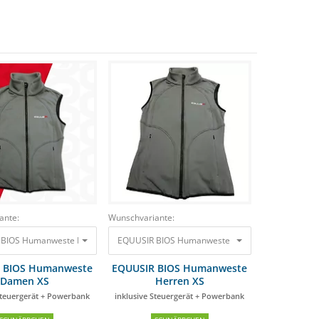
ante:
Wunschvariante:
BIOS Humanweste Damen XS inklusive Steuergerät + Powerbank
06 €
EQUUSIR BIOS Humanweste Herren XS inklusive S
1240,00 €
1190
 BIOS Humanweste
EQUUSIR BIOS Humanweste
Damen XS
Herren XS
Steuergerät + Powerbank
inklusive Steuergerät + Powerbank