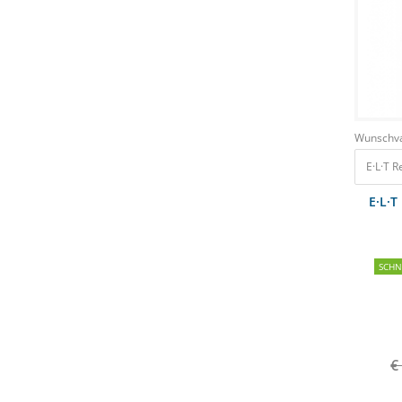
Wunschva
E·L·T 
E·L·T
SCH
€