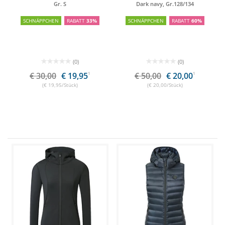
Peace Horses
Gr. S
Dark navy, Gr.128/134
SCHNÄPPCHEN
RABATT
33%
SCHNÄPPCHEN
RABATT
60%
(0)
(0)
€ 30,00
€ 19,95
1
€ 50,00
€ 20,00
1
(€ 19,95/Stück)
(€ 20,00/Stück)