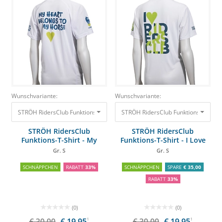
Wunschvariante:
Wunschvariante:
STRÖH RidersClub Funktions-T-Shirt - My Heart belongs to my Horse Gr. S
STRÖH RidersClub Funktions-T-Shirt -
STRÖH RidersClub
STRÖH RidersClub
Funktions-T-Shirt - My
Funktions-T-Shirt - I Love
Heart belongs to my Horse
RidersClub
Gr. S
Gr. S
SCHNÄPPCHEN
RABATT
33%
SCHNÄPPCHEN
SPARE
€ 35,00
RABATT
33%
(0)
(0)
€ 30,00
€ 19,95
1
€ 30,00
€ 19,95
1