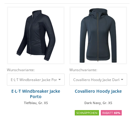
Wunschvariante:
Wunschvariante:
E·L·T Windbreaker Jacke Porto Tiefblau, Gr. XS 69,85 €
E·L·T Windbreaker Jacke
Covalliero Hoody Jacke
Porto
Tiefblau, Gr. XS
Dark Navy, Gr. XS
SCHNÄPPCHEN
RABATT
60%