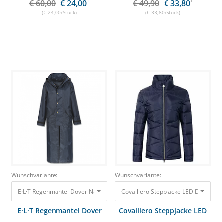
€ 60,00
€ 24,00
1
€ 49,90
€ 33,80
1
(€ 24,00/Stück)
(€ 33,80/Stück)
Wunschvariante:
Wunschvariante:
E·L·T Regenmantel Dover Nachtblau, Gr. XS
54,89 €
46,10 €
Covalliero Steppjacke LE
E·L·T Regenmantel Dover
Covalliero Steppjacke LED