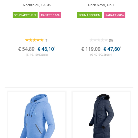
Nachtblau, Gr. XS
Dark Navy, Gr. L
SCHNÄPPCHEN
RABATT
16%
SCHNÄPPCHEN
RABATT
60%
(1)
(0)
€ 54,89
€ 46,10
1
€ 119,00
€ 47,60
1
(€ 46,10/Stück)
(€ 47,60/Stück)