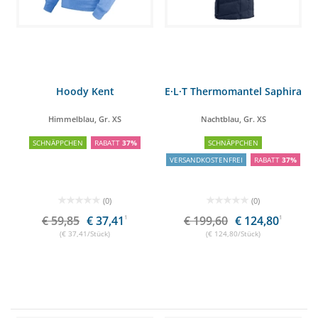
Hoody Kent
E·L·T Thermomantel Saphira
Himmelblau, Gr. XS
Nachtblau, Gr. XS
SCHNÄPPCHEN
RABATT
37%
SCHNÄPPCHEN
VERSANDKOSTENFREI
RABATT
37%
(0)
(0)
€ 59,85
€ 37,41
1
€ 199,60
€ 124,80
1
(€ 37,41/Stück)
(€ 124,80/Stück)