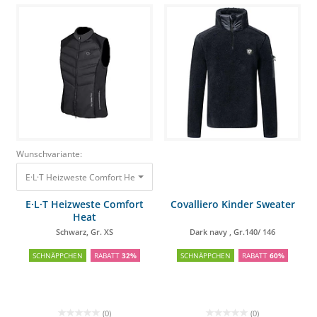
Wunschvariante:
E·L·T Heizweste Comfort Heat Schwarz, Gr. XS
99,75 €
67,56 €
E·L·T Heizweste Comfort
Covalliero Kinder Sweater
Heat
Schwarz, Gr. XS
Dark navy , Gr.140/ 146
SCHNÄPPCHEN
RABATT
32%
SCHNÄPPCHEN
RABATT
60%
(0)
(0)