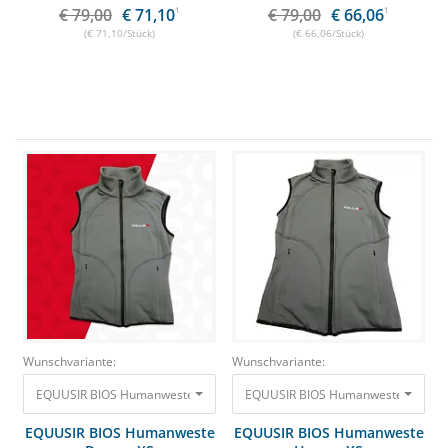
€ 79,00
€ 71,10
1
€ 79,00
€ 66,06
1
(€ 71,10/Stück)
(€ 66,06/Stück)
Wunschvariante:
Wunschvariante:
EQUUSIR BIOS Humanweste Damen XS inklusive Steuergerät + Powerban
EQUUSIR BIOS Humanweste Herren X
EQUUSIR BIOS Humanweste
EQUUSIR BIOS Humanweste