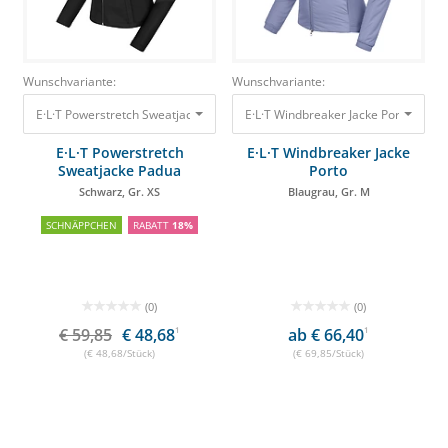
Wunschvariante:
Wunschvariante:
E·L·T Powerstretch Sweatjacke Padua Schwarz, Gr. XS
E·L·T Windbreaker Jacke Porto Blaug
59,85 €
48,68 €
E·L·T Powerstretch
E·L·T Windbreaker Jacke
Sweatjacke Padua
Porto
Schwarz, Gr. XS
Blaugrau, Gr. M
SCHNÄPPCHEN
RABATT
18%
(0)
(0)
€ 59,85
€ 48,68
1
ab € 66,40
1
(€ 48,68/Stück)
(€ 69,85/Stück)