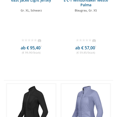
eaSt Jacke Light Jersey
E·L·T Windbreaker Weste
Palma
Gr. XL, Schwarz
Blaugrau, Gr. XS
(0)
(0)
ab € 95,40
1
ab € 57,00
1
(€ 99,90/Stück)
(€ 59,85/Stück)