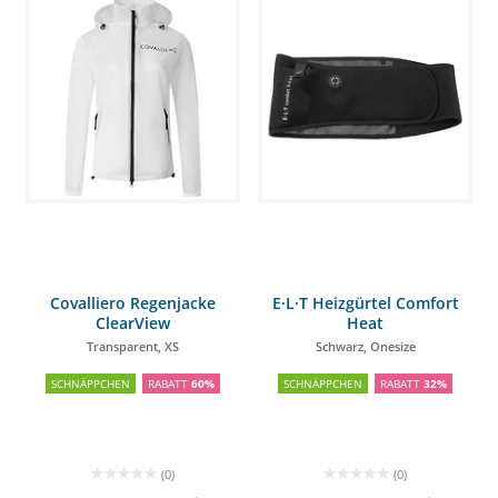
Covalliero Regenjacke
E·L·T Heizgürtel Comfort
ClearView
Heat
Transparent, XS
Schwarz, Onesize
SCHNÄPPCHEN
RABATT
60%
SCHNÄPPCHEN
RABATT
32%
(0)
(0)