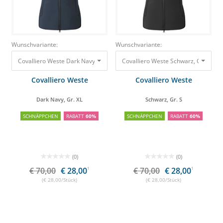
Wunschvariante:
Wunschvariante:
Covalliero Weste Dark Navy, Gr. XL
70,00 €
28,00 €
Covalliero Weste Schwarz, Gr. S
70,
Covalliero Weste
Covalliero Weste
Dark Navy, Gr. XL
Schwarz, Gr. S
SCHNÄPPCHEN
RABATT
60%
SCHNÄPPCHEN
RABATT
60%
(0)
(0)
€ 70,00
€ 28,00
1
€ 70,00
€ 28,00
1
(€ 28,00/Stück)
(€ 28,00/Stück)