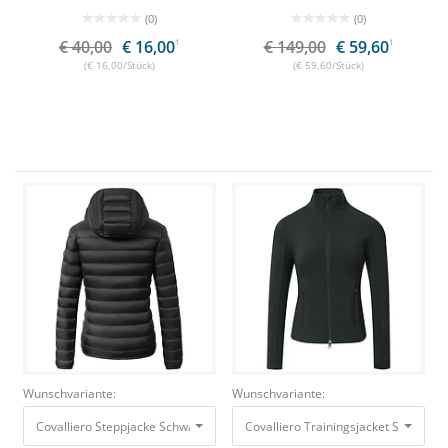
(0)
(0)
€ 40,00
€ 16,00
1
€ 149,00
€ 59,60
1
(€ 16,00/Stück)
(€ 59,60/Stück)
Wunschvariante:
Wunschvariante:
Covalliero Steppjacke Schwarz, Gr. XXL
70,00 €
28,00 €