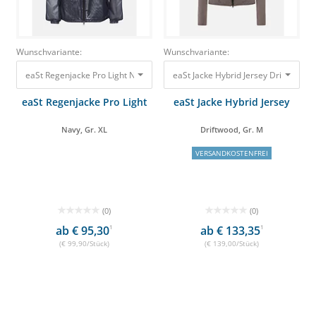
Wunschvariante:
Wunschvariante:
eaSt Regenjacke Pro Light Navy, Gr. XL 99,90 €
eaSt Jacke Hybrid Jersey Driftwood, 
eaSt Regenjacke Pro Light
eaSt Jacke Hybrid Jersey
Navy, Gr. XL
Driftwood, Gr. M
VERSANDKOSTENFREI
(0)
(0)
ab € 95,30
1
ab € 133,35
1
(€ 99,90/Stück)
(€ 139,00/Stück)