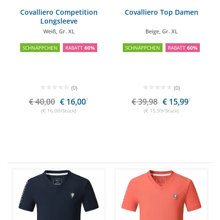
Covalliero Competition
Covalliero Top Damen
Longsleeve
Weiß, Gr. XL
Beige, Gr. XL
SCHNÄPPCHEN
RABATT
60%
SCHNÄPPCHEN
RABATT
60%
(0)
(0)
€ 40,00
€ 16,00
1
€ 39,98
€ 15,99
1
(€ 16,00/Stück)
(€ 15,99/Stück)