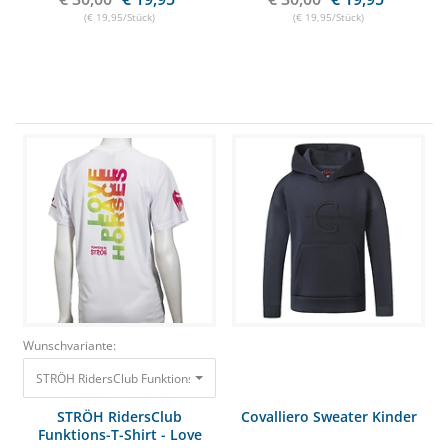
(€ 19,95/Stück)
(€ 19,95/Stück)
Wunschvariante:
STRÖH RidersClub Funktions-T-Shirt - Love Peace Horses Gr. S
30,00 €
19,
STRÖH RidersClub
Covalliero Sweater Kinder
Funktions-T-Shirt - Love