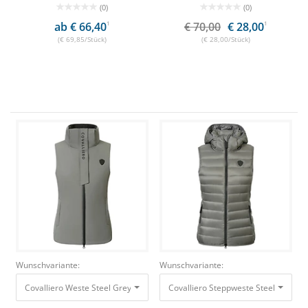
(0)
(0)
ab € 66,40
1
€ 70,00
€ 28,00
1
(€ 69,85/Stück)
(€ 28,00/Stück)
Wunschvariante:
Wunschvariante:
Covalliero Weste Steel Grey, Gr. XL
70,00 €
28,00 €