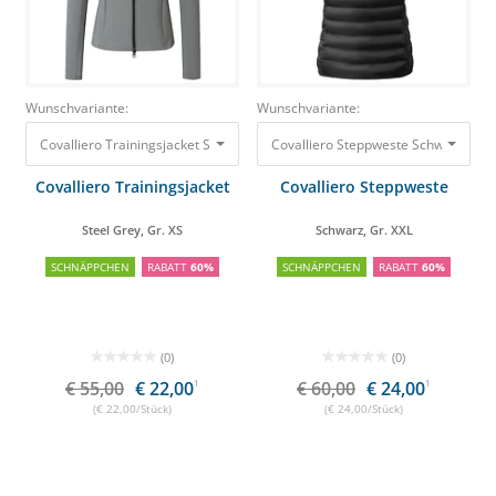
Wunschvariante:
Wunschvariante:
Covalliero Trainingsjacket Steel Grey, Gr. XS
55,00 €
22,00 €
Cova
Covalliero Trainingsjacket
Covalliero Steppweste
Steel Grey, Gr. XS
Schwarz, Gr. XXL
SCHNÄPPCHEN
RABATT
60%
SCHNÄPPCHEN
RABATT
60%
(0)
(0)
€ 55,00
€ 22,00
1
€ 60,00
€ 24,00
1
(€ 22,00/Stück)
(€ 24,00/Stück)