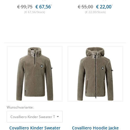
€ 99,75
€ 67,56
1
€ 55,00
€ 22,00
1
(€ 67,56/Stück)
(€ 22,00/Stück)
Wunschvariante:
Covalliero Kinder Sweater Taupe, Gr.128/ 134
55,00 €
22,00 €
Covalliero Kinder Sweater
Covalliero Hoodie Jacke