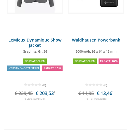
LeMieux Dynamique Show
Waldhausen Powerbank
Jacket
Graphite, Gr. 36
5000mAh, 92 x 64 x 12 mm
SCHNÄPPCHEN
SCHNÄPPCHEN
RABATT
10%
VERSANDKOSTENFREI
RABATT
15%
(0)
(0)
€ 239,45
€ 203,53
1
€ 14,95
€ 13,46
1
(€ 203,53/Stück)
(€ 13,46/Stück)