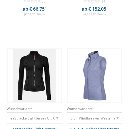
(0)
(0)
ab € 66,75
1
ab € 152,05
1
(€ 69,90/Stück)
(€ 159,00/Stück)
Wunschvariante:
Wunschvariante:
eaSt Jacke Light Jersey Gr. XL, Schwarz 99,90 €
E·L·T Windbreaker Weste Palma Blau