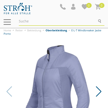
0
0
Navigation
ein-/ausblenden
Home
Reiter
Bekleidung
Oberbekleidung
E·L·T Windbreaker Jacke
Porto