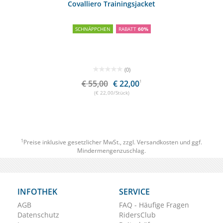
Covalliero Trainingsjacket
SCHNÄPPCHEN
RABATT
60%
(0)
€ 55,00
€ 22,00
1
(€ 22,00/Stück)
1
Preise inklusive gesetzlicher MwSt., zzgl.
Versandkosten
und ggf.
Mindermengenzuschlag.
INFOTHEK
SERVICE
AGB
FAQ - Häufige Fragen
Datenschutz
RidersClub