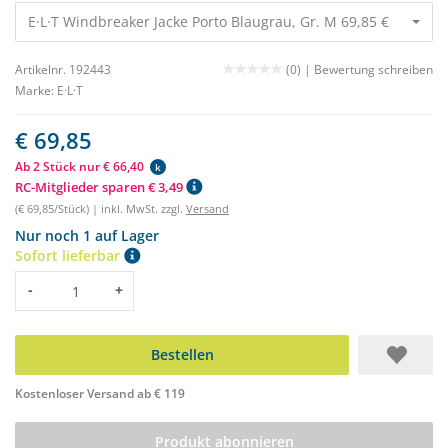
E·L·T Windbreaker Jacke Porto Blaugrau, Gr. M 69,85 €
Artikelnr. 192443
(0) |
Bewertung schreiben
Marke:
E·L·T
€ 69,85
Ab 2 Stück nur € 66,40
k
RC-Mitglieder sparen € 3,49
(€ 69,85/Stück) | inkl. MwSt. zzgl.
Versand
Nur noch 1 auf Lager
Sofort lieferbar
Menge
-
+
Bestellen
Kostenloser Versand ab € 119
Produkt abonnieren