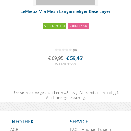
LeMieux Mia Mesh Langärmeliger Base Layer
SCHNÄPPCHEN
RABATT
15%
(0)
€ 69,95
€ 59,46
1
(€ 59,46/Stück)
1
Preise inklusive gesetzlicher MwSt., zzgl.
Versandkosten
und ggf.
Mindermengenzuschlag.
INFOTHEK
SERVICE
AGB
FAQ - Häufige Fragen