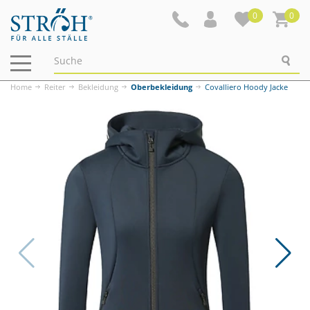
0
0
Navigation
ein-/ausblenden
Home
Reiter
Bekleidung
Oberbekleidung
Covalliero Hoody Jacke