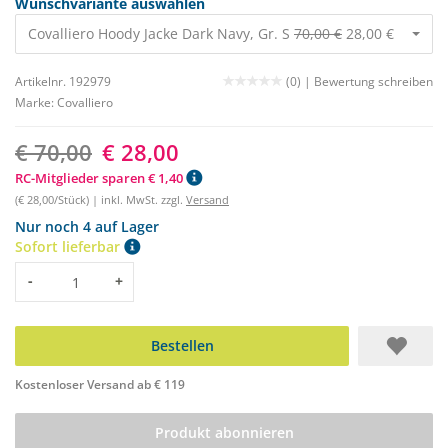
Wunschvariante auswählen
Covalliero Hoody Jacke Dark Navy, Gr. S
70,00 €
28,00 €
Artikelnr. 192979
(0) |
Bewertung schreiben
Marke:
Covalliero
€ 70,00
€ 28,00
RC-Mitglieder sparen € 1,40
(€ 28,00/Stück) | inkl. MwSt. zzgl.
Versand
Nur noch 4 auf Lager
Sofort lieferbar
Menge
-
+
Bestellen
Kostenloser Versand ab € 119
Produkt abonnieren