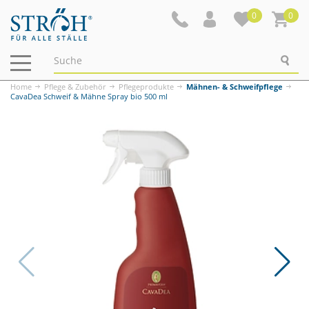
0
0
Navigation
ein-/ausblenden
Home
Pflege & Zubehör
Pflegeprodukte
Mähnen- & Schweifpflege
CavaDea Schweif & Mähne Spray bio 500 ml