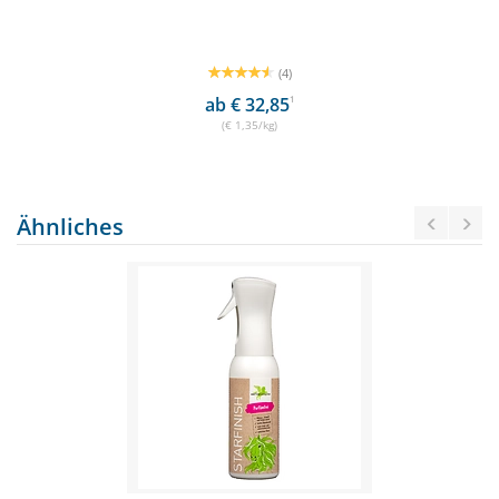
(4)
ab € 32,85
1
(€ 1,35/kg)
Ähnliches